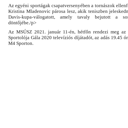
Az egyéni sportágak csapatversenyében a tornászok ellenf
Kristina Mladenovic párosa lesz, akik teniszben jeleskedn
Davis-kupa-válogatott, amely tavaly bejutott a sor
döntőjébe./p>
Az MSÚSZ 2021. január 11-én, hétfőn rendezi meg az
Sportolója Gála 2020 televíziós díjátadót, az adás 19.45 ór
M4 Sporton.