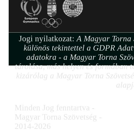
Jogi nyilatkozat:
A Magyar Torna S
különös tekintettel a GDPR Adat
adatokra - a Magyar Torna Szöv
tárolása, más helyen és formában tö
kizárólag a Magyar Torna Szövetség
alapj
Minden Jog fenntartva -
Magyar Torna Szövetség -
2014-2026