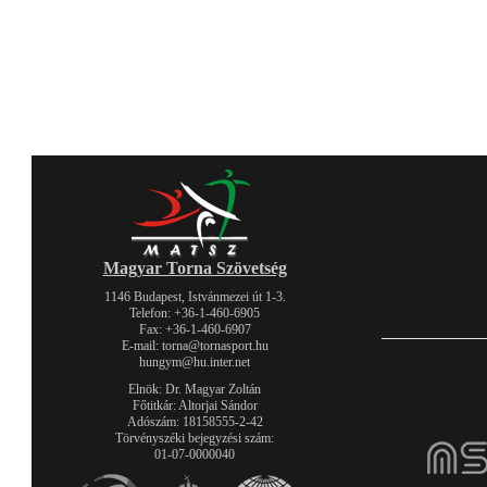
Magyar Torna Szövetség
1146 Budapest, Istvánmezei út 1-3.
Telefon: +36-1-460-6905
Fax: +36-1-460-6907
E-mail: torna@tornasport.hu
hungym@hu.inter.net
Elnök: Dr. Magyar Zoltán
Főtitkár: Altorjai Sándor
Adószám: 18158555-2-42
Törvényszéki bejegyzési szám:
01-07-0000040