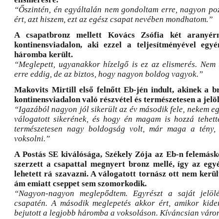
“Őszintén, én egyáltalán nem gondoltam erre, nagyon poz
ért, azt hiszem, ezt az egész csapat nevében mondhatom.”
A csapatbronz mellett Kovács Zsófia két aranyér
kontinensviadalon, aki ezzel a teljesítményével egyé
háromba került.
“Meglepett, ugyanakkor hízelgő is ez az elismerés. Nem 
erre eddig, de az biztos, hogy nagyon boldog vagyok.”
Makovits Mirtill első felnőtt Eb-jén indult, akinek a 
kontinensviadalon való részvétel és természetesen a jelöl
“Igazából nagyon jól sikerült az év második fele, nekem eg
válogatott sikerének, és hogy én magam is hozzá tehett
természetesen nagy boldogság volt, már maga a tény, 
voksolni.”
A Postás SE kiválósága, Székely Zója az Eb-n felemásk
szerzett a csapattal megnyert bronz mellé, így az egy
lehetett rá szavazni. A válogatott tornász ott nem kerül
ám emiatt cseppet sem szomorkodik.
“Nagyon-nagyon meglepődtem. Egyrészt a saját jelöl
csapatén. A második meglepetés akkor ért, amikor kide
bejutott a legjobb háromba a voksoláson. Kíváncsian vár