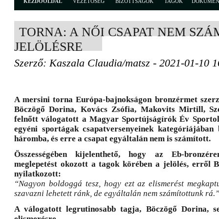
KEZDŐOLDAL
VEZETŐSÉG
BIZOTTSÁGOK
TAGOK
DOKUME
TORNA: A NŐI CSAPAT NEM SZÁ
JELÖLÉSRE
Szerző: Kaszala Claudia/matsz - 2021-01-10 1
A mersini torna Európa-bajnokságon bronzérmet szer
Böczögő Dorina, Kovács Zsófia, Makovits Mirtill, Sz
felnőtt válogatott a Magyar Sportújságírók Év Sportol
egyéni sportágak csapatversenyeinek kategóriájában 
háromba, és erre a csapat egyáltalán nem is számított.
Összességében kijelenthető, hogy az Eb-bronzér
meglepetést okozott a tagok körében a jelölés, erről 
nyilatkozott:
“Nagyon boldoggá tesz, hogy ezt az elismerést megkapt
szavazni lehetett ránk, de egyáltalán nem számítottunk rá.
A válogatott legrutinosabb tagja, Böczögő Dorina, s
elismerésre.