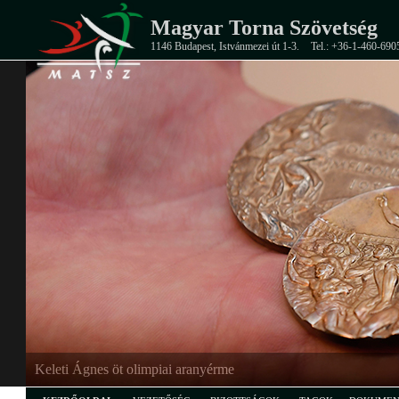
Magyar Torna Szövetség
1146 Budapest, Istvánmezei út 1-3.
Tel.: +36-1-460-690
Keleti Ágnes öt olimpiai aranyérme