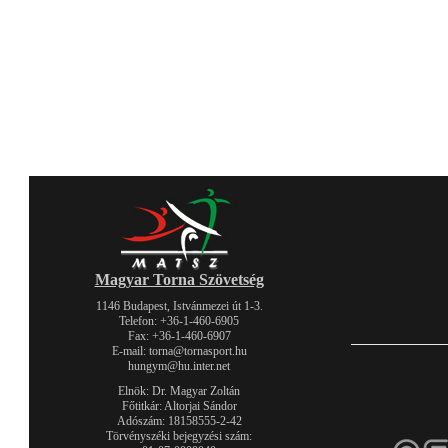
Magyar Torna Szövetség
1146 Budapest, Istvánmezei út 1-3.
Telefon: +36-1-460-6905
Fax: +36-1-460-6907
E-mail: torna@tornasport.hu
hungym@hu.inter.net
Elnök: Dr. Magyar Zoltán
Főtitkár: Altorjai Sándor
Adószám: 18158555-2-42
Törvényszéki bejegyzési szám: