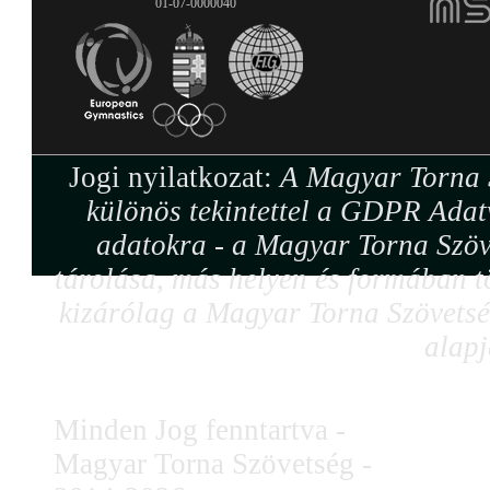
01-07-0000040
Jogi nyilatkozat:
A Magyar Torna S
különös tekintettel a GDPR Adat
adatokra - a Magyar Torna Szöv
tárolása, más helyen és formában tö
kizárólag a Magyar Torna Szövetség
alapj
Minden Jog fenntartva -
Magyar Torna Szövetség -