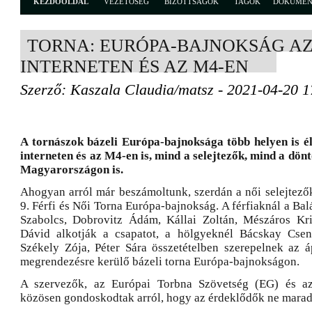
KEZDŐOLDAL
VEZETŐSÉG
BIZOTTSÁGOK
TAGOK
DOKUME
TORNA: EURÓPA-BAJNOKSÁG A
INTERNETEN ÉS AZ M4-EN
Szerző: Kaszala Claudia/matsz - 2021-04-20 1
A tornászok bázeli Európa-bajnoksága több helyen is é
interneten és az M4-en is, mind a selejtezők, mind a dön
Magyarországon is.
Ahogyan arról már beszámoltunk, szerdán a női selejtez
9. Férfi és Női Torna Európa-bajnokság. A férfiaknál a Balá
Szabolcs, Dobrovitz Ádám, Kállai Zoltán, Mészáros Kri
Dávid alkotják a csapatot, a hölgyeknél Bácskay Csen
Székely Zója, Péter Sára összetételben szerepelnek az áp
megrendezésre kerülő bázeli torna Európa-bajnokságon.
A szervezők, az Európai Torbna Szövetség (EG) és a
közösen gondoskodtak arról, hogy az érdeklődők ne marad