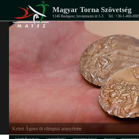
Magyar Torna Szövetség
1146 Budapest, Istvánmezei út 1-3.
Tel.: +36-1-460-690
EB-ezüstérmes junior férfi csapat