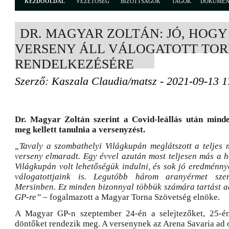
KEZDŐOLDAL
VEZETŐSÉG
BIZOTTSÁGOK
TAGOK
DOKUME
DR. MAGYAR ZOLTÁN: JÓ, HOGY
VERSENY ÁLL VÁLOGATOTT TO
RENDELKEZÉSÉRE
Szerző: Kaszala Claudia/matsz - 2021-09-13 1
Dr. Magyar Zoltán szerint a Covid-leállás után mind
meg kellett tanulnia a versenyzést.
„Tavaly a szombathelyi Világkupán meglátszott a teljes
verseny elmaradt. Egy évvel azután most teljesen más a h
Világkupán volt lehetőségük indulni, és sok jó eredménny
válogatottjaink is. Legutóbb három aranyérmet szer
Mersinben. Ez minden bizonnyal többük számára tartást 
GP-re”
– fogalmazott a Magyar Torna Szövetség elnöke.
A Magyar GP-n szeptember 24-én a selejtezőket, 25-é
döntőket rendezik meg. A versenynek az Arena Savaria ad o