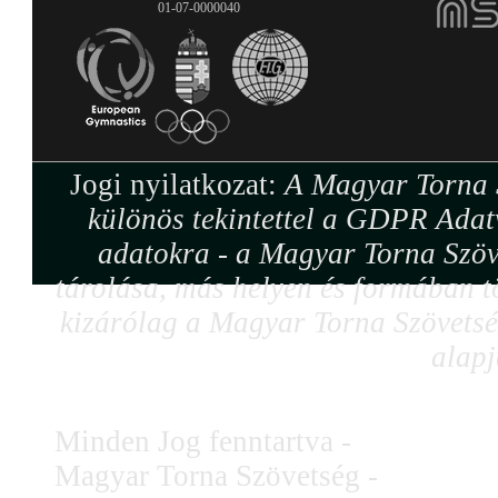
01-07-0000040
Jogi nyilatkozat:
A Magyar Torna S
különös tekintettel a GDPR Adat
adatokra - a Magyar Torna Szöv
tárolása, más helyen és formában tö
kizárólag a Magyar Torna Szövetség
alapj
Minden Jog fenntartva -
Magyar Torna Szövetség -