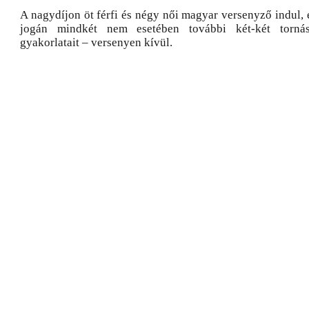
A nagydíjon öt férfi és négy női magyar versenyző indul,
jogán mindkét nem esetében további két-két tornás
gyakorlatait – versenyen kívül.