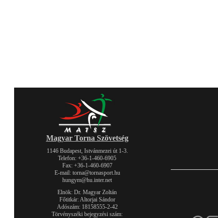
Magyar Torna Szövetség
1146 Budapest, Istvánmezei út 1-3.
Telefon: +36-1-460-6905
Fax: +36-1-460-6907
E-mail: torna@tornasport.hu
hungym@hu.inter.net
Elnök: Dr. Magyar Zoltán
Főtitkár: Altorjai Sándor
Adószám: 18158555-2-42
Törvényszéki bejegyzési szám: