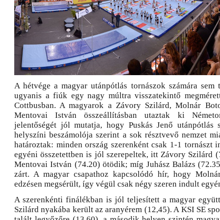
A hétvége a magyar utánpótlás tornászok számára sem t
ugyanis a fiúk egy nagy múltra visszatekintő megmérett
Cottbusban. A magyarok a Závory Szilárd, Molnár Boto
Mentovai István összeállításban utaztak ki Németo
jelentőségét jól mutatja, hogy Puskás Jenő utánpótlás 
helyszíni beszámolója szerint a sok résztvevő nemzet mi
határoztak: minden ország szerenként csak 1-1 tornászt i
egyéni összetettben is jól szerepeltek, itt Závory Szilárd 
Mentovai István (74.20) ötödik; míg Juhász Balázs (72.35
zárt. A magyar csapathoz kapcsolódó hír, hogy Molná
edzésen megsérült, így végül csak négy szeren indult egyén
A szerenkénti finálékban is jól teljesített a magyar együ
Szilárd nyakába került az aranyérem (12,45). A KSI SE sp
talált legyőzőre (13.60), a második helyen szintén magya