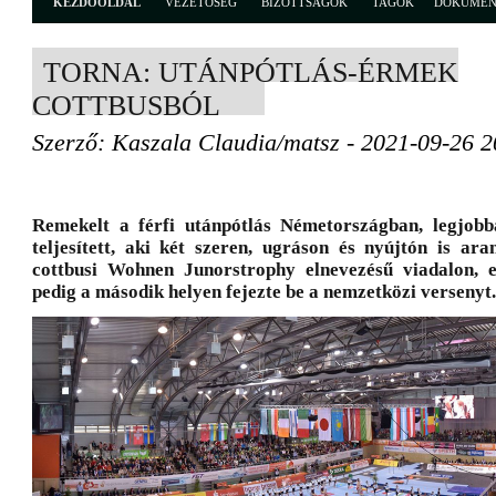
KEZDŐOLDAL
VEZETŐSÉG
BIZOTTSÁGOK
TAGOK
DOKUME
TORNA: UTÁNPÓTLÁS-ÉRMEK
COTTBUSBÓL
Szerző: Kaszala Claudia/matsz - 2021-09-26 2
Remekelt a férfi utánpótlás Németországban, legjob
teljesített, aki két szeren, ugráson és nyújtón is ar
cottbusi Wohnen Junorstrophy elnevezésű viadalon, e
pedig a második helyen fejezte be a nemzetközi versenyt.