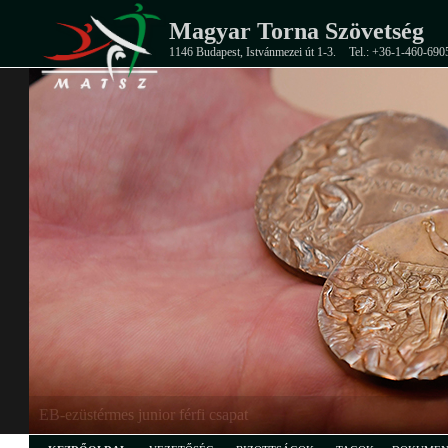
Magyar Torna Szövetség
1146 Budapest, Istvánmezei út 1-3.
Tel.: +36-1-460-690
EB-ezüstérmes junior férfi csapat