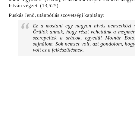
István végzett (13,525).
Puskás Jenő, utánpótlás szövetségi kapitány:
Ez a mostani egy nagyon nívós nemzetközi v
Örülök annak, hogy részt vehettünk a megmére
szerepeltek a srácok, egyedül Molnár Boto
sajnálom. Sok nemzet volt, azt gondolom, hog
volt ez a felkészülésnek.