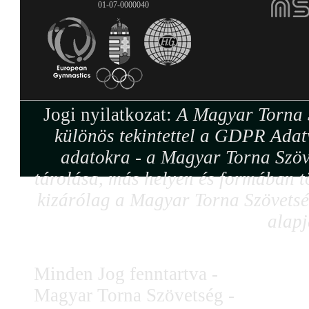
01-07-0000040
Jogi nyilatkozat:
A Magyar Torna S
különös tekintettel a GDPR Adat
adatokra - a Magyar Torna Szöv
tárolása, más helyen és formában tö
kizárólag a Magyar Torna Szövetség
alapj
Minden Jog fenntartva -
Magyar Torna Szövetség -