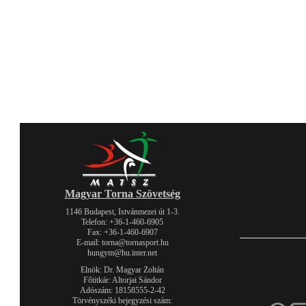
Magyar Torna Szövetség
1146 Budapest, Istvánmezei út 1-3.
Telefon: +36-1-460-6905
Fax: +36-1-460-6907
E-mail: torna@tornasport.hu
hungym@hu.inter.net
Elnök: Dr. Magyar Zoltán
Főtitkár: Altorjai Sándor
Adószám: 18158555-2-42
Törvényszéki bejegyzési szám: