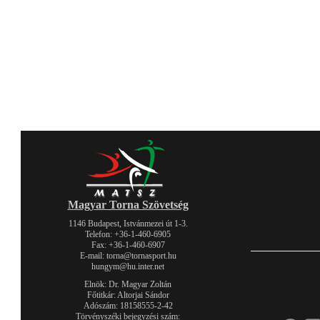
Magyar Torna Szövetség
1146 Budapest, Istvánmezei út 1-3.
Telefon: +36-1-460-6905
Fax: +36-1-460-6907
E-mail: torna@tornasport.hu
hungym@hu.inter.net
Elnök: Dr. Magyar Zoltán
Főtitkár: Altorjai Sándor
Adószám: 18158555-2-42
Törvényszéki bejegyzési szám: