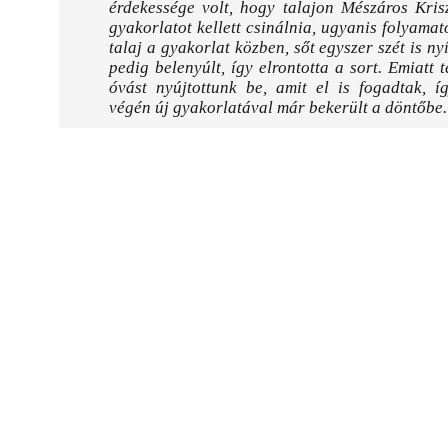
érdekessége volt, hogy talajon Mészáros Kris
gyakorlatot kellett csinálnia, ugyanis folyamato
talaj a gyakorlat közben, sőt egyszer szét is nyí
pedig belenyúlt, így elrontotta a sort. Emiatt 
óvást nyújtottunk be, amit el is fogadtak, í
végén új gyakorlatával már bekerült a döntőbe.