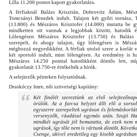
Lilla 11.200 pontot kapott gyakorlatára.
A férfiaknál Balázs Krisztián, Dobrovitz Ádám, Mész
Tomcsányi Benedek indult. Talajon két győri tornász,
(13.800) és Mészáros Krisztofer (14.000) mutatta be gy
mindketten ott vannak a legjobbak között, hatodik 
Lólengésen Mészáros Krisztofer (13.750) és Balázs 
szerepelt, és ahogy talajon, úgy lólengésen is Mészár
méghozzá negyedikként. A férfiak utolsó szere a korlát v
két sportoló indult, mint lólengésen. Az eredmény is ha
Mészáros 14.250 ponttal hatodikként döntős lett, mí
gyakorlatát 13.750-re értékelték a bírók.
A selejtezők pénteken folytatódnak.
Draskóczy Imre, női szövetségi kapitány:
Két finálét szereztünk az első selejtezőna
örülök. Az a furcsa helyzet állt elő a sorso
egyszerre szerepeltek ugráson és felemáskorl
versenyzők, ráadásul egymás után. Szujó Ha
mindkét ugrását jól bemutatta, de ezek nem 
ugrások, így tőle nem is vártunk döntőt. Követk
Csenge, akivel eredetileg egy kisebb ugrásba