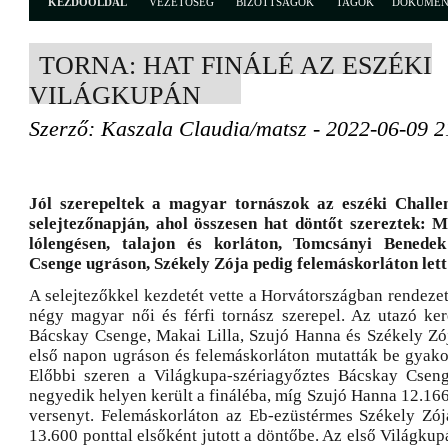
KEZDŐOLDAL
VEZETŐSÉG
BIZOTTSÁGOK
TAGOK
DOKUME
TORNA: HAT FINÁLÉ AZ ESZÉKI
VILÁGKUPÁN
Szerző: Kaszala Claudia/matsz - 2022-06-09 2
Jól szerepeltek a magyar tornászok az eszéki Challe
selejtezőnapján, ahol összesen hat döntőt szereztek: 
lólengésen, talajon és korláton, Tomcsányi Benedek
Csenge ugráson, Székely Zója pedig felemáskorláton lett 
A selejtezőkkel kezdetét vette a Horvátországban rendezet
négy magyar női és férfi tornász szerepel. Az utazó ke
Bácskay Csenge, Makai Lilla, Szujó Hanna és Székely Zój
első napon ugráson és felemáskorláton mutatták be gyakor
Előbbi szeren a Világkupa-szériagyőztes Bácskay Cseng
negyedik helyen került a fináléba, míg Szujó Hanna 12.166 
versenyt. Felemáskorláton az Eb-ezüstérmes Székely Zója
13.600 ponttal elsőként jutott a döntőbe. Az első Világku