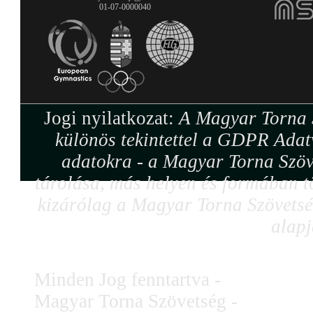
01-07-0000040
Jogi nyilatkozat:
A Magyar Torna S
különös tekintettel a GDPR Adat
adatokra - a Magyar Torna Szöv
tárolása, más helyen és formában tö
kizárólag a Magyar Torna Szövetség
alapj
Minden Jog fenntartva -
Magyar Torna Szövetség -