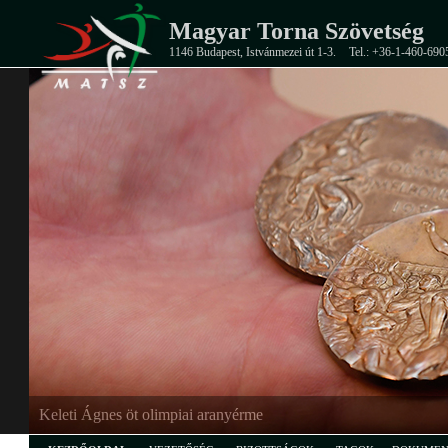
Magyar Torna Szövetség
1146 Budapest, Istvánmezei út 1-3.
Tel.: +36-1-460-690
EB-ezüstérmes junior férfi csapat