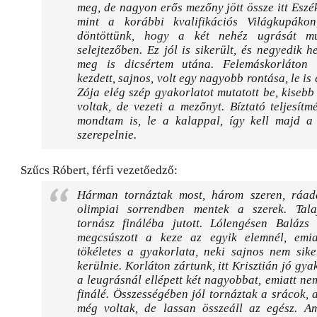
meg, de nagyon erős mezőny jött össze itt Eszé
mint a korábbi kvalifikációs Világkupáko
döntöttünk, hogy a két nehéz ugrását m
selejtezőben. Ez jól is sikerült, és negyedik h
meg is dicsértem utána. Felemáskorláton 
kezdett, sajnos, volt egy nagyobb rontása, le is 
Zója elég szép gyakorlatot mutatott be, kiseb
voltak, de vezeti a mezőnyt. Bíztató teljesítmé
mondtam is, le a kalappal, így kell majd a
szerepelnie.
Szűcs Róbert, férfi vezetőedző:
Hárman tornáztak most, három szeren, ráa
olimpiai sorrendben mentek a szerek. Tal
tornász fináléba jutott. Lólengésen Balázs 
megcsúszott a keze az egyik elemnél, emi
tökéletes a gyakorlata, neki sajnos nem sike
kerülnie. Korláton zártunk, itt Krisztián jó gyak
a leugrásnál ellépett két nagyobbat, emiatt nem
finálé. Összességében jól tornáztak a srácok,
még voltak, de lassan összeáll az egész. A