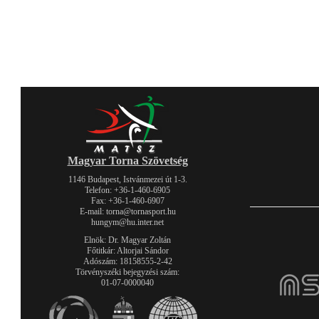
Magyar Torna Szövetség
1146 Budapest, Istvánmezei út 1-3.
Telefon: +36-1-460-6905
Fax: +36-1-460-6907
E-mail: torna@tornasport.hu
hungym@hu.inter.net
Elnök: Dr. Magyar Zoltán
Főtitkár: Altorjai Sándor
Adószám: 18158555-2-42
Törvényszéki bejegyzési szám:
01-07-0000040