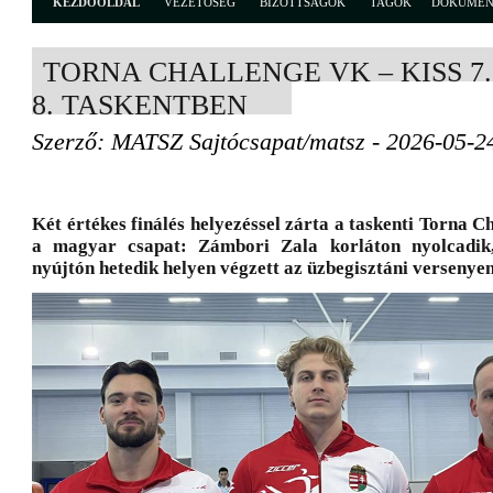
KEZDŐOLDAL
VEZETŐSÉG
BIZOTTSÁGOK
TAGOK
DOKUME
TORNA CHALLENGE VK – KISS 7
8. TASKENTBEN
Szerző: MATSZ Sajtócsapat/matsz - 2026-05-2
Két értékes finálés helyezéssel zárta a taskenti Torna C
a magyar csapat: Zámbori Zala korláton nyolcadik
nyújtón hetedik helyen végzett az üzbegisztáni versenyen