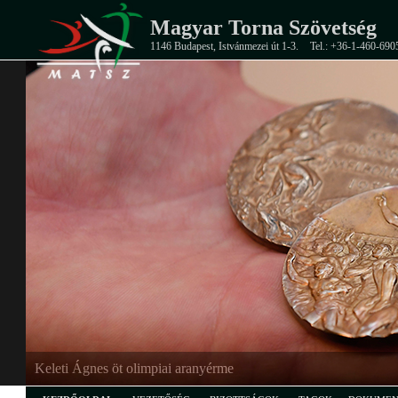
Magyar Torna Szövetség
1146 Budapest, Istvánmezei út 1-3.
Tel.: +36-1-460-690
Keleti Ágnes öt olimpiai aranyérme