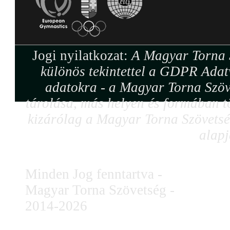
Jogi nyilatkozat:
A Magyar Torna S
különös tekintettel a GDPR Adat
adatokra - a Magyar Torna Szöv
tárolása, más helyen és formában tö
kizárólag a Magyar Torna Szövetség
alapj
Minden Jog fenntartva -
Magyar Torna Szövetség -
2014-2026