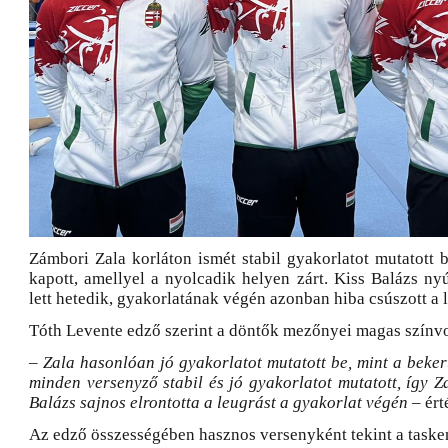
Zámbori Zala korláton ismét stabil gyakorlatot mutatott 
kapott, amellyel a nyolcadik helyen zárt. Kiss Balázs ny
lett hetedik, gyakorlatának végén azonban hiba csúszott a 
Tóth Levente edző szerint a döntők mezőnyei magas színvo
– Zala hasonlóan jó gyakorlatot mutatott be, mint a beke
minden versenyző stabil és jó gyakorlatot mutatott, így Za
Balázs sajnos elrontotta a leugrást a gyakorlat végén
– ért
Az edző összességében hasznos versenyként tekint a tasken