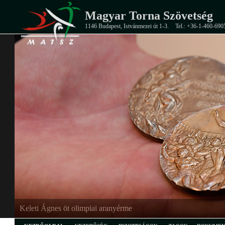
Magyar Torna Szövetség
1146 Budapest, Istvánmezei út 1-3.
Tel.: +36-1-460-690
Keleti Ágnes öt olimpiai aranyérme