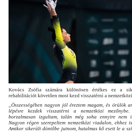
Kovács Zsófia számára különösen értékes ez a sik
rehabilitációt követően most kezd visszatérni a nemzetkö
„Összességében nagyon jól éreztem magam, és örülök an
lépésre kezdek visszatérni a nemzetközi mezőnybe. 
borzalmasan izgultam, talán még soha ennyire nem i
Nagyon régen szerepeltem nemzetközi viadalon, ehhez is 
Amikor sikerült döntőbe jutnom, hatalmas kő esett le a sz