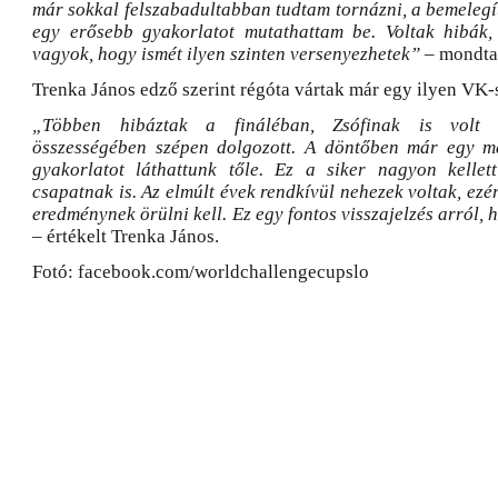
már sokkal felszabadultabban tudtam tornázni, a bemelegítés
egy erősebb gyakorlatot mutathattam be. Voltak hibák
vagyok, hogy ismét ilyen szinten versenyezhetek”
– mondta
Trenka János edző szerint régóta vártak már egy ilyen VK-s
„Többen hibáztak a fináléban, Zsófinak is volt 
összességében szépen dolgozott. A döntőben már egy 
gyakorlatot láthattunk tőle. Ez a siker nagyon kellet
csapatnak is. Az elmúlt évek rendkívül nehezek voltak, ezé
eredménynek örülni kell. Ez egy fontos visszajelzés arról, 
– értékelt Trenka János.
Fotó: facebook.com/worldchallengecupslo