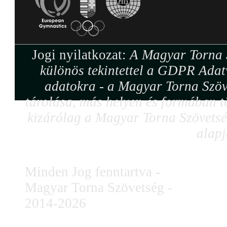
Jogi nyilatkozat:
A Magyar Torna S
különös tekintettel a GDPR Adat
adatokra - a Magyar Torna Szöv
tárolása, más helyen és formában tö
kizárólag a Magyar Torna Szövetség
alapj
Minden Jog fenntartva -
Magyar Torna Szövetség -
2014-2026