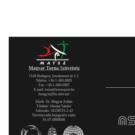
Magyar Torna Szövetség
1146 Budapest, Istvánmezei út 1-3.
Telefon: +36-1-460-6905
Fax: +36-1-460-6907
E-mail: torna@tornasport.hu
hungym@hu.inter.net
Elnök: Dr. Magyar Zoltán
Főtitkár: Altorjai Sándor
Adószám: 18158555-2-42
Törvényszéki bejegyzési szám:
01-07-0000040