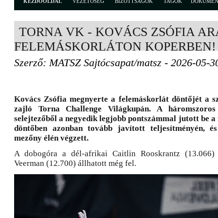
KEZDŐOLDAL
VEZETŐSÉG
BIZOTTSÁGOK
TAGOK
DOKUME
TORNA VK - KOVÁCS ZSÓFIA A
FELEMÁSKORLÁTON KOPERBEN!
Szerző: MATSZ Sajtócsapat/matsz - 2026-05-3
Kovács Zsófia megnyerte a felemáskorlát döntőjét a s
zajló Torna Challenge Világkupán. A háromszoros
selejtezőből a negyedik legjobb pontszámmal jutott be a 
döntőben azonban tovább javított teljesítményén, é
mezőny élén végzett.
A dobogóra a dél-afrikai Caitlin Rooskrantz (13.066)
Veerman (12.700) állhatott még fel.