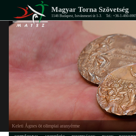
Magyar Torna Szövetség
1146 Budapest, Istvánmezei út 1-3.
Tel.: +36-1-460-690
Keleti Ágnes öt olimpiai aranyérme