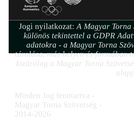
Jogi nyilatkozat:
A Magyar Torna S
különös tekintettel a GDPR Adat
adatokra - a Magyar Torna Szöv
tárolása, más helyen és formában tö
kizárólag a Magyar Torna Szövetség
alapj
Minden Jog fenntartva -
Magyar Torna Szövetség -
2014-2026