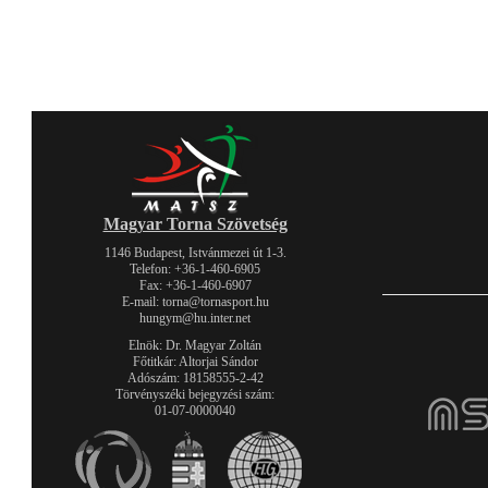
Magyar Torna Szövetség
1146 Budapest, Istvánmezei út 1-3.
Telefon: +36-1-460-6905
Fax: +36-1-460-6907
E-mail: torna@tornasport.hu
hungym@hu.inter.net
Elnök: Dr. Magyar Zoltán
Főtitkár: Altorjai Sándor
Adószám: 18158555-2-42
Törvényszéki bejegyzési szám:
01-07-0000040