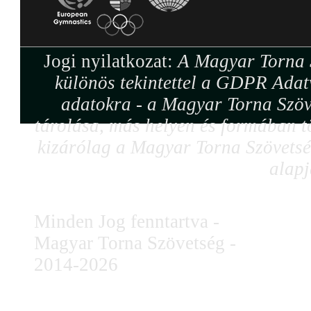
Jogi nyilatkozat:
A Magyar Torna S
különös tekintettel a GDPR Adat
adatokra - a Magyar Torna Szöv
tárolása, más helyen és formában tö
kizárólag a Magyar Torna Szövetség
alapj
Minden Jog fenntartva -
Magyar Torna Szövetség -
2014-2026