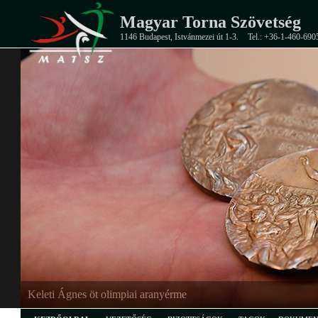
Magyar Torna Szövetség
1146 Budapest, Istvánmezei út 1-3.
Tel.: +36-1-460-690
Keleti Ágnes öt olimpiai aranyérme