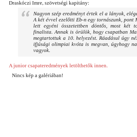
Draskóczi Imre, szövetségi kapitány:
Nagyon szép eredményt értek el a lányok, elég
A két évvel ezelőtti Eb-n egy tornászunk, pon
lett egyéni összetettben döntős, most két t
finalista. Annak is örülök, hogy csapatban Ma
megtartottuk a 10. helyezést. Ráadásul úgy né
ifjúsági olimpiai kvóta is megvan, úgyhogy n
vagyok.
A junior csapateredmények letölthetők innen.
Nincs kép a galériában!