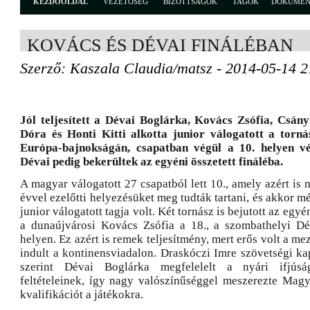
KEZDŐOLDAL
VEZETŐSÉG
BIZOTTSÁGOK
TAGOK
DOKUME
KOVÁCS ÉS DÉVAI FINÁLÉBAN
Szerző: Kaszala Claudia/matsz - 2014-05-14 2
Jól teljesített a Dévai Boglárka, Kovács Zsófia, Csány
Dóra és Honti Kitti alkotta junior válogatott a torná
Európa-bajnokságán, csapatban végül a 10. helyen v
Dévai pedig bekerültek az egyéni összetett fináléba.
A magyar válogatott 27 csapatból lett 10., amely azért is 
évvel ezelőtti helyezésüket meg tudták tartani, és akkor 
junior válogatott tagja volt. Két tornász is bejutott az egyé
a dunaújvárosi Kovács Zsófia a 18., a szombathelyi Dé
helyen. Ez azért is remek teljesítmény, mert erős volt a m
indult a kontinensviadalon. Draskóczi Imre szövetségi ka
szerint Dévai Boglárka megfelelelt a nyári ifjúsá
feltételeinek, így nagy valószínűséggel meszerezte Mag
kvalifikációt a játékokra.