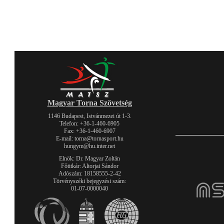
Magyar Torna Szövetség
1146 Budapest, Istvánmezei út 1-3.
Telefon: +36-1-460-6905
Fax: +36-1-460-6907
E-mail: torna@tornasport.hu
hungym@hu.inter.net
Elnök: Dr. Magyar Zoltán
Főtitkár: Altorjai Sándor
Adószám: 18158555-2-42
Törvényszéki bejegyzési szám:
01-07-0000040