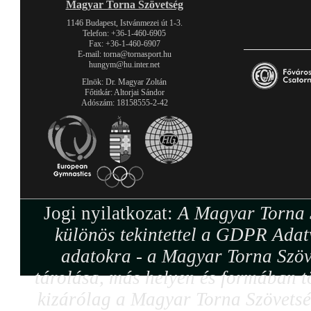
Magyar Torna Szövetség
1146 Budapest, Istvánmezei út 1-3.
Telefon: +36-1-460-6905
Fax: +36-1-460-6907
E-mail: torna@tornasport.hu
hungym@hu.inter.net
Elnök: Dr. Magyar Zoltán
Főtitkár: Altorjai Sándor
Adószám: 18158555-2-42
Jogi nyilatkozat:
A Magyar Torna S
különös tekintettel a GDPR Adat
adatokra - a Magyar Torna Szöv
tárolása, más helyen és formában tö
kizárólag a Magyar Torna Szövetség