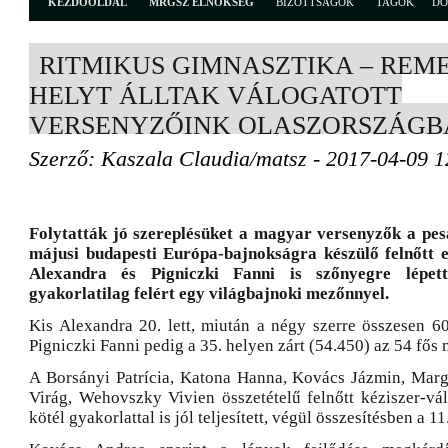
KEZDŐOLDAL
MRGSZ ELNÖKSÉG
BIZOTTSÁGOK
TAGOK
D
RITMIKUS GIMNASZTIKA – REM
HELYT ÁLLTAK VÁLOGATOTT
VERSENYZŐINK OLASZORSZÁGB
Szerző: Kaszala Claudia/matsz - 2017-04-09 1
Folytatták jó szereplésüket a magyar versenyzők a pes
májusi budapesti Európa-bajnokságra készülő felnőtt e
Alexandra és Pigniczki Fanni is szőnyegre lépe
gyakorlatilag felért egy világbajnoki mezőnnyel.
Kis Alexandra 20. lett, miután a négy szerre összesen 60
Pigniczki Fanni pedig a 35. helyen zárt (54.450) az 54 fő
A Borsányi Patrícia, Katona Hanna, Kovács Jázmin, Marga
Virág, Wehovszky Vivien összetételű felnőtt kéziszer-vál
kötél gyakorlattal is jól teljesített, végül összesítésben a 11