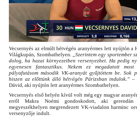
Vecsernyés az elmúlt hétvégén aranyérmes lett nyújtón a
Világkupán, Szombathelyen.
„Szerintem egy sportember s
dolog, ha hazai környezetben versenyezhet. Ha pedig ny
egyenesen fantasztikus. Nekem ez megadatott most
pályafutásom második VK-aranyát gyűjtöttem be. Sok pi
hiszen az előttünk álló hétvégén Párizsban indulok.”
– 
Dávid, aki nyújtón lett aranyérmes Szombathelyen.
Vecsernyés első helyén kívül volt még egy magyar arany
erről Makra Noémi gondoskodott, aki gerendán
megyeszékhelyen megrendezett VK-viadalon harminc ors
versenyzője indult.