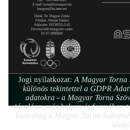
Fax: +36-1-460-6907
E-mail: torna@tornasport.hu
hungym@hu.inter.net
Elnök: Dr. Magyar Zoltán
Főtitkár: Altorjai Sándor
Adószám: 18158555-2-42
Törvényszéki bejegyzési szám:
01-07-0000040
Jogi nyilatkozat:
A Magyar Torna S
különös tekintettel a GDPR Adat
adatokra - a Magyar Torna Szöv
tárolása, más helyen és formában tö
kizárólag a Magyar Torna Szövetség
alapj