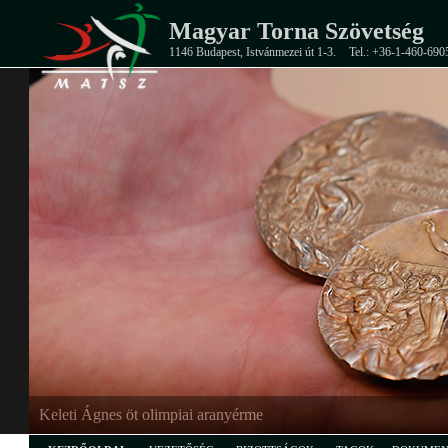
Magyar Torna Szövetség
1146 Budapest, Istvánmezei út 1-3.
Tel.: +36-1-460-690
EB-ezüstérmes junior férfi csapat