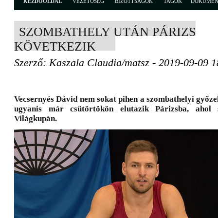
KEZDŐOLDAL
VEZETŐSÉG
BIZOTTSÁGOK
TAGOK
DOKUME
SZOMBATHELY UTÁN PÁRIZS
KÖVETKEZIK
Szerző: Kaszala Claudia/matsz - 2019-09-09 1
Vecsernyés Dávid nem sokat pihen a szombathelyi győze
ugyanis már csütörtökön elutazik Párizsba, ahol 
Világkupán.