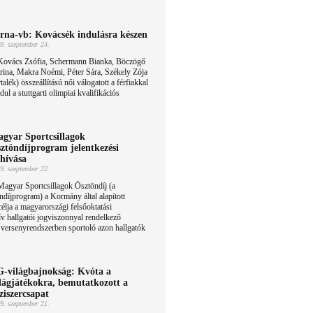
rna-vb: Kovácsék indulásra készen
9. szeptember 24.
Kovács Zsófia, Schermann Bianka, Böczögő
rina, Makra Noémi, Péter Sára, Székely Zója
rtalék) összeállítású női válogatott a férfiakkal
ul a stuttgarti olimpiai kvalifikációs
gyar Sportcsillagok
ztöndíjprogram jelentkezési
lhívása
9. szeptember 22.
agyar Sportcsillagok Ösztöndíj (a
ndíjprogram) a Kormány által alapított
élja a magyarországi felsőoktatási
v hallgatói jogviszonnyal rendelkező
i versenyrendszerben sportoló azon hallgatók
-világbajnokság: Kvóta a
lágjátékokra, bemutatkozott a
ziszercsapat
9. szeptember 21.