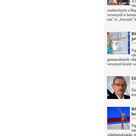
A 
Wo
rendezvényén a Mag
versenyzői is bemuta
run” és „freestyle” 
RG
ja
201
Pig
ejt
gimnasztikázók vilá
versenyző között va
El
201
Éle
tes
RG
he
201
Pig
mut
világbajnokságán, e