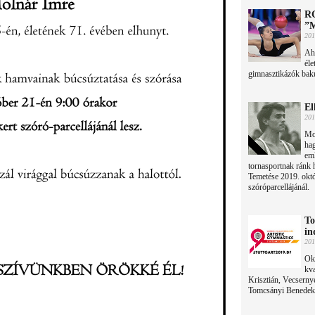
RG
”M
201
Ah
éle
gimnasztikázók baku
El
201
Mol
hag
eml
tornasportnak ránk 
Temetése 2019. októb
szóróparcellájánál.
To
in
201
Okt
kva
Krisztián, Vecserny
Tomcsányi Benedek,