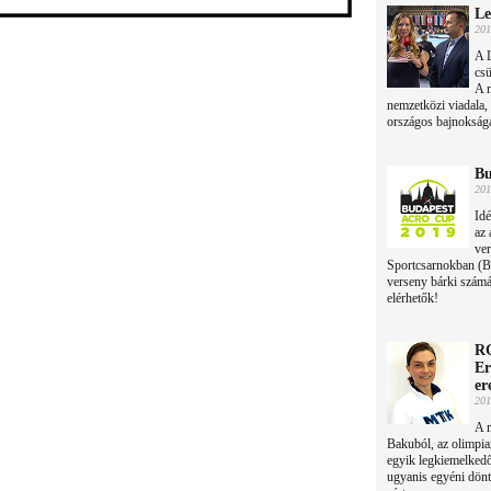
Le
201
A 
csü
A 
nemzetközi viadala,
országos bajnokság
Bu
201
Id
az
ver
Sportcsarnokban (Bu
verseny bárki számá
elérhetők!
RG
Er
er
201
A m
Bakuból, az olimpiai
egyik legkiemelkedőb
ugyanis egyéni döntő