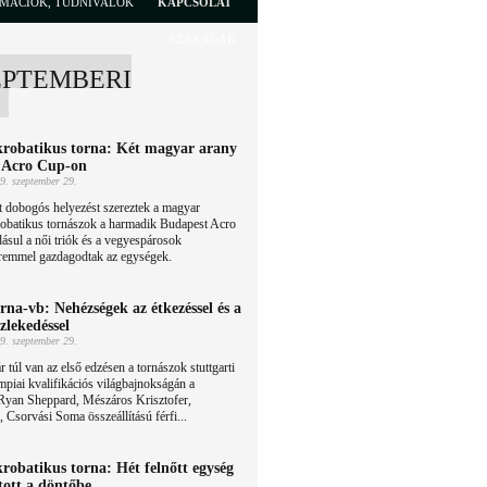
RMÁCIÓK, TUDNIVALÓK
KAPCSOLAT
SZAKÁGAK
EPTEMBERI
robatikus torna: Két magyar arany
 Acro Cup-on
9. szeptember 29.
 dobogós helyezést szereztek a magyar
robatikus tornászok a harmadik Budapest Acro
ásul a női triók és a vegyespárosok
emmel gazdagodtak az egységek.
rna-vb: Nehézségek az étkezéssel és a
zlekedéssel
9. szeptember 29.
 túl van az első edzésen a tornászok stuttgarti
mpiai kvalifikációs világbajnokságán a
Ryan Sheppard, Mészáros Krisztofer,
Csorvási Soma összeállítású férfi...
robatikus torna: Hét felnőtt egység
tott a döntőbe