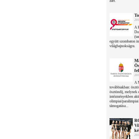
zárt.
To
201
A 
Do
(ta
együtt szombaton ind
világbajnokságra.
Ma
Ös
fe
201
A M
továbbiakban: ösztö
ösztöndíj, melynek c
intézményekben aktí
olimpiai/paralimpia
támogatása...
RG
Vi
ké
201