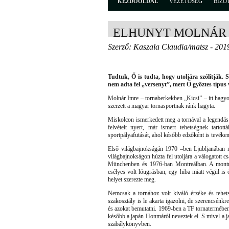
KEZDŐOLDAL
VEZETŐSÉG
BIZO
ELHUNYT MOLNÁR
Szerző: Kaszala Claudia/matsz - 201
Tudtuk, Ő is tudta, hogy utoljára szólítják. 
nem adta fel „versenyt”, mert Ő győztes típus v
Molnár Imre – tornaberkekben „Kicsi” – itt hagyot
szerzett a magyar tornasportnak ránk hagyta.
Miskolcon ismerkedett meg a tornával a legendás S
felvételt nyert, már ismert tehetségnek tartot
sportpályafutását, ahol később edzőként is tevéke
Első világbajnokságán 1970 –ben Ljubljanában 
világbajnokságon húzta fel utoljára a válogatott cs
Münchenben és 1976-ban Montreálban. A montreá
esélyes volt lóugrásban, egy hiba miatt végül is 
helyet szerezte meg.
Nemcsak a tornához volt kiváló érzéke és tehe
szakosztály is le akarta igazolni, de szerencsénkre 
és azokat bemutatni. 1969-ben a TF tornatermében 
később a japán Honmáról neveztek el. S mivel a ja
szabálykönyvben.