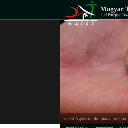
Magyar T
1146 Budapest, Istv
EB-ezüstérmes junior férfi csapat