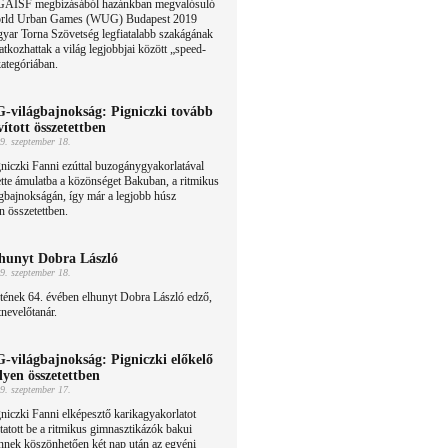
GAISF megbízásából hazánkban megvalósuló
rld Urban Games (WUG) Budapest 2019
yar Torna Szövetség legfiatalabb szakágának
tkozhattak a világ legjobbjai között „speed-
kategóriában.
-világbajnokság: Pigniczki tovább
vított összetettben
9. szeptember 18.
niczki Fanni ezúttal buzogánygyakorlatával
ette ámulatba a közönséget Bakuban, a ritmikus
gbajnokságán, így már a legjobb húsz
n összetettben.
hunyt Dobra László
9. szeptember 18.
tének 64. évében elhunyt Dobra László edző,
tnevelőtanár.
-világbajnokság: Pigniczki előkelő
lyen összetettben
9. szeptember 17.
niczki Fanni elképesztő karikagyakorlatot
atott be a ritmikus gimnasztikázók bakui
nnek köszönhetően két nap után az egyéni