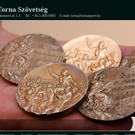
orna Szövetség
ánmezei út 1-3.
Tel.: +36-1-460-6905
E-mail: torna@tornasport.hu