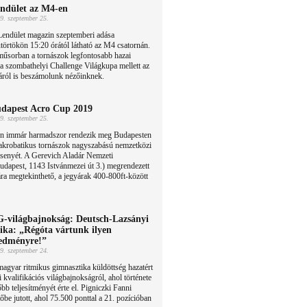
ndület az M4-en
9. szeptember 25.
Lendület magazin szeptemberi adása
törtökön 15:20 órától látható az M4 csatornán.
műsorban a tornászok legfontosabb hazai
 a szombathelyi Challenge Világkupa mellett az
áról is beszámolunk nézőinknek.
dapest Acro Cup 2019
9. szeptember 25.
én immár harmadszor rendezik meg Budapesten
 akrobatikus tornászok nagyszabású nemzetközi
senyét. A Gerevich Aladár Nemzeti
dapest, 1143 Istvánmezei út 3.) megrendezett
ra megtekinthető, a jegyárak 400-800ft-között
-világbajnokság: Deutsch-Lazsányi
ika: „Régóta vártunk ilyen
edményre!”
9. szeptember 24.
agyar ritmikus gimnasztika küldöttség hazatért
 kvalifikációs világbajnokságról, ahol története
b teljesítményét érte el. Pigniczki Fanni
be jutott, ahol 75.500 ponttal a 21. pozícióban