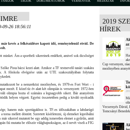
TTSÁGOK
TAGOK
DOKUMENTUMOK
VERSENYEK
MÉDIATÁR
INFO
 IMRE
2019 SZ
9-09-26 18:56:11
HÍREK
Ak
S már kevés a felkészülésre kapott idő, reménytelenül rövid. De
az
olt.
201
Hat
t minket. Ám a sportbeli sikereinek emlékeit, amivel sok dicsőséget
ak
Cup versenyen, ráad
zőke Pista bácsi kezei alatt. Amikor a TF testnevelő tanári szakára
mezőnyében aranyér
ták. A főiskola elvégzése után az UTE szakosztályában folytatta
nykedett.
To
mutatkozott be a nemzetközi mezőnyben, és 1979-es Fort Wort – i
kö
apat mezét. E közel tíz év alatt két olimpián is versenyzett: 1972-ben
201
li olimpia hozta el számára a legnagyobb sikert. Bár aranyérem
ötödik helyen végzett. Egyéni összetettben pedig a kiváló nyolcadik
Már
oli
Vecsernyés Dávid, 
tsége, hanem más sportágakhoz is. TF-es időszakában a labdarúgó
Tomcsányi Benedek, 
a torna mellett döntött. Szeretett kísérletezni, új elemeket kipróbálni
már sikerrel mutatott be egy addig ismeretlen elemet a gyűrűn, amit
pán fiú mutatta be először világbajnokságon, az ő nevét viseli a FIG
Ak
ju