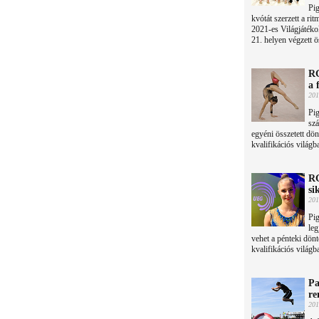
Pi
kvótát szerzett a r
2021-es Világjátéko
21. helyen végzett ö
RG
a 
201
Pig
szá
egyéni összetett dö
kvalifikációs világ
RG
si
201
Pig
leg
vehet a pénteki dön
kvalifikációs világ
Pa
re
201