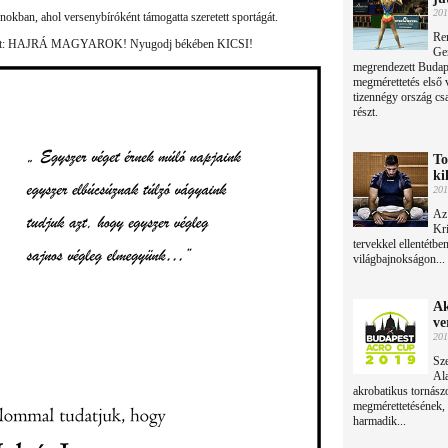
201
okban, ahol versenybíróként támogatta szeretett sportágát.
Rem
súzott: HAJRÁ MAGYAROK! Nyugodj békében KICSI!
Ge
megrendezett Budap
megmérettetés első v
tizennégy ország cs
részt.
To
ki
201
Az 
Kri
tervekkel ellentétbe
világbajnokságon...
Ak
ve
201
Sze
Ala
akrobatikus tornász
megmérettetésének,
harmadik...