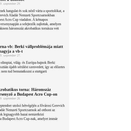
9. szeptember 29.
ek hangulat és sok néző várta a sportolókat, a
revich Aladár Nemzeti Sportcsarnokban
est Acro Cup viadalon. A kétnapos
ersenynapján a selejtezők zajlottak, amelyen
aknem háromszáz akrobatikus tornásza vett
rna-vb: Berki vállproblémája miatt
hagyja a vb-t
9. szeptember 27.
olimpiai, világ- és Európa-bajnok Berki
sztián újabb sérülést szenvedett, így az előzetes
n nem tud bemutatkozni a stuttgarti
robatikus torna: Háromszáz
rsenyző a Budapest Acro Cup-on
9. szeptember 26.
ptember utolsó hétvégéjén a fővárosi Gerevich
dár Nemzeti Sportcsarnok ad otthont az
ok legnagyobb hazai nemzetközi
 a Budapest Acro Cup-nak, amelyet immár