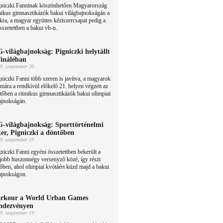
gniczki Fanninak köszönhetően Magyarország
itmikus gimnasztikázók bakui világbajnokságán a
kra, a magyar együttes kéziszercsapat pedig a
sszetettben a bakui vb-n.
-világbajnokság: Pigniczki helytàllt
fináléban
9. szeptember 20.
niczki Fanni több szeren is javítva, a magyarok
mára a rendkívül előkelő 21. helyen végzett az
ntőben a ritmikus gimnasztikázók bakui olimpiai
bajnokságán.
-világbajnokság: Sporttörténelmi
ker, Pigniczki a döntőben
9. szeptember 19.
niczki Fanni egyéni összetettben bekerült a
jobb huszonnégy versenyző közé, így részt
tőben, ahol olimpiai kvótáért küzd majd a bakui
bajnokságon.
rkour a World Urban Games
ndezvényen
9. szeptember 19.