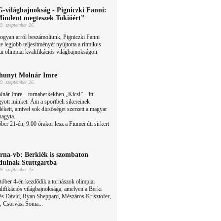
-világbajnokság - Pigniczki Fanni:
indent megteszek Tokióért”
9. szeptember 26.
ogyan arról beszámoltunk, Pigniczki Fanni
te legjobb teljesítményét nyújtotta a ritmikus
i olimpiai kvalifikációs világbajnokságon.
hunyt Molnár Imre
9. szeptember 26.
nár Imre – tornaberkekben „Kicsi” – itt
yott minket. Ám a sportbeli sikereinek
ékeit, amivel sok dicsőséget szerzett a magyar
hagyta.
er 21-én, 9:00 órakor lesz a Fiumei úti sírkert
rna-vb: Berkiék is szombaton
dulnak Stuttgartba
9. szeptember 25.
óber 4-én kezdődik a tornászok olimpiai
lifikációs világbajnoksága, amelyen a Berki
és Dávid, Ryan Sheppard, Mészáros Krisztofer,
 Csorvási Soma...