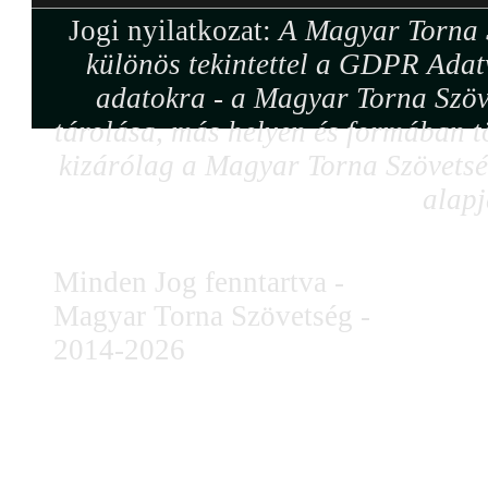
Jogi nyilatkozat:
A Magyar Torna S
különös tekintettel a GDPR Adat
adatokra - a Magyar Torna Szöv
tárolása, más helyen és formában tö
kizárólag a Magyar Torna Szövetség
alapj
Minden Jog fenntartva -
Magyar Torna Szövetség -
2014-2026