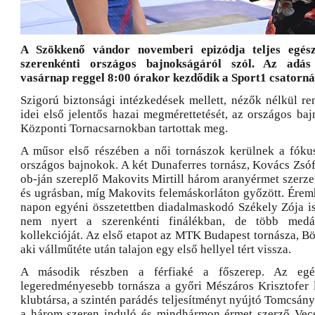
A Szökkenő vándor novemberi epizódja teljes egés
szerenkénti országos bajnokságáról szól. Az adá
vasárnap reggel 8:00 órakor kezdődik a Sport1 csatorná
Szigorú biztonsági intézkedések mellett, nézők nélkül re
idei első jelentős hazai megmérettetését, az országos ba
Központi Tornacsarnokban tartottak meg.
A műsor első részében a női tornászok kerülnek a fóku
országos bajnokok. A két Dunaferres tornász, Kovács Zsófi
ob-ján szereplő Makovits Mirtill három aranyérmet szerze
és ugrásban, míg Makovits felemáskorláton győzött. Éremh
napon egyéni összetettben diadalmaskodó Székely Zója is
nem nyert a szerenkénti finálékban, de több medáli
kollekcióját. Az első etapot az MTK Budapest tornásza, B
aki vállműtéte után talajon egy első hellyel tért vissza.
A második részben a férfiaké a főszerep. Az egé
legeredményesebb tornásza a győri Mészáros Krisztofer 
klubtársa, a szintén parádés teljesítményt nyújtó Tomcsán
a három szeren induló és mindhármon érmet szerző Vecs