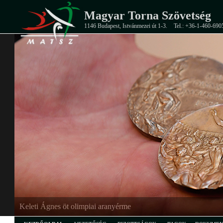
Magyar Torna Szövetség
1146 Budapest, Istvánmezei út 1-3.
Tel.: +36-1-460-690
Keleti Ágnes öt olimpiai aranyérme