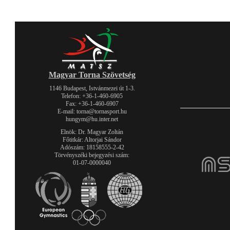
Magyar Torna Szövetség
1146 Budapest, Istvánmezei út 1-3.
Telefon: +36-1-460-6905
Fax: +36-1-460-6907
E-mail: torna@tornasport.hu
hungym@hu.inter.net
Elnök: Dr. Magyar Zoltán
Főtitkár: Altorjai Sándor
Adószám: 18158555-2-42
Törvényszéki bejegyzési szám:
01-07-0000040