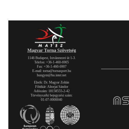
Magyar Torna Szövetség
1146 Budapest, Istvánmezei út 1-3.
Telefon: +36-1-460-6905
Fax: +36-1-460-6907
E-mail: torna@tornasport.hu
hungym@hu.inter.net
Elnök: Dr. Magyar Zoltán
Főtitkár: Altorjai Sándor
Adószám: 18158555-2-42
Törvényszéki bejegyzési szám:
01-07-0000040