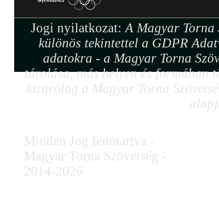
Jogi nyilatkozat:
A Magyar Torna S
különös tekintettel a GDPR Adat
adatokra - a Magyar Torna Szöv
tárolása, más helyen és formában tö
kizárólag a Magyar Torna Szövetség
alapj
Minden Jog fenntartva -
Magyar Torna Szövetség -
2014-2026