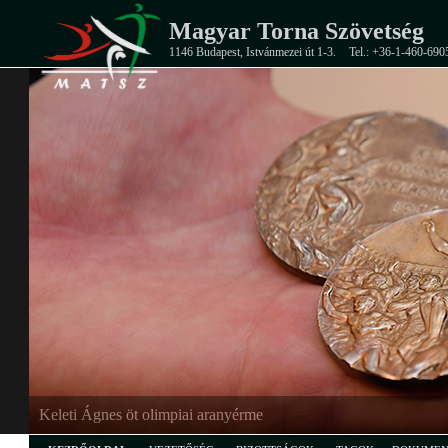
Magyar Torna Szövetség
1146 Budapest, Istvánmezei út 1-3.
Tel.: +36-1-460-690
Keleti Ágnes öt olimpiai aranyérme