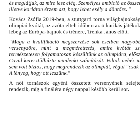
és meglátjuk, az mire lesz elég. Személyes ambíció az összet
illetve korláton érzem azt, hogy lehet esély a döntőre. "
Kovács Zsófia 2019-ben, a stuttgarti torna világbajnoksá
olimpiai kvótát, az azóta eltelt időben az ötkarikás játéko
lebeg az Európa-bajnok és trénere, Trenka János előtt.
“Maga a kvalifikáció megszerzése sok esetben nagyob
versenyzőre, mint a megmérettetés, amire kvótát sz
természetesen folyamatosan készültünk az olimpiára, elős
Covid keresztülhúzta mindenki számítását. Voltak nehéz i
sem volt biztos, hogy megrendezik az olimpiát, végül “csak”
A lényeg, hogy ott leszünk."
A női tornászok egyéni összetett versenyének selejte
rendezik, míg a fináléra négy nappal később kerül sor.