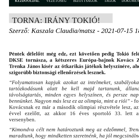
KEZDŐOLDAL
VEZETŐSÉG
BIZOTTSÁGOK
TAGOK
DOKUME
TORNA: IRÁNY TOKIÓ!
Szerző: Kaszala Claudia/matsz - 2021-07-15 1
Péntek délelőtt még edz, ezt követően pedig Tokió fel
DKSE tornásza, a kétszeres Európa-bajnok Kovács Zs
Trenka János kísér az ötkarikás játékok helyszínére, ah
szigorúbb biztonsági ellenőrzések lesznek.
“Folyamatosan kapjuk azokat az intelmeket, szabályoka
tartózkodásunk alatt be kell majd tartanunk, állan
távolságtartás, minden egyes helyszínen, és persze napi
bennünket. Nagyon más lesz ez az olimpia, mint a riói”
- fo
Kovácsnak ez már a második olimpiai részvétele lesz, az
évvel ezelőtt, az akkor 16 éves sportoló 33. lett a
versenyben.
“Kimondva célt nem határoztunk meg az edzőmmel, Tren
maradtunk, hogy mindketten szeretnénk, ha jól megcsináln