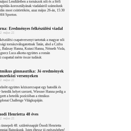
ájusi Lendületben a tornászok női és a férfi
npótlás-korosztályának viadalairól számolunk
dás most csütörtökön, azaz május 26-án, 15:30
 M4 Sporton.
rna: Eredményes felkészülési viadal
2. május 22.
készülési csapatversenyt tartottak a magyar női
úsági tornászválogatottnak Tatán, ahol a Czifra
i, Balzsay Hanna, Kutasi Hanna, Németh Viola,
gnecz Luca alkotta együttes a román
 csapattal mérte össze tudását.
tmikus gimnasztika: Jó eredmények
mzetközi versenyeken
2. május 22.
elnőtt együttes kéziszercsapat egy hatodik és
 hetedik helyet szerzett, Wiesner Hanna pedig a
gzett a hetedik pozícióban a ritmikus
plonai Challenge Világkupáján.
odi Henrietta 48 éves
2. május 22.
ünnepeli 48. születésnapját Ónodi Henrietta
mpiai Bajnokunk. Isten éltesse jó egészségben!