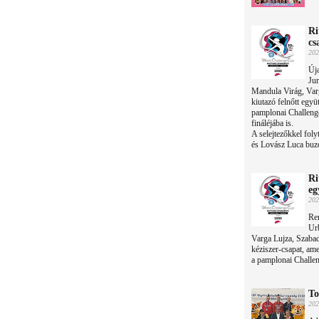
Ri
cs
202
Úja
Ju
Mandula Virág, Varg
kiutazó felnőtt együ
pamplonai Challenge 
fináléjába is.
A selejtezőkkel fol
és Lovász Luca buzo
Ri
eg
202
Rem
Ur
Varga Lujza, Szabad
kéziszer-csapat, ame
a pamplonai Challe
To
202