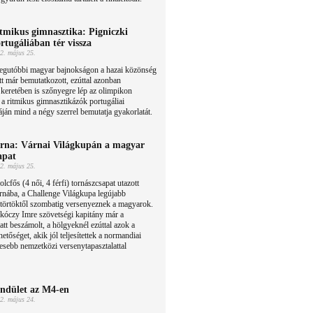
tmikus gimnasztika: Pigniczki
rtugáliában tér vissza
2. május 25.
legutóbbi magyar bajnokságon a hazai közönség
tt már bemutatkozott, ezúttal azonban
keretében is szőnyegre lép az olimpikon
 a ritmikus gimnasztikázók portugáliai
ján mind a négy szerrel bemutatja gyakorlatát.
rna: Várnai Világkupán a magyar
apat
2. május 25.
lcfős (4 női, 4 férfi) tornászcsapat utazott
nába, a Challenge Világkupa legújabb
ütörtöktől szombatig versenyeznek a magyarok.
kóczy Imre szövetségi kapitány már a
tt beszámolt, a hölgyeknél ezúttal azok a
etőséget, akik jól teljesítettek a normandiai
vesebb nemzetközi versenytapasztalattal
ndület az M4-en
2. május 24.