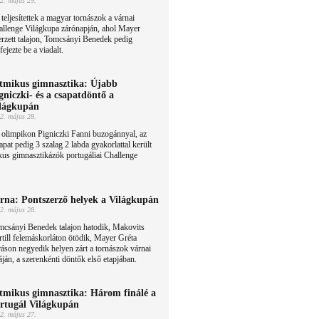
2. május 29.
 teljesítettek a magyar tornászok a várnai
allenge Világkupa zárónapján, ahol Mayer
erzett talajon, Tomcsányi Benedek pedig
ejezte be a viadalt.
tmikus gimnasztika: Újabb
gniczki- és a csapatdöntő a
lágkupán
2. május 28.
 olimpikon Pigniczki Fanni buzogánnyal, az
apat pedig 3 szalag 2 labda gyakorlattal került
ikus gimnasztikázók portugáliai Challenge
rna: Pontszerző helyek a Világkupán
2. május 28.
mcsányi Benedek talajon hatodik, Makovits
till felemáskorláton ötödik, Mayer Gréta
áson negyedik helyen zárt a tornászok várnai
ján, a szerenkénti döntők első etapjában.
tmikus gimnasztika: Három finálé a
rtugál Világkupán
2. május 27.