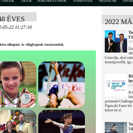
TTSÁGOK
TAGOK
DOKUMENTUMOK
VERSENYEK
MÉDIATÁR
INFO
48 ÉVES
2022 MÁ
2-05-22 11:27:10
To
FI
202
ietta olimpiai- és világbajnok tornásznőnk.
Ez
ülé
Councilja, ahol szá
tisztségviselők, így
Ri
he
202
Két
kéz
portimaói Challenge
Pigniczki Fanni két
helyet ért el.
To
Vi