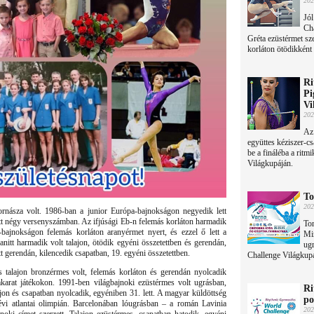
202
Jól
Ch
Gréta ezüstérmet sz
korláton ötödikként f
Ri
Pi
Vi
202
Az
együttes kéziszer-cs
be a fináléba a ritm
Világkupáján.
To
202
ornásza volt. 1986-ban a junior Európa-bajnokságon negyedik lett
t négy versenyszámban. Az ifjúsági Eb-n felemás korláton harmadik
To
-bajnokságon felemás korláton aranyérmet nyert, és ezzel ő lett a
Mir
itt harmadik volt talajon, ötödik egyéni összetettben és gerendán,
ugr
t gerendán, kilencedik csapatban, 19. egyéni összetettben.
Challenge Világkupá
 talajon bronzérmes volt, felemás korláton és gerendán nyolcadik
óakarat játékokon. 1991-ben világbajnoki ezüstérmes volt ugrásban,
Ri
jon és csapatban nyolcadik, egyéniben 31. lett. A magyar küldöttség
po
 évi atlantai olimpián. Barcelonában lóugrásban – a román Lavinia
202