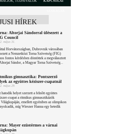
RMÁCIÓK, TUDNIVALÓK
KAPCSOLAT
SZAKÁGAK
JUSI HÍREK
rna: Altorjai Sándorral ülésezett a
G Council
2. május 31.
úttal Horvátországban, Dubrovnik városában
sezett a Nemzetközi Torna Szövetség (FIG)
mos fontos kérdésben döntöttek a megválasztott
 Altorjai Sándor, a Magyar Torna Szövetség...
tmikus gimnasztika: Pontszerző
lyek az együttes kéziszer-csapatnál
2. május 29.
 hatodik helyet szerzett a felnőtt együttes
iszer-csapat a ritmikus gimnasztikázók
 Világkupáján, emellett egyéniben az olimpikon
 nyolcadik, míg Wiesner Hanna egy hetedik
rna: Mayer ezüstérmes a várnai
lágkupán