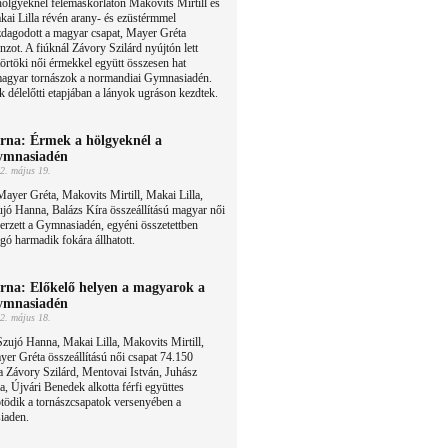
ölgyeknél felemáskorláton Makovits Mirtill és
ai Lilla révén arany- és ezüstérmmel
zdagodott a magyar csapat, Mayer Gréta
nzot. A fiúknál Závory Szilárd nyújtón lett
törtöki női érmekkel együtt összesen hat
 magyar tornászok a normandiai Gymnasiadén.
 délelőtti etapjában a lányok ugráson kezdtek.
rna: Érmek a hölgyeknél a
ymnasiadén
2. május 19.
ayer Gréta, Makovits Mirtill, Makai Lilla,
jó Hanna, Balázs Kíra összeállítású magyar női
zerzett a Gymnasiadén, egyéni összetettben
ó harmadik fokára állhatott.
rna: Előkelő helyen a magyarok a
ymnasiadén
2. május 18.
zujó Hanna, Makai Lilla, Makovits Mirtill,
er Gréta összeállítású női csapat 74.150
 a Závory Szilárd, Mentovai István, Juhász
, Újvári Benedek alkotta férfi együttes
ötödik a tornászcsapatok versenyében a
iaden.