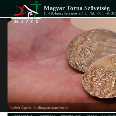
Magyar Torna Szövetség
1146 Budapest, Istvánmezei út 1-3.
Tel.: +36-1-460-690
Keleti Ágnes öt olimpiai aranyérme