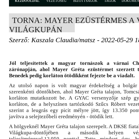
KEZDŐOLDAL
VEZETŐSÉG
BIZOTTSÁGOK
TAGOK
DOKUME
TORNA: MAYER EZÜSTÉRMES A 
VILÁGKUPÁN
Szerző: Kaszala Claudia/matsz - 2022-05-29 1
Jól teljesítettek a magyar tornászok a várnai Ch
zárónapján, ahol Mayer Gréta ezüstérmet szerzett t
Benedek pedig korláton ötödikként fejezte be a viadalt.
Az utolsó napon is volt magyar érdekeltség a bolgár
szerenkénti döntőkben, ahol Mayer Gréta talajon, Tomc
korláton mutatkozott be. A GYAC versenyzője szép gya
korláton, de a helyszínen tartózkodó Szűcs Róbert vez
szerint a leugrás egy picit mélyre jött, így 13.350 pon
javítva a selejtezőbeli eredményén - ötödik lett.
A hölgyeknél Mayer Gréta talajon szerepelt. A DKSE fiatal
Világkupa-döntőjében a második helyen vég
teljesítménnyel,12.950 ponttal. Tette mindezt úgy,