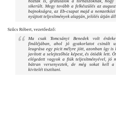
hozták is, gratulálok a tornászoknak, hogy 
sikerült. Megy tovább a felkészülés az augus
bajnokságra, az Eb-csapat majd a nemzetközi
nyújtott teljesítmények alapján, jelölés útján áll
Szűcs Róbert, vezetőedző:
Ma csak Tomcsányi Benedek volt érdeke
fináléjában, ahol jó gyakorlatot csinált
leugrása egy picit mélyre jött, azonban így is
javított a selejtezőhöz képest, és ötödik lett. 
elégedett vagyok a fiúk teljesítményével, jó m
bátran versenyeztek, de még sokat kell a
kivitelét tisztítani.