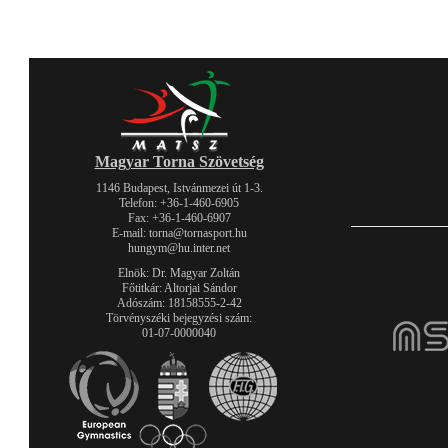
Magyar Torna Szövetség
1146 Budapest, Istvánmezei út 1-3.
Telefon: +36-1-460-6905
Fax: +36-1-460-6907
E-mail: torna@tornasport.hu
hungym@hu.inter.net
Elnök: Dr. Magyar Zoltán
Főtitkár: Altorjai Sándor
Adószám: 18158555-2-42
Törvényszéki bejegyzési szám:
01-07-0000040