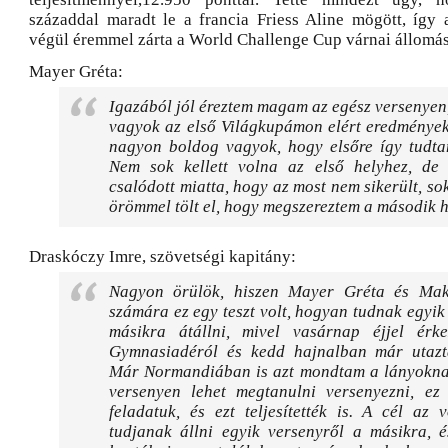
századdal maradt le a francia Friess Aline mögött, így
végül éremmel zárta a World Challenge Cup várnai állomás
Mayer Gréta:
Igazából jól éreztem magam az egész versenyen,
vagyok az első Világkupámon elért eredmények
nagyon boldog vagyok, hogy elsőre így tudtam
Nem sok kellett volna az első helyhez, d
csalódott miatta, hogy az most nem sikerült, s
örömmel tölt el, hogy megszereztem a második h
Draskóczy Imre, szövetségi kapitány:
Nagyon örülök, hiszen Mayer Gréta és Mako
számára ez egy teszt volt, hogyan tudnak egyik
másikra átállni, mivel vasárnap éjjel ér
Gymnasiadéról és kedd hajnalban már utaz
Már Normandiában is azt mondtam a lányokna
versenyen lehet megtanulni versenyezni, ez
feladatuk, és ezt teljesítették is. A cél az 
tudjanak állni egyik versenyről a másikra, é