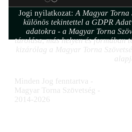
Jogi nyilatkozat:
A Magyar Torna S
különös tekintettel a GDPR Adat
adatokra - a Magyar Torna Szöv
tárolása, más helyen és formában tö
kizárólag a Magyar Torna Szövetség
alapj
Minden Jog fenntartva -
Magyar Torna Szövetség -
2014-2026