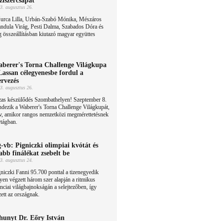
ziszercsapat
3. augusztus 26.
Jurca Lilla, Urbán-Szabó Mónika, Mészáros
ndula Virág, Pesti Dalma, Szabados Dóra és
összeállításban kiutazó magyar együttes
berer's Torna Challenge Világkupa
Lassan célegyenesbe fordul a
ervezés
3. augusztus 26.
zas készülődés Szombathelyen! Szeptember 8.
ndezik a Waberer's Torna Challenge Világkupát,
év, amikor rangos nemzetközi megmérettetésnek
rtágban.
-vb: Pigniczki olimpiai kvótát és
abb finálékat zsebelt be
3. augusztus 24.
niczki Fanni 95.700 ponttal a tizenegyedik
yen végzett három szer alapján a ritmikus
nciai világbajnokságán a selejtezőben, így
zett az országnak.
hunyt Dr. Eőry István