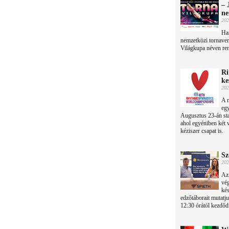
– 
ne
202
Ha
nemzetközi tornaver
Világkupa néven ren
Ri
ke
202
A 
egy
Augusztus 23-án star
ahol egyéniben két v
kéziszer csapat is.
Sz
202
Az
vég
kés
edzőtáborait mutatj
12:30 órától kezdőd