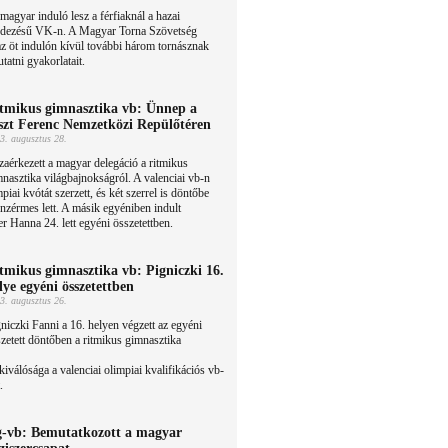
magyar induló lesz a férfiaknál a hazai
ndezésű VK-n. A Magyar Torna Szövetség
az öt indulón kívül további három tornásznak
tatni gyakorlatait.
tmikus gimnasztika vb: Ünnep a
szt Ferenc Nemzetközi Repülőtéren
3. augusztus 28.
aérkezett a magyar delegáció a ritmikus
nasztika világbajnokságról. A valenciai vb-n
piai kvótát szerzett, és két szerrel is döntőbe
onzérmes lett. A másik egyéniben indult
 Hanna 24. lett egyéni összetettben.
tmikus gimnasztika vb: Pigniczki 16.
lye egyéni összetettben
3. augusztus 26.
niczki Fanni a 16. helyen végzett az egyéni
zetett döntőben a ritmikus gimnasztika
álósága a valenciai olimpiai kvalifikációs vb-
.
-vb: Bemutatkozott a magyar