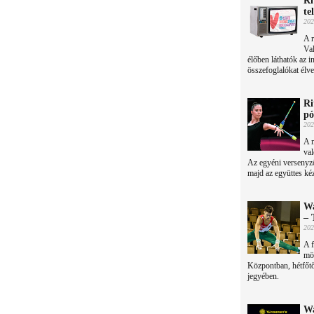
Ri
te
202
A r
Va
élőben láthatók az i
összefoglalókat élv
Ri
pó
202
A 
val
Az egyéni versenyző
majd az együttes kéz
Wa
– 
202
A f
mög
Központban, hétfőtő
jegyében.
Wa