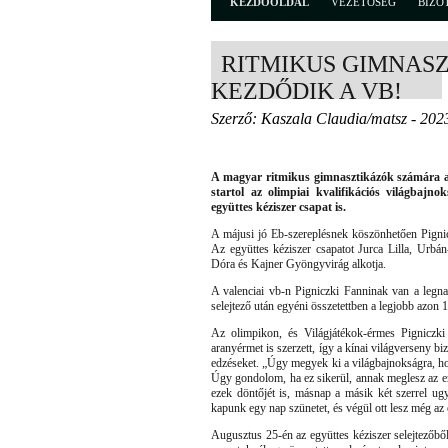
KEZDŐOLDAL
VEZETŐSÉG
BIZO
RITMIKUS GIMNAS
KEZDŐDIK A VB!
Szerző: Kaszala Claudia/matsz - 202
A magyar ritmikus gimnasztikázók számára az
startol az olimpiai kvalifikációs világbajno
együttes kéziszer csapat is.
A májusi jó Eb-szereplésnek köszönhetően Pigni
Az együttes kéziszer csapatot Jurca Lilla, Ur
Dóra és Kajner Gyöngyvirág alkotja.
A valenciai vb-n Pigniczki Fanninak van a legna
selejtező után egyéni összetettben a legjobb azon 
Az olimpikon, és Világjátékok-érmes Pigniczki
aranyérmet is szerzett, így a kínai világverseny biz
edzéseket. „Úgy megyek ki a világbajnokságra, h
Úgy gondolom, ha ez sikerül, annak meglesz az er
ezek döntőjét is, másnap a másik két szerrel ugy
kapunk egy nap szünetet, és végül ott lesz még az 
Augusztus 25-én az együttes kéziszer selejtezőből l