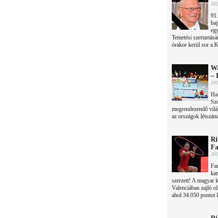
202
91.
baj
egy
Temetési szertartás
órakor kerül sor a 
Wa
– 
202
Har
Szo
megrendezendő világ
az országok létszámá
Ri
Fa
202
Fan
kar
szerzett! A magyar kl
Valenciában zajló ol
ahol 34.050 pontot k