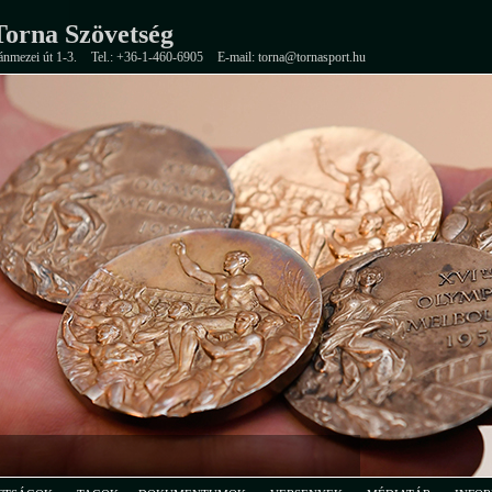
orna Szövetség
ánmezei út 1-3.
Tel.: +36-1-460-6905
E-mail: torna@tornasport.hu