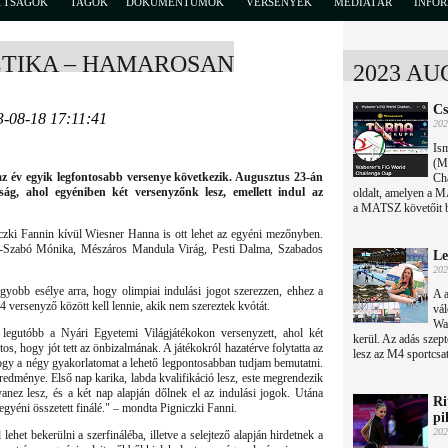
TTSÁGOK
TAGOK
DOKUMENTUMOK
VERSENYEK
MÉDIATÁR
INFO
ZTIKA – HAMAROSAN
2023 AU
Cs
3-08-18 17:11:41
202
Ism
(M
 év egyik legfontosabb versenye következik. Augusztus 23-án
Ch
kság, ahol egyéniben két versenyzőnk lesz, emellett indul az
oldalt, amelyen a MA
a MATSZ követőit be
czki Fannin kívül Wiesner Hanna is ott lehet az egyéni mezőnyben.
bán-Szabó Mónika, Mészáros Mandula Virág, Pesti Dalma, Szabados
Le
202
gyobb esélye arra, hogy olimpiai indulási jogot szerezzen, ehhez a
A a
14 versenyző között kell lennie, akik nem szereztek kvótát.
vál
Wab
 legutóbb a Nyári Egyetemi Világjátékokon versenyzett, ahol két
kerül. Az adás szep
tos, hogy jót tett az önbizalmának. A játékokról hazatérve folytatta az
lesz az M4 sportcsa
ogy a négy gyakorlatomat a lehető legpontosabban tudjam bemutatni.
edménye. Első nap karika, labda kvalifikáció lesz, este megrendezik
anez lesz, és a két nap alapján dőlnek el az indulási jogok. Utána
Ri
egyéni összetett finálé." – mondta Pigniczki Fanni.
pi
202
ehet bekerülni a szerfináléba, illetve a selejtező alapján hirdetnek a