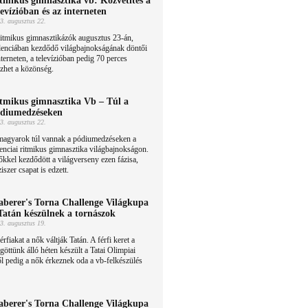
tmikus gimnasztika vb: Közvetítés a
levízióban és az interneten
3. augusztus 22.
itmikus gimnasztikázók augusztus 23-án,
lenciában kezdődő világbajnokságának döntői
nterneten, a televízióban pedig 70 perces
ezhet a közönség.
tmikus gimnasztika Vb – Túl a
diumedzéseken
3. augusztus 22.
magyarok túl vannak a pódiumedzéseken a
enciai ritmikus gimnasztika világbajnokságon.
kkel kezdődött a világverseny ezen fázisa,
iszer csapat is edzett.
berer's Torna Challenge Világkupa
Tatán készülnek a tornászok
3. augusztus 19.
érfiakat a nők váltják Tatán. A férfi keret a
öttünk álló héten készült a Tatai Olimpiai
l pedig a nők érkeznek oda a vb-felkészülés
berer's Torna Challenge Világkupa