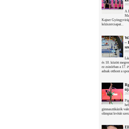
ké
202
A 
Ma
Kajner Gyöngyvirág 
kéziszercsapat...
Wa
– 
sz
202
Lá
és 10. között megre
ez zsinórban a 17. 
adnak otthont a spo
Rg
új
202
Pig
hel
gimnasztikázók vale
olimpiai kvótát szer
El