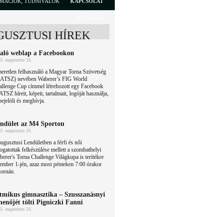
RMÁCIÓK, TUDNIVALÓK
KAPCSOLAT
SZAKÁGAK
GUSZTUSI HÍREK
aló weblap a Facebookon
3. augusztus 31.
eretlen felhasználó a Magyar Torna Szövetség
ATSZ) nevében Waberer’s FIG World
allenge Cup címmel létrehozott egy Facebook
TSZ híreit, képeit, tartalmait, logóját használja,
jelöli és meghívja.
ndület az M4 Sporton
3. augusztus 31.
ugusztusi Lendületben a férfi és női
ogatottak felkészülése mellett a szombathelyi
erer's Torna Challenge Világkupa is terítékre
tember 1-jén, azaz most pénteken 7:00 órakor
tornán.
tmikus gimnasztika – Szusszanásnyi
henőjét tölti Pigniczki Fanni
3. augusztus 31.