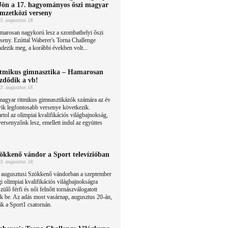
Jön a 17. hagyományos őszi magyar
mzetközi verseny
3. augusztus 18.
marosan nagykorú lesz a szombathelyi őszi
seny. Ezúttal Waberer's Torna Challenge
dezik meg, a korábbi években volt...
tmikus gimnasztika – Hamarosan
zdődik a vb!
3. augusztus 18.
magyar ritmikus gimnasztikázók számára az év
ik legfontosabb versenye következik.
tol az olimpiai kvalifikációs világbajnokság,
ersenyzőnk lesz, emellett indul az együttes
ökkenő vándor a Sport televízióban
3. augusztus 18.
 augusztusi Szökkenő vándorban a szeptember
i olimpiai kvalifikációs világbajnokságra
zülő férfi és női felnőtt tornászválogatott
uk be. Az adás most vasárnap, augusztus 20-án,
ik a Sport1 csatornán.