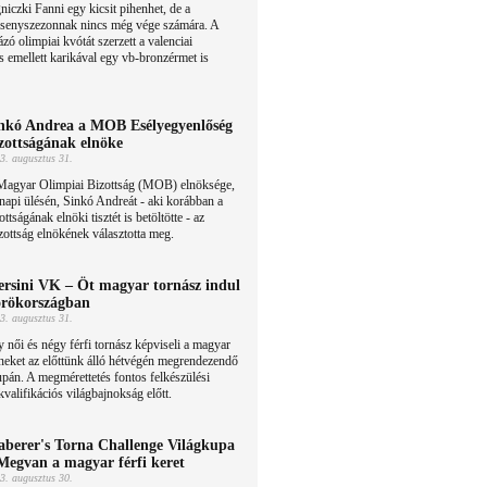
niczki Fanni egy kicsit pihenhet, de a
rsenyszezonnak nincs még vége számára. A
zó olimpiai kvótát szerzett a valenciai
s emellett karikával egy vb-bronzérmet is
nkó Andrea a MOB Esélyegyenlőség
zottságának elnöke
3. augusztus 31.
Magyar Olimpiai Bizottság (MOB) elnöksége,
napi ülésén, Sinkó Andreát - aki korábban a
ságának elnöki tisztét is betöltötte - az
ottság elnökének választotta meg.
rsini VK – Öt magyar tornász indul
rökországban
3. augusztus 31.
 női és négy férfi tornász képviseli a magyar
neket az előttünk álló hétvégén megrendezendő
upán. A megmérettetés fontos felkészülési
kvalifikációs világbajnokság előtt.
berer's Torna Challenge Világkupa
Megvan a magyar férfi keret
3. augusztus 30.