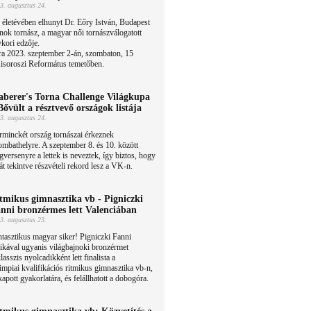
3. augusztus 24.
 életévében elhunyt Dr. Eőry István, Budapest
nok tornász, a magyar női tornászválogatott
kori edzője.
ára 2023. szeptember 2-án, szombaton, 15
Kisoroszi Református temetőben.
berer's Torna Challenge Világkupa
Bővült a résztvevő országok listája
3. augusztus 24.
minckét ország tornászai érkeznek
mbathelyre. A szeptember 8. és 10. között
versenyre a lettek is neveztek, így biztos, hogy
t tekintve részvételi rekord lesz a VK-n.
tmikus gimnasztika vb - Pigniczki
nni bronzérmes lett Valenciában
3. augusztus 23.
tasztikus magyar siker! Pigniczki Fanni
ikával ugyanis világbajnoki bronzérmet
asszis nyolcadikként lett finalista a
impiai kvalifikációs ritmikus gimnasztika vb-n,
apott gyakorlatára, és felállhatott a dobogóra.