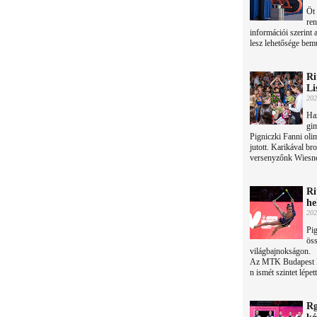
Öt 
re
információi szerint 
lesz lehetősége bemu
Ri
Li
202
Haz
gim
Pigniczki Fanni olim
jutott. Karikával br
versenyzőnk Wiesner
Ri
he
202
Pig
öss
világbajnokságon.
Az MTK Budapest kiv
n ismét szintet lépett
Rg