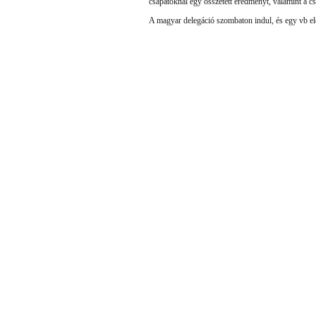
csapatoknál egy összetett eredményt, valamint a cs
A magyar delegáció szombaton indul, és egy vb elő