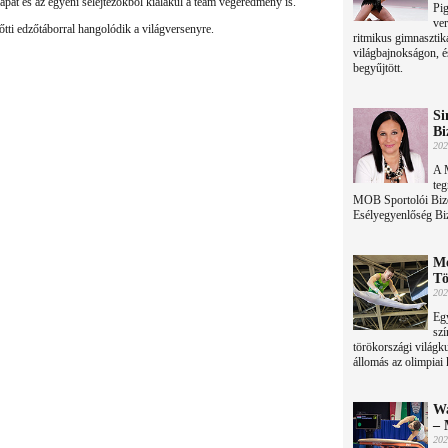
apat és az egyéni selejtezőkből kialakul a team végeredmény is.
Pig
ve
tti edzőtáborral hangolódik a világversenyre.
ritmikus gimnasztiká
világbajnokságon, é
begyűjtött.
Si
Bi
202
A 
teg
MOB Sportolói Bizott
Esélyegyenlőség Biz
Me
Tö
202
Egy
szí
törökországi világk
állomás az olimpiai 
Wa
– 
202