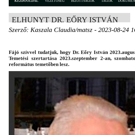
KEZDŐOLDAL
VEZETŐSÉG
BIZOTTSÁGOK
TAGOK
DOKUME
ELHUNYT DR. EŐRY ISTVÁN
Szerző: Kaszala Claudia/matsz - 2023-08-24 1
Fájó szívvel tudatjuk, hogy Dr. Eőry István 2023.augus
Temetési szertartása 2023.szeptember 2-an, szombat
református temetőben lesz.