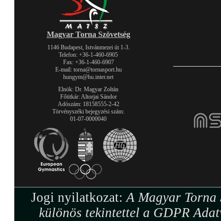
Magyar Torna Szövetség
1146 Budapest, Istvánmezei út 1-3.
Telefon: +36-1-460-6905
Fax: +36-1-460-6907
E-mail: torna@tornasport.hu
hungym@hu.inter.net
Elnök: Dr. Magyar Zoltán
Főtitkár: Altorjai Sándor
Adószám: 18158555-2-42
Törvényszéki bejegyzési szám:
01-07-0000040
Jogi nyilatkozat:
A Magyar Torna S
különös tekintettel a GDPR Adat