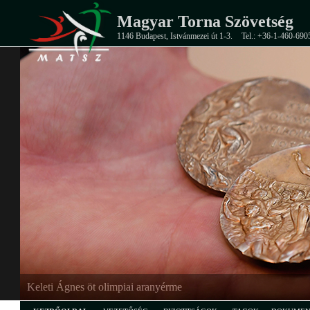
Magyar Torna Szövetség
1146 Budapest, Istvánmezei út 1-3.
Tel.: +36-1-460-690
Keleti Ágnes öt olimpiai aranyérme