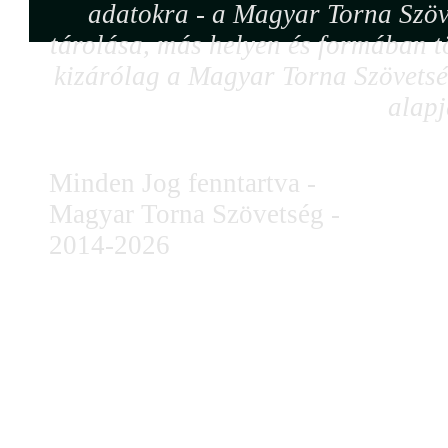
adatokra - a Magyar Torna Szöv
tárolása, más helyen és formában tö
kizárólag a Magyar Torna Szövetség
alapj
Minden Jog fenntartva -
Magyar Torna Szövetség -
2014-2026