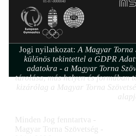
01-07-0000040
Jogi nyilatkozat:
A Magyar Torna S
különös tekintettel a GDPR Adat
adatokra - a Magyar Torna Szöv
tárolása, más helyen és formában tö
kizárólag a Magyar Torna Szövetség
alapj
Minden Jog fenntartva -
Magyar Torna Szövetség -