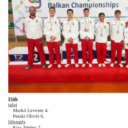
Fiúk
talaj
Markó Levente 4.
Pataki Olivér 6.
lólengés
Kiss Zétény 7.