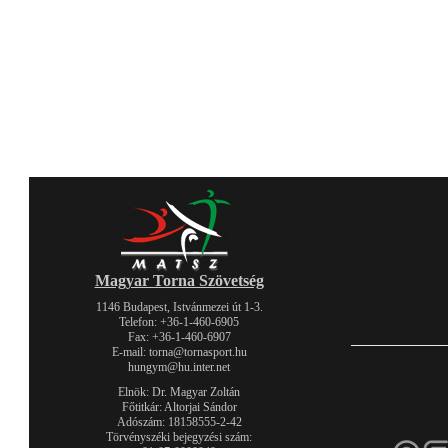
Magyar Torna Szövetség
1146 Budapest, Istvánmezei út 1-3.
Telefon: +36-1-460-6905
Fax: +36-1-460-6907
E-mail: torna@tornasport.hu
hungym@hu.inter.net
Elnök: Dr. Magyar Zoltán
Főtitkár: Altorjai Sándor
Adószám: 18158555-2-42
Törvényszéki bejegyzési szám: