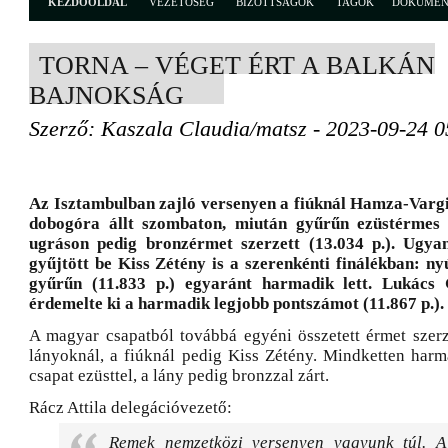
KEZDŐOLDAL
VEZETŐSÉG
BIZOTTSÁGOK
TAGOK
DOKUME
TORNA – VÉGET ÉRT A BALKÁN
BAJNOKSÁG
Szerző: Kaszala Claudia/matsz - 2023-09-24 0
Az Isztambulban zajló versenyen a fiúknál Hamza-Vargi
dobogóra állt szombaton, miután gyűrűn ezüstérmes l
ugráson pedig bronzérmet szerzett (13.034 p.). Ugya
gyűjtött be Kiss Zétény is a szerenkénti finálékban: nyú
gyűrűn (11.833 p.) egyaránt harmadik lett. Lukács 
érdemelte ki a harmadik legjobb pontszámot (11.867 p.).
A magyar csapatból továbbá egyéni összetett érmet szer
lányoknál, a fiúknál pedig Kiss Zétény. Mindketten harma
csapat ezüsttel, a lány pedig bronzzal zárt.
Rácz Attila delegációvezető:
Remek nemzetközi versenyen vagyunk túl. A 