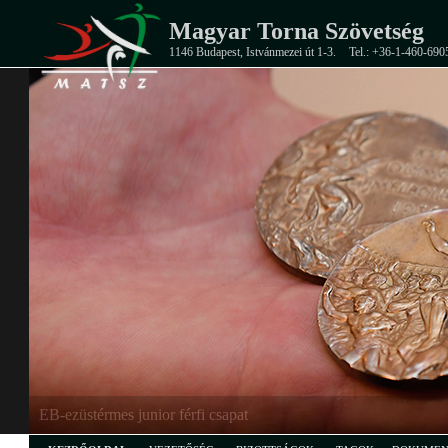
Magyar Torna Szövetség
1146 Budapest, Istvánmezei út 1-3.
Tel.: +36-1-460-690
EB-ezüstérmes junior férfi csapat