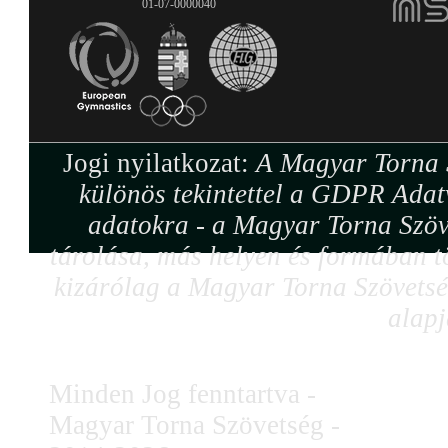
01-07-0000040
Jogi nyilatkozat:
A Magyar Torna S
különös tekintettel a GDPR Adat
adatokra - a Magyar Torna Szöv
tárolása, más helyen és formában tö
kizárólag a Magyar Torna Szövetség
alapj
Minden Jog fenntartva -
Magyar Torna Szövetség -