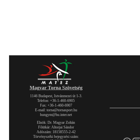
Magyar Torna Szövetség
1146 Budapest, Istvánmezei út 1-3.
Telefon: +36-1-460-6905
Fax: +36-1-460-6907
E-mail: torna@tornasport.hu
hungym@hu.inter.net
Elnök: Dr. Magyar Zoltán
Főtitkár: Altorjai Sándor
Adószám: 18158555-2-42
Törvényszéki bejegyzési szám: