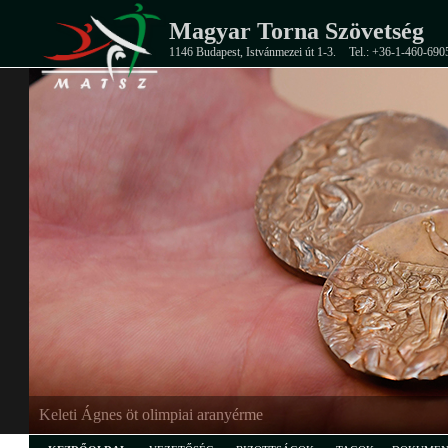
Magyar Torna Szövetség
1146 Budapest, Istvánmezei út 1-3.
Tel.: +36-1-460-690
Keleti Ágnes öt olimpiai aranyérme