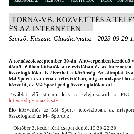
KEZDŐOLDAL
VEZETŐSÉG
BIZOTTSÁGOK
TAGOK
DOKUME
TORNA-VB: KÖZVETÍTÉS A TEL
ÉS AZ INTERNETEN
Szerző: Kaszala Claudia/matsz - 2023-09-29 1
A tornászok szeptember 30-án, Antwerpenben kezdődő 
döntői élőben láthatók a televízióban és az interneten
összefoglalókat is élvezhet a közönség. Az olimpiai kval
M4 Sport+ csatorna a televízióban, míg az m4sport.hu a
közvetít, az M4 Sport pedig összefoglalókat ad.
Továbbá élő stream lesz a selejtezőkről a FIG te
https://allgymnastics.tv
Élő közvetítés az M4 Sport+ televízióban, az m4spor
összefoglaló az M4 Sporton:
Október 3. kedd: férfi csapat döntő, 19:30-22:30,
kommentátor: Vásárhelyi Tamás, szakértő: Rácz Attila