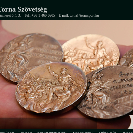
orna Szövetség
ánmezei út 1-3.
Tel.: +36-1-460-6905
E-mail: torna@tornasport.hu