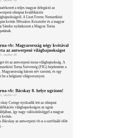
3. október 09.
aérkezett a teljes magyar delegáció az
werpeni olimpiai kvalifikációs
ágbajnokságról. A Liszt Ferenc Nemzetközi
piai kvótás Mészáros Krisztofer és a magyar
jai Sándor nyilatkozott a Magyar Torna
patának.
rna-vb: Magyarország négy kvótával
rta az antwerpeni világbajnokságot
3. október 08.
et ért az antwerpeni torna-világbajnokság. A
zetközi Torna Szövetség (FIG) bejelentette a
át. Magyarország három név szerinti, és egy
t be a belgiumi világversenyen.
rna-vb: Bácskay 8. helye ugráson!
3. október 07.
skay Csenge nyolcadik lett az olimpiai
lifikációs világbajnokságon az ugrás
áléjában, így nagy valószínűséggel a magyar
i kvótás.
ék Bácskay az antwerpeni vb-n a szerfinálé előtt
...