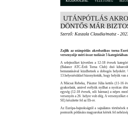
KEZDŐOLDAL
VEZETŐSÉG
BIZO
UTÁNPÓTLÁS AKROB
DÖNTŐS MÁR BIZTO
Szerző: Kaszala Claudia/matsz - 202
Zajlik az utánpótlás akrobatikus torna Eur
versenyzője méri össze tudását 5 kategóriában
A selejtezőket követően a 12-18 évesek kategó
(Balance ATC-Érdi Torna Club) duó kiharcolt
bemutatásával küzdhetnek a dobogós helyekért
13.helyezésükkel bizonyították, hogy helyük van
A Mácsai Rebeka, Pásztor Júlia kettős (11-16 éve
gyakorlatát, amivel esélyük nyílhat a nyolcas d
egység (12-18 évesek, női hármas) a népes mezőn
versenyén a 26. helyre volt elég. A versenyzőke
SE) készítette fel az Eb-re.
Az Európa-bajnokságtól a sajnálatos történések m
pontozók pótlására magyarokat kértek fel nehézség