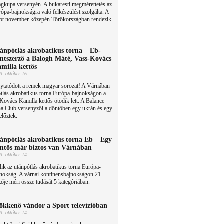
ágkupa versenyén. A bukaresti megmérettetés az
ópa-bajnokságra való felkészülést szolgálta. A
ot november közepén Törökországban rendezik
ánpótlás akrobatikus torna – Eb-
ntszerző a Balogh Máté, Vass-Kovács
milla kettős
3. október 16.
lytatódott a remek magyar sorozat! A Várnában
tlás akrobatikus torna Európa-bajnokságon a
ovács Kamilla kettős ötödik lett. A Balance
a Club versenyzői a döntőben egy ukrán és egy
előztek.
ánpótlás akrobatikus torna Eb – Egy
ntős már biztos van Várnában
3. október 14.
lik az utánpótlás akrobatikus torna Európa-
jnokság. A várnai kontinensbajnokságon 21
ője méri össze tudását 5 kategóriában.
ökkenő vándor a Sport televízióban
3. október 14.