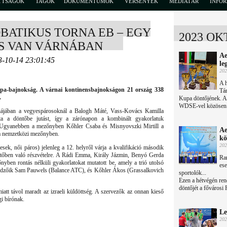
TTSÁGOK
TAGOK
DOKUMENTUMOK
VERSENYEK
MÉDIATÁR
INFO
ATIKUS TORNA EB – EGY
2023 OK
S VAN VÁRNÁBAN
Ae
3-10-14 23:01:45
le
202
A h
ópa-bajnokság. A várnai kontinensbajnokságon 21 ország 338
Tán
.
Kupa döntőjének. A
WDSE-vel közösen 
riájában a vegyespárosoknál a Balogh Máté, Vass-Kovács Kamilla
a a döntőbe jutást, így a zárónapon a kombinált gyakorlatuk
. Ugyanebben a mezőnyben Kőhler Csaba és Misnyovszki Mirtill a
Ae
 a nemzetközi mezőnyben.
kö
202
sek, női páros) jelenleg a 12. helyről várja a kvalifikáció második
öntőben való részvételre. A Rádi Emma, Király Jázmin, Benyó Gerda
Ran
yben rontás nélküli gyakorlatokat mutatott be, amely a trió utolsó
ese
t edzőik Sam Pauwels (Balance ATC), és Kőhler Ákos (Grassalkovich
sportolók...
Ezen a hétvégén re
döntőjét a fővárosi
iatt távol maradt az izraeli küldöttség. A szervezők az onnan kieső
i bírónak.
Le
202