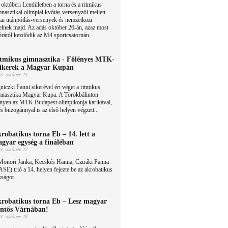
októberi Lendületben a torna és a ritmikus
nasztikai olimpiai kvótás versenyzői mellett
ai utánpótlás-versenyek és nemzetközi
pelnek majd. Az adás október 26-án, azaz most
órától kezdődik az M4 sportcsatornán.
tmikus gimnasztika - Fölényes MTK-
sikerek a Magyar Kupán
3. október 23.
niczki Fanni sikerével ért véget a ritmikus
mnasztika Magyar Kupa. A Törökbálinton
nyen az MTK Budapest olimpikonja karikával,
és buzogánnyal is az első helyen végzett...
robatikus torna Eb – 14. lett a
gyar egység a fináléban
3. október 22.
Monori Janka, Kecskés Hanna, Cziráki Panna
SE) trió a 14. helyen fejezte be az akrobatikus
ságot.
robatikus torna Eb – Lesz magyar
ntős Várnában!
3. október 20.