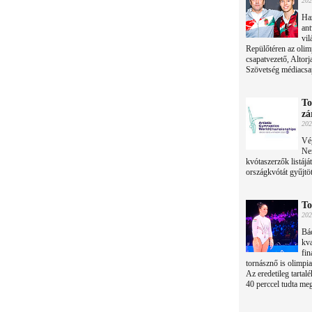
202
Haz
ant
vil
Repülőtéren az olim
csapatvezető, Altor
Szövetség médiacsa
To
zá
202
Vég
Nem
kvótaszerzők listáj
országkvótát gyűjtöt
To
202
Bác
kva
fin
tornásznő is olimpia
Az eredetileg tartal
40 perccel tudta meg