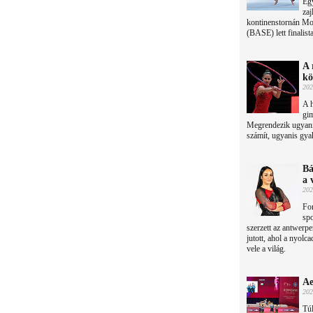
Eg
zaj
kontinenstornán Mo
(BASE) lett finalista
A 
kö
202
A h
gim
Megrendezik ugyani
számít, ugyanis gya
Bá
a 
202
Fo
spo
szerzett az antwerp
jutott, ahol a nyolc
vele a világ.
Ae
202
Túl