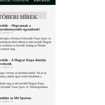
RMÁCIÓK, TUDNIVALÓK
KAPCSOLAT
SZAKÁGAK
TÓBERI HÍREK
robik – Megvannak a
geredményesebb egyesületek!
3. október 30.
étvégén a fővárosi Folyondár Vasas Sport- és
cközpont adott otthont az idei aerobik Magyar
z eseményt az Aerobik Szakág az Óbudai
rendezte meg.
robik – A Magyar Kupa döntője
vetkezik
3. október 27.
gos verseny az aerobikosoknál. Jön az az
mény, amiért egész évben küzdöttek a
ndezik meg az idei aerobik Magyar Kupa
 Folyondár Vasas Sport- és Táncközpontban.
ndület az M4 Sporton
3. október 25.