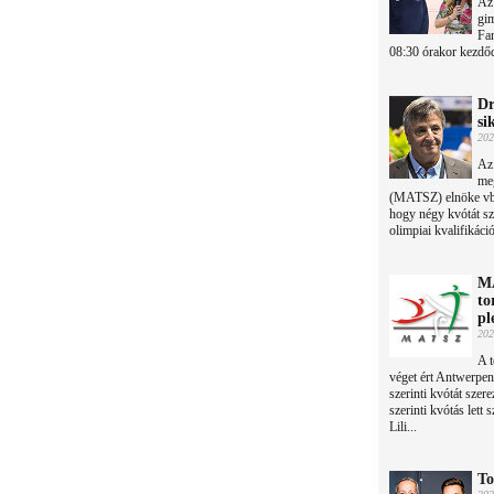
Az
gim
Fan
08:30 órakor kezdőd
Dr
si
202
Az 
me
(MATSZ) elnöke vb-é
hogy négy kvótát sz
olimpiai kvalifikáci
MA
to
pl
202
A t
véget ért Antwerpen
szerinti kvótát sze
szerinti kvótás lett 
Lili...
To