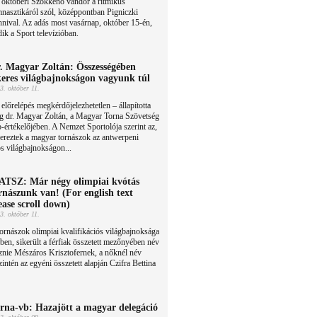
 októberi Szökkenő vándor a ritmikus
nasztikáról szól, középpontban Pigniczki
nival. Az adás most vasárnap, október 15-én,
ik a Sport televízióban.
. Magyar Zoltán: Összességében
keres világbajnokságon vagyunk túl
3. október 11.
előrelépés megkérdőjelezhetetlen – állapította
g dr. Magyar Zoltán, a Magyar Torna Szövetség
rtékelőjében. A Nemzet Sportolója szerint az,
ereztek a magyar tornászok az antwerpeni
ós világbajnokságon...
TSZ: Már négy olimpiai kvótás
rnászunk van! (For english text
ease scroll down)
3. október 11.
ornászok olimpiai kvalifikációs világbajnoksága
ben, sikerült a férfiak összetett mezőnyében név
reznie Mészáros Krisztofernek, a nőknél név
szintén az egyéni összetett alapján Czifra Bettina
rna-vb: Hazajött a magyar delegáció