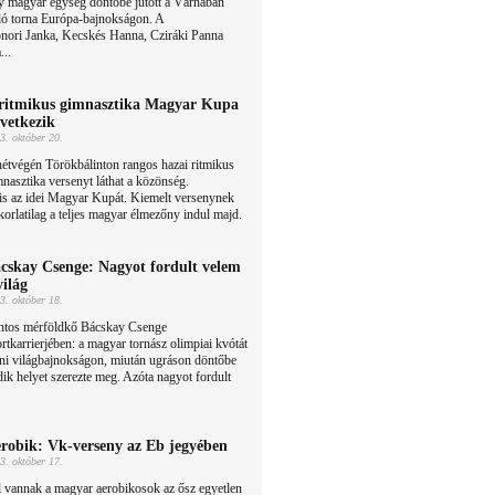
y magyar egység döntőbe jutott a Várnában
ló torna Európa-bajnokságon. A
nori Janka, Kecskés Hanna, Cziráki Panna
...
ritmikus gimnasztika Magyar Kupa
vetkezik
3. október 20.
étvégén Törökbálinton rangos hazai ritmikus
nasztika versenyt láthat a közönség.
s az idei Magyar Kupát. Kiemelt versenynek
korlatilag a teljes magyar élmezőny indul majd.
cskay Csenge: Nagyot fordult velem
világ
3. október 18.
ntos mérföldkő Bácskay Csenge
rtkarrierjében: a magyar tornász olimpiai kvótát
eni világbajnokságon, miután ugráson döntőbe
adik helyet szerezte meg. Azóta nagyot fordult
robik: Vk-verseny az Eb jegyében
3. október 17.
 vannak a magyar aerobikosok az ősz egyetlen