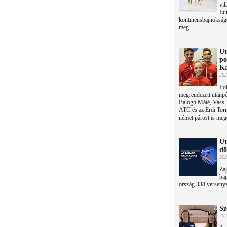
vil
Eur
kontinensbajnokság
meg.
Ut
po
Ka
202
Fo
megrendezett utánpó
Balogh Máté, Vass-K
ATC és az Érdi Torn
német párost is meg
Ut
dö
202
Zaj
ba
ország 338 versenyz
Sz
202