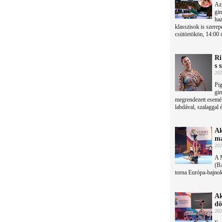
Az 
gim
haz
klasszisok is szere
csütörtökön, 14:00 
Ri
s 
202
Pig
gi
megrendezett esemé
labdával, szalaggal 
Ak
ma
202
A 
(BA
torna Európa-bajnok
Ak
dö
202