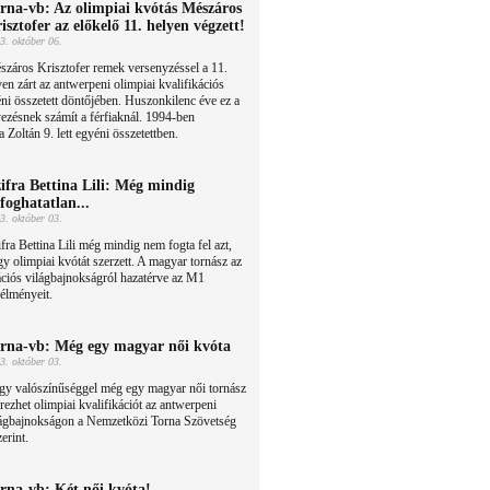
rna-vb: Az olimpiai kvótás Mészáros
isztofer az előkelő 11. helyen végzett!
3. október 06.
záros Krisztofer remek versenyzéssel a 11.
en zárt az antwerpeni olimpiai kvalifikációs
ni összetett döntőjében. Huszonkilenc éve ez a
ezésnek számít a férfiaknál. 1994-ben
Zoltán 9. lett egyéni összetettben.
ifra Bettina Lili: Még mindig
lfoghatatlan...
3. október 03.
fra Bettina Lili még mindig nem fogta fel azt,
y olimpiai kvótát szerzett. A magyar tornász az
ációs világbajnokságról hazatérve az M1
 élményeit.
rna-vb: Még egy magyar női kvóta
3. október 03.
gy valószínűséggel még egy magyar női tornász
rezhet olimpiai kvalifikációt az antwerpeni
lágbajnokságon a Nemzetközi Torna Szövetség
erint.
rna-vb: Két női kvóta!