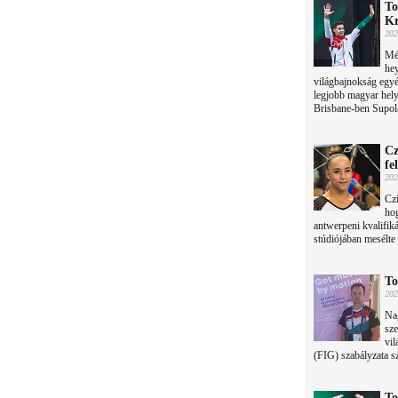
To
Kr
202
Més
hey
világbajnokság egyé
legjobb magyar hely
Brisbane-ben Supola 
Cz
fe
202
Czi
hog
antwerpeni kvalifik
stúdiójában mesélte
To
202
Na
sze
vi
(FIG) szabályzata sz
To