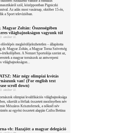
 októberi Szökkenő vándor a ritmikus
nasztikáról szól, középpontban Pigniczki
nival. Az adás most vasárnap, október 15-én,
ik a Sport televízióban.
. Magyar Zoltán: Összességében
keres világbajnokságon vagyunk túl
3. október 11.
előrelépés megkérdőjelezhetetlen – állapította
g dr. Magyar Zoltán, a Magyar Torna Szövetség
rtékelőjében. A Nemzet Sportolója szerint az,
ereztek a magyar tornászok az antwerpeni
ós világbajnokságon...
TSZ: Már négy olimpiai kvótás
rnászunk van! (For english text
ease scroll down)
3. október 11.
ornászok olimpiai kvalifikációs világbajnoksága
ben, sikerült a férfiak összetett mezőnyében név
reznie Mészáros Krisztofernek, a nőknél név
szintén az egyéni összetett alapján Czifra Bettina
rna-vb: Hazajött a magyar delegáció