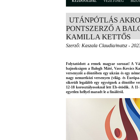
KEZDŐOLDAL
VEZETŐSÉG
BIZO
UTÁNPÓTLÁS AKROB
PONTSZERZŐ A BAL
KAMILLA KETTŐS
Szerző: Kaszala Claudia/matsz - 202
Folytatódott a remek magyar sorozat! A Vá
bajnokságon a Balogh Máté, Vass-Kovács Kami
versenyzői a döntőben egy ukrán és egy német
nagy nemzetközi versenyen (világ- és Európa
sikerült legalább egy egységnek a döntőbe v
12-18 korosztályosoknál lett Eb-ötödik. A 11
egyetlen hellyel maradt le a fináléról.