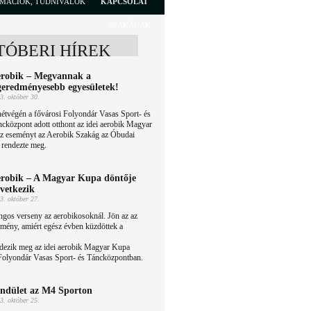
RMÁCIÓK, TUDNIVALÓK
KAPCSOLAT
SZAKÁGAK
TÓBERI HÍREK
robik – Megvannak a
geredményesebb egyesületek!
3. október 30.
étvégén a fővárosi Folyondár Vasas Sport- és
cközpont adott otthont az idei aerobik Magyar
z eseményt az Aerobik Szakág az Óbudai
rendezte meg.
robik – A Magyar Kupa döntője
vetkezik
3. október 27.
gos verseny az aerobikosoknál. Jön az az
mény, amiért egész évben küzdöttek a
ndezik meg az idei aerobik Magyar Kupa
 Folyondár Vasas Sport- és Táncközpontban.
ndület az M4 Sporton
3. október 25.