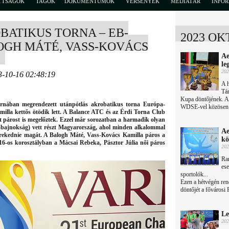
TTSÁGOK
TAGOK
DOKUMENTUMOK
VERSENYEK
MÉDIATÁR
INFO
ATIKUS TORNA – EB-
2023 OK
OGH MÁTÉ, VASS-KOVÁCS
Ae
le
202
3-10-16 02:48:19
A h
Tán
Kupa döntőjének. A
rnában megrendezett utánpótlás akrobatikus torna Európa-
WDSE-vel közösen 
lla kettős ötödik lett. A Balance ATC és az Érdi Torna Club
 párost is megelőztek. Ezzel már sorozatban a harmadik olyan
-bajnokság) vett részt Magyarország, ahol minden alkalommal
Ae
erekednie magát. A Balogh Máté, Vass-Kovács Kamilla páros a
kö
-16-os korosztályban a Mácsai Rebeka, Pásztor Júlia női páros
202
Ran
ese
sportolók...
Ezen a hétvégén re
döntőjét a fővárosi
Le
202