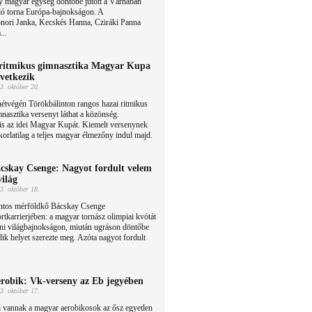
y magyar egység döntőbe jutott a Várnában
ló torna Európa-bajnokságon. A
nori Janka, Kecskés Hanna, Cziráki Panna
...
ritmikus gimnasztika Magyar Kupa
vetkezik
3. október 20.
étvégén Törökbálinton rangos hazai ritmikus
nasztika versenyt láthat a közönség.
s az idei Magyar Kupát. Kiemelt versenynek
korlatilag a teljes magyar élmezőny indul majd.
cskay Csenge: Nagyot fordult velem
világ
3. október 18.
ntos mérföldkő Bácskay Csenge
rtkarrierjében: a magyar tornász olimpiai kvótát
eni világbajnokságon, miután ugráson döntőbe
adik helyet szerezte meg. Azóta nagyot fordult
robik: Vk-verseny az Eb jegyében
3. október 17.
 vannak a magyar aerobikosok az ősz egyetlen