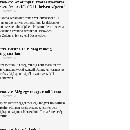
rna-vb: Az olimpiai kvótás Mészáros
isztofer az előkelő 11. helyen végzett!
3. október 06.
záros Krisztofer remek versenyzéssel a 11.
en zárt az antwerpeni olimpiai kvalifikációs
ni összetett döntőjében. Huszonkilenc éve ez a
ezésnek számít a férfiaknál. 1994-ben
Zoltán 9. lett egyéni összetettben.
ifra Bettina Lili: Még mindig
lfoghatatlan...
3. október 03.
fra Bettina Lili még mindig nem fogta fel azt,
y olimpiai kvótát szerzett. A magyar tornász az
ációs világbajnokságról hazatérve az M1
 élményeit.
rna-vb: Még egy magyar női kvóta
3. október 03.
gy valószínűséggel még egy magyar női tornász
rezhet olimpiai kvalifikációt az antwerpeni
lágbajnokságon a Nemzetközi Torna Szövetség
erint.
rna-vb: Két női kvóta!