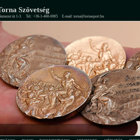
orna Szövetség
ánmezei út 1-3.
Tel.: +36-1-460-6905
E-mail: torna@tornasport.hu