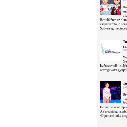
202
Haz
ant
vil
Repülőtéren az olim
csapatvezető, Altor
Szövetség médiacsa
To
zá
202
Vég
Nem
kvótaszerzők listáj
országkvótát gyűjtöt
To
202
Bác
kva
fin
tornásznő is olimpia
Az eredetileg tartal
40 perccel tudta meg