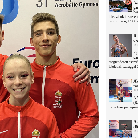
Az 
gim
haz
klasszisok is szere
csütörtökön, 14:00 
Ri
s 
202
Pig
gi
megrendezett esemé
labdával, szalaggal 
Ak
ma
202
A 
(BA
torna Európa-bajnok
Ak
dö
202