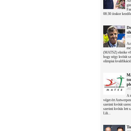
Az
gim
Fan
08:30 órakor kezdőd
Dr
si
202
Az 
me
(MATSZ) elnöke vb-é
hogy négy kvótát sz
olimpiai kvalifikáci
MA
to
pl
202
A t
véget ért Antwerpen
szerinti kvótát sze
szerinti kvótás lett 
Lili...
To