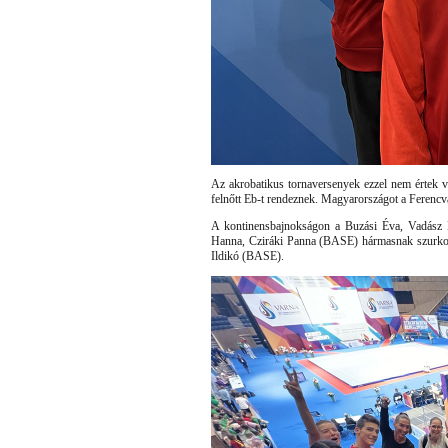
Az akrobatikus tornaversenyek ezzel nem értek vég
felnőtt Eb-t rendeznek. Magyarországot a Ferencv
A kontinensbajnokságon a Buzási Éva, Vadász 
Hanna, Cziráki Panna (BASE) hármasnak szurkolh
Ildikó (BASE).