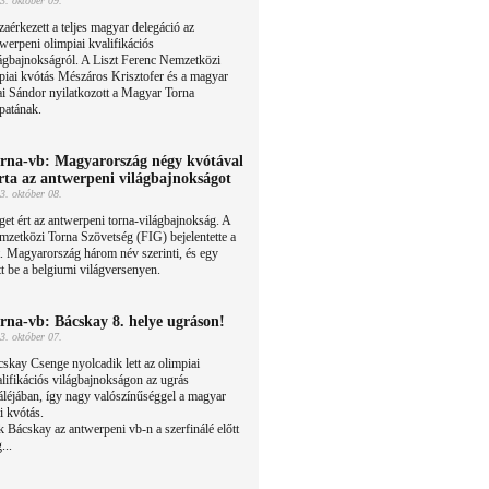
3. október 09.
aérkezett a teljes magyar delegáció az
werpeni olimpiai kvalifikációs
ágbajnokságról. A Liszt Ferenc Nemzetközi
piai kvótás Mészáros Krisztofer és a magyar
jai Sándor nyilatkozott a Magyar Torna
patának.
rna-vb: Magyarország négy kvótával
rta az antwerpeni világbajnokságot
3. október 08.
et ért az antwerpeni torna-világbajnokság. A
zetközi Torna Szövetség (FIG) bejelentette a
át. Magyarország három név szerinti, és egy
t be a belgiumi világversenyen.
rna-vb: Bácskay 8. helye ugráson!
3. október 07.
skay Csenge nyolcadik lett az olimpiai
lifikációs világbajnokságon az ugrás
áléjában, így nagy valószínűséggel a magyar
i kvótás.
ék Bácskay az antwerpeni vb-n a szerfinálé előtt
...