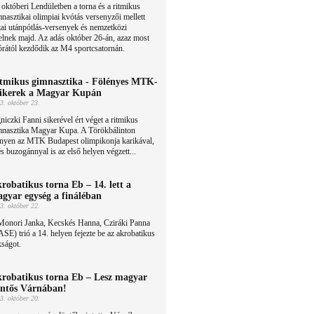
októberi Lendületben a torna és a ritmikus
nasztikai olimpiai kvótás versenyzői mellett
ai utánpótlás-versenyek és nemzetközi
pelnek majd. Az adás október 26-án, azaz most
órától kezdődik az M4 sportcsatornán.
tmikus gimnasztika - Fölényes MTK-
sikerek a Magyar Kupán
3. október 23.
niczki Fanni sikerével ért véget a ritmikus
mnasztika Magyar Kupa. A Törökbálinton
nyen az MTK Budapest olimpikonja karikával,
és buzogánnyal is az első helyen végzett...
robatikus torna Eb – 14. lett a
gyar egység a fináléban
3. október 22.
Monori Janka, Kecskés Hanna, Cziráki Panna
SE) trió a 14. helyen fejezte be az akrobatikus
ságot.
robatikus torna Eb – Lesz magyar
ntős Várnában!
3. október 20.