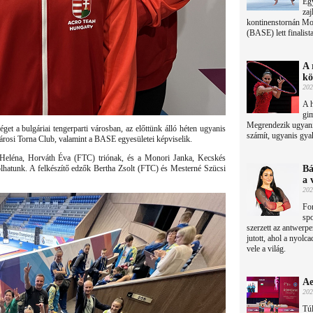
Eg
zaj
kontinenstornán Mo
(BASE) lett finalista
A 
kö
202
A h
gim
Megrendezik ugyani
et a bulgáriai tengerparti városban, az előttünk álló héten ugyanis
számít, ugyanis gya
árosi Torna Club, valamint a BASE egyesületei képviselik.
Heléna, Horváth Éva (FTC) triónak, és a Monori Janka, Kecskés
atunk. A felkészítő edzők Bertha Zsolt (FTC) és Mesterné Szücsi
Bá
a 
202
Fo
spo
szerzett az antwerp
jutott, ahol a nyolc
vele a világ.
Ae
202
Túl