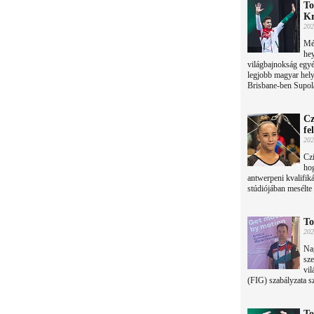
To
Kr
202
Més
hey
világbajnokság egyé
legjobb magyar hely
Brisbane-ben Supola 
Cz
fe
202
Czi
hog
antwerpeni kvalifik
stúdiójában mesélte
To
202
Na
sze
vi
(FIG) szabályzata sz
To