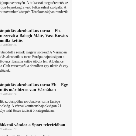
ágkupa versenyén. A bukaresti megmérettetés az
ópa-bajnokságra való felkészülést szolgálta. A
ot november közepén Törökországban rendezik
ánpótlás akrobatikus torna – Eb-
ntszerző a Balogh Máté, Vass-Kovács
milla kettős
3. október 16.
lytatódott a remek magyar sorozat! A Várnában
tlás akrobatikus torna Európa-bajnokságon a
ovács Kamilla kettős ötödik lett. A Balance
a Club versenyzői a döntőben egy ukrán és egy
előztek.
ánpótlás akrobatikus torna Eb – Egy
ntős már biztos van Várnában
3. október 14.
lik az utánpótlás akrobatikus torna Európa-
jnokság. A várnai kontinensbajnokságon 21
ője méri össze tudását 5 kategóriában.
ökkenő vándor a Sport televízióban
3. október 14.