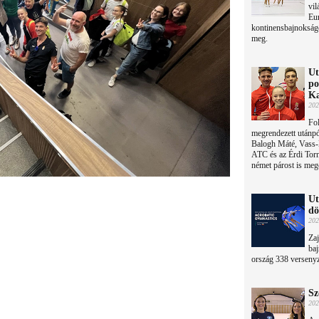
vil
Eur
kontinensbajnokság
meg.
Ut
po
Ka
202
Fo
megrendezett utánpó
Balogh Máté, Vass-K
ATC és az Érdi Torn
német párost is meg
Ut
dö
202
Zaj
ba
ország 338 versenyz
Sz
202