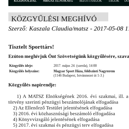
KEZDŐOLDAL
MRGSZ ELNÖKSÉG
BIZOTTSÁGOK
TAGOK
D
KÖZGYŰLÉSI MEGHÍVÓ
Szerző: Kaszala Claudia/matsz - 2017-05-08 1
Tisztelt Sporttárs!
Ezúton meghívjuk Önt Szövetségünk közgyűlésére,
szava
Közgyűlés ideje:
2017. május 24. (szerda), 14:00
Közgyűlés helyszíne:
Magyar Sport Háza, földszinti Nagyterem
(1146 Budapest, Istvánmezei út 1-3.)
Közgyűlés napirendje:
1) A MATSZ Elnökségének 2016. évi szakmai, ill. a 
törvény szerinti pénzügyi beszámolójának elfogadása
2) Az Ellenőrző Testület jelentésének elfogadása
3) 2016. évi közhasznúsági beszámoló elfogadása
4) Könyvvizsgáló jelentésének elfogadása
5) 2017. évi szakmai és pénzügyi terv elfogadása