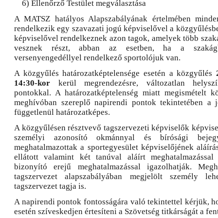
6) Ellenőrző Testület megválasztása
A MATSZ hatályos Alapszabályának értelmében minden
rendelkezik egy szavazati jogú képviselővel a közgyűlésb
képviselővel rendelkeznek azon tagok, amelyek több sza
vesznek részt, abban az esetben, ha a szakág
versenyengedéllyel rendelkező sportolójuk van.
A közgyűlés határozatképtelensége esetén a közgyűlés
14:30-kor
kerül megrendezésre, változatlan helysz
pontokkal. A határozatképtelenség miatt megismételt k
meghívóban szereplő napirendi pontok tekintetében a j
függetlenül határozatképes.
A közgyűlésen résztvevő tagszervezeti képviselők képvise
személyi azonosító okmánnyal és bírósági bejeg
meghatalmazottak a sportegyesület képviselőjének aláírás
ellátott valamint két tanúval aláírt meghatalmazással
bizonyító erejű meghatalmazással igazolhatják. Meg
tagszervezet alapszabályában megjelölt személy le
tagszervezet tagja is.
A napirendi pontok fontosságára való tekintettel kérjük, 
esetén szíveskedjen értesíteni a Szövetség titkárságát a fen