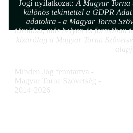
Jogi nyilatkozat:
A Magyar Torna S
különös tekintettel a GDPR Adat
adatokra - a Magyar Torna Szöv
tárolása, más helyen és formában tö
kizárólag a Magyar Torna Szövetség
alapj
Minden Jog fenntartva -
Magyar Torna Szövetség -
2014-2026