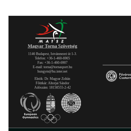
Magyar Torna Szövetség
1146 Budapest, Istvánmezei út 1-3.
Telefon: +36-1-460-6905
Fax: +36-1-460-6907
E-mail: torna@tornasport.hu
hungym@hu.inter.net
Elnök: Dr. Magyar Zoltán
Főtitkár: Altorjai Sándor
Adószám: 18158555-2-42