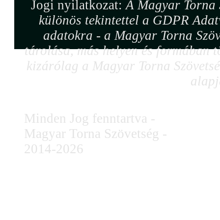
Jogi nyilatkozat:
A Magyar Torna S
különös tekintettel a GDPR Adat
adatokra - a Magyar Torna Szöv
tárolása, más helyen és formában tö
kizárólag a Magyar Torna Szövetség
alapj
Minden Jog fenntartva -
Magyar Torna Szövetség -
2014-2026