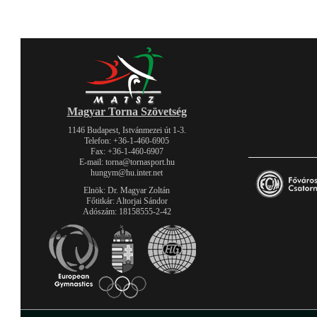
Magyar Torna Szövetség
1146 Budapest, Istvánmezei út 1-3.
Telefon: +36-1-460-6905
Fax: +36-1-460-6907
E-mail: torna@tornasport.hu
hungym@hu.inter.net
Elnök: Dr. Magyar Zoltán
Főtitkár: Altorjai Sándor
Adószám: 18158555-2-42