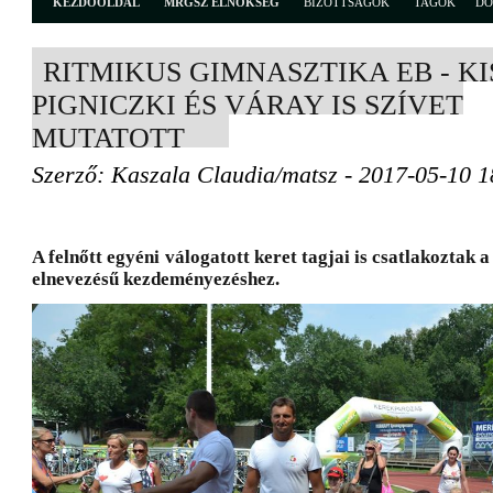
KEZDŐOLDAL
MRGSZ ELNÖKSÉG
BIZOTTSÁGOK
TAGOK
D
RITMIKUS GIMNASZTIKA EB - KI
PIGNICZKI ÉS VÁRAY IS SZÍVET
MUTATOTT
Szerző: Kaszala Claudia/matsz - 2017-05-10 1
A felnőtt egyéni válogatott keret tagjai is csatlakoztak 
elnevezésű kezdeményezéshez.