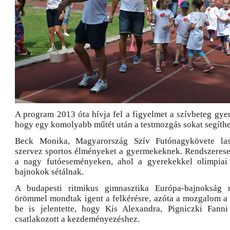
A program 2013 óta hívja fel a figyelmet a szívbeteg gyere
hogy egy komolyabb műtét után a testmozgás sokat segíthe
Beck Monika, Magyarország Szív Futónagykövete la
szervez sportos élményeket a gyermekeknek. Rendszerese
a nagy futóeseményeken, ahol a gyerekekkel olimpiai 
bajnokok sétálnak.
A budapesti ritmikus gimnasztika Európa-bajnokság 
örömmel mondtak igent a felkérésre, azóta a mozgalom a 
be is jelentette, hogy Kis Alexandra, Pigniczki Fann
csatlakozott a kezdeményezéshez.