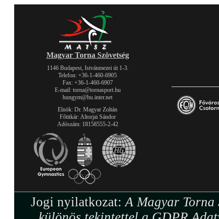
Magyar Torna Szövetség
1146 Budapest, Istvánmezei út 1-3.
Telefon: +36-1-460-6905
Fax: +36-1-460-6907
E-mail: torna@tornasport.hu
hungym@hu.inter.net
Elnök: Dr. Magyar Zoltán
Főtitkár: Altorjai Sándor
Adószám: 18158555-2-42
Jogi nyilatkozat:
A Magyar Torna S
különös tekintettel a GDPR Adat