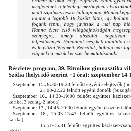
örömre ad okot, hogy Pigniczki Fanni gyakorl
megfelelnek a jelenlegi mezőnyben elvártakna
miatt izgalmas lesz a holnapi nap. Mindenképp
Fannit a legjobb 18 között látni, igy holnap
fogunk tenni, hogy javítsuk a mai nap hib
Hanna élete első világbajnokságán megszep
szőnyegre, amely abszolút negatívan b
teljesítményét. Hannának meg kell tanulnia öss
és legyőzni félelmeit. Reméljük, holnap már ta
vág neki a másik két szer bemutatásának!
Részletes program, 39. Ritmikus gimnasztika vi
Szófia (helyi idő szerint +1 óra); szeptember 14-
Szeptember 15., 9:30-19:20 felnőtt egyéni selejtezők (b
21:00-22.22 felnőtt egyéni döntők (buzogá
Szeptember 16., 14:30-19:00 felnőtt együttes kéziszer-
karika, 3 szalag-2 labda)
Szeptember 17., 14:45-19:30 felnőtt egyéni összetett dö
Szeptember 18., 15:03-15:43 felnőtt együttes kézisz
karika)
15:51-16:31 felnőtt együttes kéziszer-csap