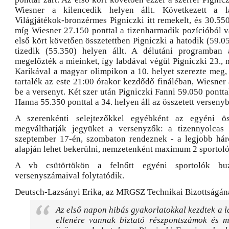
Wiesner a kilencedik helyen állt. Következett a l
Világjátékok-bronzérmes Pigniczki itt remekelt, és 30.55
míg Wiesner 27.150 ponttal a tizenharmadik pozícióból vá
első kört követően összetettben Pigniczki a hatodik (59.0
tizedik (55.350) helyen állt. A délutáni programban
megelőzték a mieinket, így labdával végül Pigniczki 23., m
Karikával a magyar olimpikon a 10. helyet szerezte meg
tartalék az este 21:00 órakor kezdődő fináléban, Wiesner 
be a versenyt. Két szer után Pigniczki Fanni 59.050 pontta
Hanna 55.350 ponttal a 34. helyen áll az összetett verseny
A szerenkénti selejtezőkkel egyébként az egyéni ös
megválthatják jegyüket a versenyzők: a tizennyolcas 
szeptember 17-én, szombaton rendeznek - a legjobb há
alapján lehet bekerülni, nemzetenként maximum 2 sportoló
A vb csütörtökön a felnőtt egyéni sportolók bu
versenyszámaival folytatódik.
Deutsch-Lazsányi Erika, az MRGSZ Technikai Bizottságán
Az első napon hibás gyakorlatokkal kezdtek a 
ellenére vannak biztató részpontszámok és 