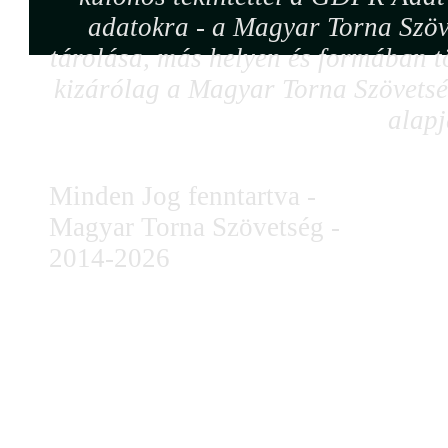
adatokra - a Magyar Torna Szöv
tárolása, más helyen és formában tö
kizárólag a Magyar Torna Szövetség
alapj
Minden Jog fenntartva -
Magyar Torna Szövetség -
2014-2026