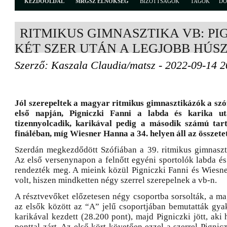
KEZDŐOLDAL
MRGSZ ELNÖKSÉG
BIZOTTSÁGOK
TAGOK
D
RITMIKUS GIMNASZTIKA VB: PI
KÉT SZER UTÁN A LEGJOBB HÚS
Szerző: Kaszala Claudia/matsz - 2022-09-14 2
Jól szerepeltek a magyar ritmikus gimnasztikázók a szó
első napján, Pigniczki Fanni a labda és karika ut
tizennyolcadik, karikával pedig a második számú tart
fináléban, míg Wiesner Hanna a 34. helyen áll az összete
Szerdán megkezdődött Szófiában a 39. ritmikus gimnaszt
Az első versenynapon a felnőtt egyéni sportolók labda és 
rendezték meg. A mieink közül Pigniczki Fanni és Wiesne
volt, hiszen mindketten négy szerrel szerepelnek a vb-n.
A résztvevőket előzetesen négy csoportba sorsolták, a ma
az elsők között az “A” jelű csoportjában bemutatták gyak
karikával kezdett (28.200 pont), majd Pigniczki jött, aki 
ponttal zárt. Az első kört követően ezzel a szerrel Pignic