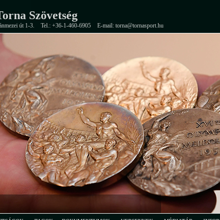
orna Szövetség
ánmezei út 1-3.
Tel.: +36-1-460-6905
E-mail: torna@tornasport.hu