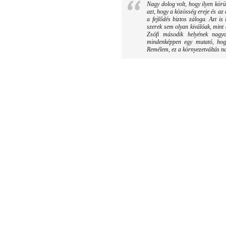
Nagy dolog volt, hogy ilyen körü
azt, hogy a közösség ereje és az
a fejlődés biztos záloga. Azt i
szerek sem olyan kiválóak, mint 
Zsófi második helyének nagyo
mindenképpen egy mutató, hogy
Remélem, ez a környezetváltás na