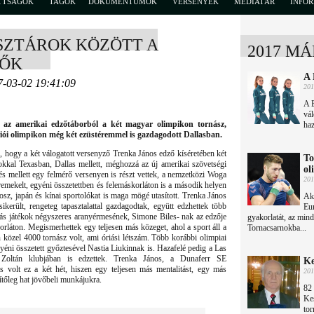
TTSÁGOK
TAGOK
DOKUMENTUMOK
VERSENYEK
MÉDIATÁR
INFO
SZTÁROK KÖZÖTT A
2017 MÁ
NŐK
A 
7-03-02 19:41:09
201
A B
vál
a az amerikai edzőtáborból a két magyar olimpikon tornász,
haz
riói olimpikon még két ezüstéremmel is gazdagodott Dallasban.
 hogy a két válogatott versenyző Trenka János edző kíséretében két
To
zokkal Texasban, Dallas mellett, méghozzá az új amerikai szövetségi
ol
és mellett egy felmérő versenyen is részt vettek, a nemzetközi Woga
201
emekelt, egyéni összetettben és felemáskorláton is a második helyen
rosz, japán és kínai sportolókat is maga mögé utasított. Trenka János
Aki
került, rengeteg tapasztalattal gazdagodtak, együtt edzhettek több
Eur
arikás játékok négyszeres aranyérmesének, Simone Biles- nak az edzője
gyakorlatát, az min
korláton. Megismerhettek egy teljesen más közeget, ahol a sport áll a
Tornacsarnokba...
 közel 4000 tornász volt, ami óriási létszám. Több korábbi olimpiai
gyéni összetett győztesével Nastia Liukinnak is. Hazafelé pedig a Las
Zoltán klubjában is edzettek. Trenka János, a Dunaferr SE
Ke
s volt ez a két hét, hiszen egy teljesen más mentalitást, egy más
201
ítőleg hat jövőbeli munkájukra.
82 
Ke
tor