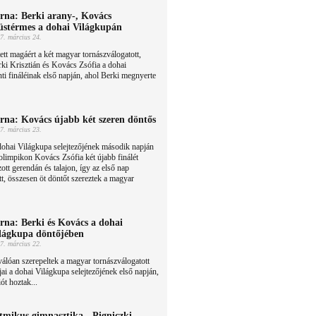
rna: Berki arany-, Kovács
üstérmes a dohai Világkupán
7. március 24.
ett magáért a két magyar tornászválogatott,
ki Krisztián és Kovács Zsófia a dohai
ti fináléinak első napján, ahol Berki megnyerte
rna: Kovács újabb két szeren döntős
7. március 23.
ohai Világkupa selejtezőjének második napján
olimpikon Kovács Zsófia két újabb finálét
ott gerendán és talajon, így az első nap
t, összesen öt döntőt szereztek a magyar
rna: Berki és Kovács a dohai
lágkupa döntőjében
7. március 22.
álóan szerepeltek a magyar tornászválogatott
jai a dohai Világkupa selejtezőjének első napján,
ót hoztak...
tmikus gimnasztika - Pigniczki