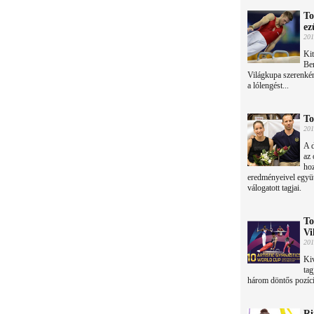
To
ez
201
Kit
Ber
Világkupa szerenkén
a lólengést...
To
201
A d
az 
hoz
eredményeivel együt
válogatott tagjai.
To
Vi
201
Kiv
tag
három döntős pozíci
Ri