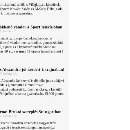
ornászoknál a nők is Világkupára készülnek,
hozzá Kovács Zsófia és Al-Salty Dália, akik
Vk-n lépnek a szerekhez.
ökkenő vándor a Sport televízióban
7. március 18.
májusi rg Európa-bajnokság kapcsán a
ökkenő vándor most a ritmikus gimnasztikáról
l, a pécsi és a kaposvári vidéki bázisokat
us 19-én, vasárnap 11 órakor látható a Sport 1
s Alexandra jól kezdett Ukrajnában!
7. március 17.
 Alexandra két szerrel is döntőbe jutott a kijevi
mikus gimnasztika Grand Prix-n.
májusi budapesti Európa-bajnokságra készülő
rajnában a karika gyakorlatára 15.600 pontot
rna: Biztató szereplés Stuttgartban
7. március 17.
gyensúlyozottan szerepelt a magyar férfi
ogatott a tornászok stuttgarti nemzetközi