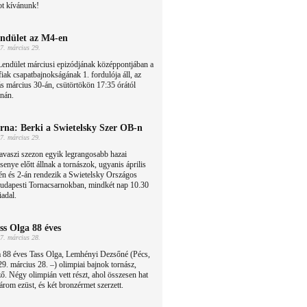
ot kívánunk!
ndület az M4-en
7. március 29.
endület márciusi epizódjának középpontjában a
fiak csapatbajnokságának 1. fordulója áll, az
s március 30-án, csütörtökön 17:35 órától
rnán.
rna: Berki a Swietelsky Szer OB-n
7. március 29.
avaszi szezon egyik legrangosabb hazai
senye előtt állnak a tornászok, ugyanis április
én és 2-án rendezik a Swietelsky Országos
budapesti Tornacsarnokban, mindkét nap 10.30
iadal.
ss Olga 88 éves
7. március 28.
 88 éves Tass Olga, Lemhényi Dezsőné (Pécs,
9. március 28. –) olimpiai bajnok tornász,
ő. Négy olimpián vett részt, ahol összesen hat
árom ezüst, és két bronzérmet szerzett.