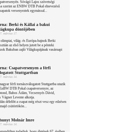
patversenyén. Sóvágó Lajos szövetségi
tása szerint az ENBW DTB Pokal elnevezésű
csapatok versenyeztek egymással...
rna: Berki és Kállai a bakui
lágkupa döntőjében
7. március 17.
olimpiai, világ- és Európa-bajnok Berki
sztián az első helyen jutott be a pénteki
ászok Bakuban zajló Világkupájának vasárnapi
rna: Csapatversenyen a férfi
logatott Stuttgartban
7. március 14.
agyar férfi tornászválogatott Stuttgartba utazik
 EnBW DTB Pokal csapatversenyre, az
otond, Babos Ádám, Vecsernyés Dávid,
 Vágner Levente alkotja.
dán délelőtt a csapat még részt vesz egy edzésen
majd csütörtökön...
hunyt Molnár Imre
7. március 14.
grendülten tudadjuk, hogy életének 67. évében