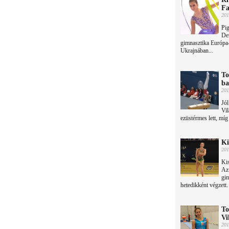
Fa
201
Pig
Der
gimnasztika Európa
Ukrajnában...
To
ba
201
Jól
Vil
ezüstérmes lett, míg
Ki
201
Kis
Az
gim
hetedikként végzett.
To
Vi
201