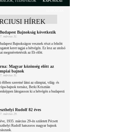
RMÁCIÓK, TUDNIVALÓK
KAPCSOLAT
SZAKÁGAK
RCIUSI HÍREK
Budapest Bajnokság következik
7. március 31.
udapest Bajnokságon vesznek részt a felnőtt
ogatott keret tagjai a hétvégén. Ez lesz az utolsó
ai megmérettetésük az Eb előtt.
rna: Magyar közönség előtt az
impiai bajnok
7. március 31.
 élőben szeretné látni az olimpiai, világ- és
ópa-bajnok tornász, Berki Krisztián
denképpen látogasson ki a hétvégén a budapesti
szthelyi Rudolf 82 éves
7. március 29.
éve, 1935. március 29-én született Pécsett
szthelyi Rudolf hatszoros magyar bajnok
nászunk.