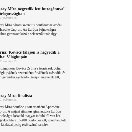
ray Míra negyedik lett buzogánnyal
rögországban
7. március 26.
ay Míra három szerrel is döntőzött az athéni
hrodite Cup-on. Az Európa-bajnokságra
ikus gimnasztikázó a selejtezők után úgy
rna: Kovács talajon is negyedik a
hai Világkupán
7. március 25.
 olimpikon Kovács Zsófia a tornászok dohai
ágkupájának szerenkénti fináléinak második, és
 gerendán nyolcadik, talajon negyedik lett,
ray Míra finalista
7. március 25.
ay Míra döntőbe jutott az athéni Aphrodite
-on. A májusi ritmikus gimnasztika Európa-
nokságra készülő magyar induló túl van két
 gyakorlatára 15.400 pontot kapott, ezzel bejutott
, labdával pedig első számú tartalék.