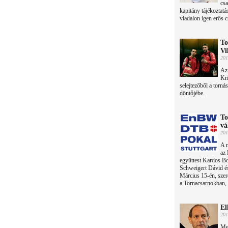
csa
kapitány tájékozta
viadalon igen erős 
To
Vi
201
Az 
Kri
selejtezőből a torn
döntőjébe.
To
vá
201
A m
az
együttest Kardos B
Schweigert Dávid és
Március 15-én, szer
a Tornacsarnokban, 
El
201
Me