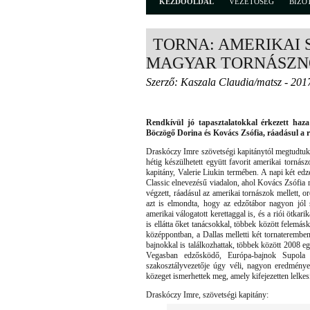
KEZDŐOLDAL
VEZETŐSÉG
BIZO
TORNA: AMERIKAI 
MAGYAR TORNÁSZ
Szerző: Kaszala Claudia/matsz - 201
Rendkívül jó tapasztalatokkal érkezett haz
Böczögő Dorina és Kovács Zsófia, ráadásul a 
Draskóczy Imre szövetségi kapitánytól megtudtuk,
hétig készülhetett együtt favorit amerikai tornás
kapitány, Valerie Liukin termében. A napi két edz
Classic elnevezésű viadalon, ahol Kovács Zsófia r
végzett, ráadásul az amerikai tornászok mellett, o
azt is elmondta, hogy az edzőtábor nagyon jól si
amerikai válogatott kerettaggal is, és a riói ötk
is ellátta őket tanácsokkal, többek között felemás
középpontban, a Dallas melletti két tornateremben
bajnokkal is találkozhattak, többek között 2008 e
Vegasban edzősködő, Európa-bajnok Supola 
szakosztályvezetője úgy véli, nagyon eredménye
közeget ismerhettek meg, amely kifejezetten lelkes
Draskóczy Imre, szövetségi kapitány: