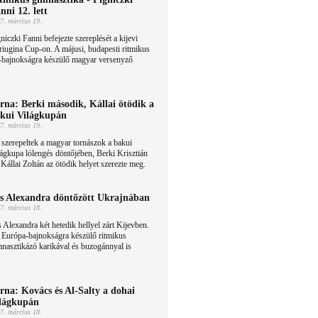
nni 12. lett
7. március 19.
niczki Fanni befejezte szereplését a kijevi
iugina Cup-on. A májusi, budapesti ritmikus
-bajnokságra készülő magyar versenyző
rna: Berki második, Kállai ötödik a
kui Világkupán
7. március 19.
 szerepeltek a magyar tornászok a bakui
ágkupa lólengés döntőjében, Berki Krisztián
 Kállai Zoltán az ötödik helyet szerezte meg.
s Alexandra döntőzött Ukrajnában
7. március 18.
 Alexandra két hetedik hellyel zárt Kijevben.
 Európa-bajnokságra készülő ritmikus
nasztikázó karikával és buzogánnyal is
rna: Kovács és Al-Salty a dohai
lágkupán
7. március 18.