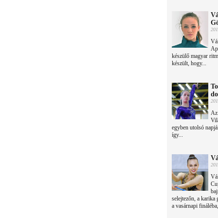
Vá
Gö
201
Vár
Ap
készülő magyar ritm
készült, hogy...
To
do
201
Az
Vil
egyben utolsó napján
így...
Vá
201
Vár
Cup
baj
selejtezőn, a karika
a vasárnapi fináléba