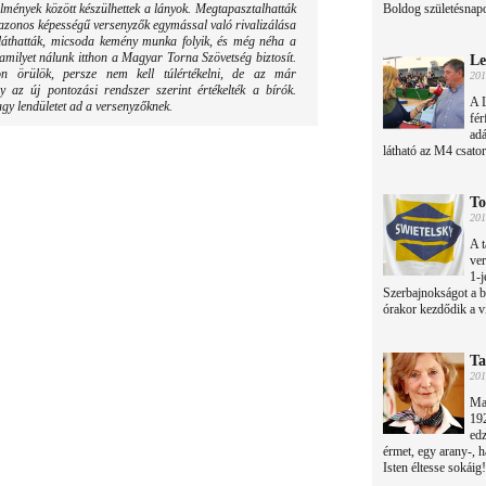
lmények között készülhettek a lányok. Megtapasztalhatták
Boldog születésnap
 azonos képességű versenyzők egymással való rivalizálása
s láthatták, micsoda kemény munka folyik, és még néha a
amilyet nálunk itthon a Magyar Torna Szövetség biztosít.
Le
n örülök, persze nem kell túlértékelni, de az már
201
 az új pontozási rendszer szerint értékelték a bírók.
A L
gy lendületet ad a versenyzőknek.
fér
adá
látható az M4 csato
To
201
A t
ver
1-j
Szerbajnokságot a 
órakor kezdődik a v
Ta
201
Ma
192
edz
érmet, egy arany-, h
Isten éltesse sokáig!