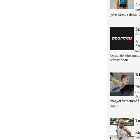
A t
még
jövő héten a dohai 
Sz
201
A 
Sz
szó
bemutató adás márci
televízióban.
Ki
201
Kis
rit
A 
magyar versenyző Uk
kapott.
To
201
Kie
vál