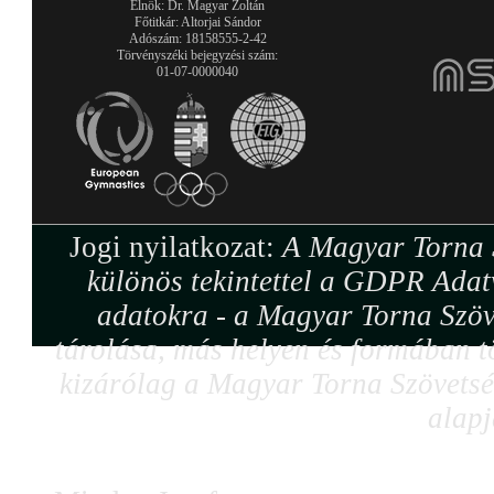
Elnök: Dr. Magyar Zoltán
Főtitkár: Altorjai Sándor
Adószám: 18158555-2-42
Törvényszéki bejegyzési szám:
01-07-0000040
Jogi nyilatkozat:
A Magyar Torna S
különös tekintettel a GDPR Adat
adatokra - a Magyar Torna Szöv
tárolása, más helyen és formában tö
kizárólag a Magyar Torna Szövetség
alapj