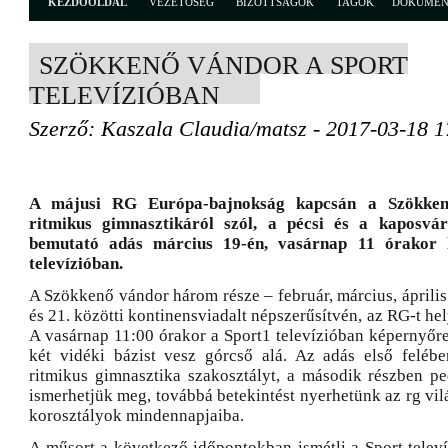
KEZDŐOLDAL
VEZETŐSÉG
BIZOTTSÁGOK
TAGOK
DOKUME
SZÖKKENŐ VÁNDOR A SPORT
TELEVÍZIÓBAN
Szerző: Kaszala Claudia/matsz - 2017-03-18 1
A májusi RG Európa-bajnokság kapcsán a Szökke
ritmikus gimnasztikáról szól, a pécsi és a kaposvár
bemutató adás március 19-én, vasárnap 11 órakor 
televízióban.
A Szökkenő vándor három része – február, március, április 
és 21. közötti kontinensviadalt népszerűsítvén, az RG-t he
A vasárnap 11:00 órakor a Sport1 televízióban képernyőr
két vidéki bázist vesz górcső alá. Az adás első feléb
ritmikus gimnasztika szakosztályt, a második részben p
ismerhetjük meg, továbbá betekintést nyerhetünk az rg vil
korosztályok mindennapjaiba.
A műsort a következő időpontokban ismétli a Sport televí