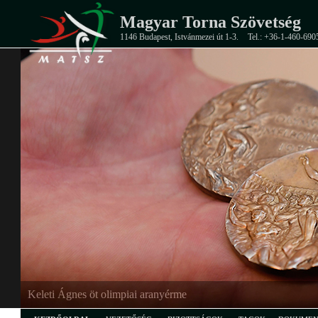
Magyar Torna Szövetség
1146 Budapest, Istvánmezei út 1-3.
Tel.: +36-1-460-690
Keleti Ágnes öt olimpiai aranyérme