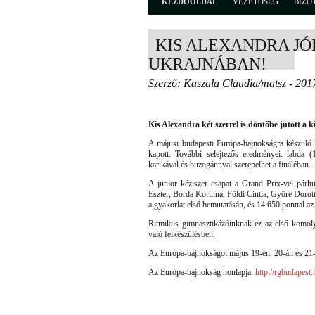
KEZDŐOLDAL
VEZETŐSÉG
BIZO
KIS ALEXANDRA JÓ
UKRAJNÁBAN!
Szerző: Kaszala Claudia/matsz - 201
Kis Alexandra két szerrel is döntőbe jutott a 
A májusi budapesti Európa-bajnokságra készülő 
kapott. További selejtezős eredményei: labda 
karikával és buzogánnyal szerepelhet a fináléban.
A junior kéziszer csapat a Grand Prix-vel pár
Eszter, Borda Korinna, Földi Cintia, Györe Dorot
a gyakorlat első bemutatásán, és 14.650 ponttal az 
Ritmikus gimnasztikázóinknak ez az első komoly
való felkészülésben.
Az Európa-bajnokságot május 19-én, 20-án és 21-
Az Európa-bajnokság honlapja:
http://rgbudapest.