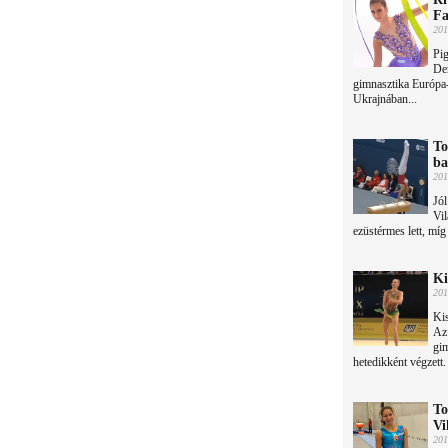
Fa
201
Pig
Der
gimnasztika Európa
Ukrajnában...
To
ba
201
Jól
Vil
ezüstérmes lett, míg
Ki
201
Kis
Az
gim
hetedikként végzett.
To
Vi
201