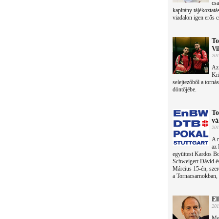
csa
kapitány tájékozta
viadalon igen erős 
To
Vi
201
Az 
Kri
selejtezőből a torn
döntőjébe.
To
vá
201
A m
az
együttest Kardos B
Schweigert Dávid és
Március 15-én, szer
a Tornacsarnokban, 
El
201
Me