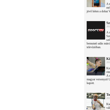
A t
még
jövő héten a dohai 
Sz
201
A 
Sz
szó
bemutató adás márci
televízióban.
Ki
201
Kis
rit
A 
magyar versenyző Uk
kapott.
To
201
Kie
vál