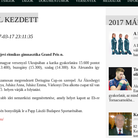
TTSÁGOK
TAGOK
DOKUMENTUMOK
VERSENYEK
MÉDIATÁR
INFO
L KEZDETT
2017 MÁ
A 
7-03-17 23:11:35
201
A B
vál
kijevi ritmikus gimnasztika Grand Prix-n.
haz
magyar versenyző Ukrajnában a karika gyakorlatára 15.600 pontot
(13.400), buzogány (15.300), szalag (14.300). Kis Alexandra így
To
ol
201
huzamosan megrendezett Deriugina Cup-on szerepel. Az Ákoshegyi
tya, Juhász Anna, Juhász Emma, Várkonyi Dea alkotta csapat túl van
Aki
5. helyen várják a folytatást.
Eur
gyakorlatát, az min
abb idei nemzetközi megmérettetése, amely helyet kapott az Eb-re
Tornacsarnokba...
én bonyolítják le a Papp László Budapest Sportarénában.
Ke
hu/
201
82 
Ke
tor