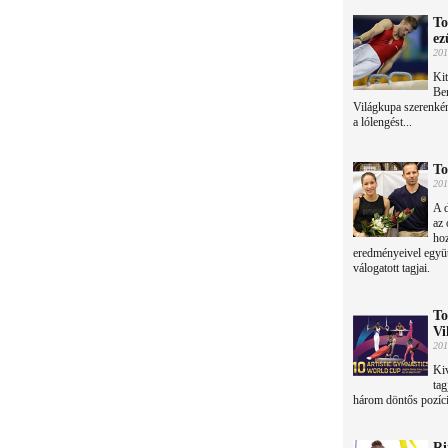
To
ez
201
Kit
Ber
Világkupa szerenkén
a lólengést...
To
201
A d
az 
hoz
eredményeivel együt
válogatott tagjai.
To
Vi
201
Kiv
tag
három döntős pozíci
Ri