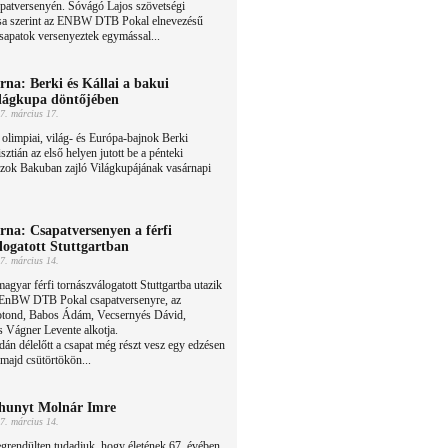
patversenyén. Sóvágó Lajos szövetségi
tása szerint az ENBW DTB Pokal elnevezésű
csapatok versenyeztek egymással...
rna: Berki és Kállai a bakui
lágkupa döntőjében
7. március 17.
olimpiai, világ- és Európa-bajnok Berki
sztián az első helyen jutott be a pénteki
ászok Bakuban zajló Világkupájának vasárnapi
rna: Csapatversenyen a férfi
logatott Stuttgartban
7. március 14.
agyar férfi tornászválogatott Stuttgartba utazik
 EnBW DTB Pokal csapatversenyre, az
otond, Babos Ádám, Vecsernyés Dávid,
 Vágner Levente alkotja.
dán délelőtt a csapat még részt vesz egy edzésen
majd csütörtökön...
hunyt Molnár Imre
7. március 14.
grendülten tudadjuk, hogy életének 67. évében