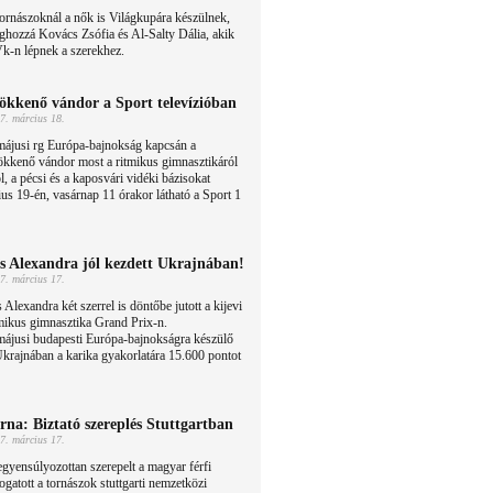
ornászoknál a nők is Világkupára készülnek,
hozzá Kovács Zsófia és Al-Salty Dália, akik
Vk-n lépnek a szerekhez.
ökkenő vándor a Sport televízióban
7. március 18.
májusi rg Európa-bajnokság kapcsán a
ökkenő vándor most a ritmikus gimnasztikáról
l, a pécsi és a kaposvári vidéki bázisokat
us 19-én, vasárnap 11 órakor látható a Sport 1
s Alexandra jól kezdett Ukrajnában!
7. március 17.
 Alexandra két szerrel is döntőbe jutott a kijevi
mikus gimnasztika Grand Prix-n.
májusi budapesti Európa-bajnokságra készülő
rajnában a karika gyakorlatára 15.600 pontot
rna: Biztató szereplés Stuttgartban
7. március 17.
gyensúlyozottan szerepelt a magyar férfi
ogatott a tornászok stuttgarti nemzetközi