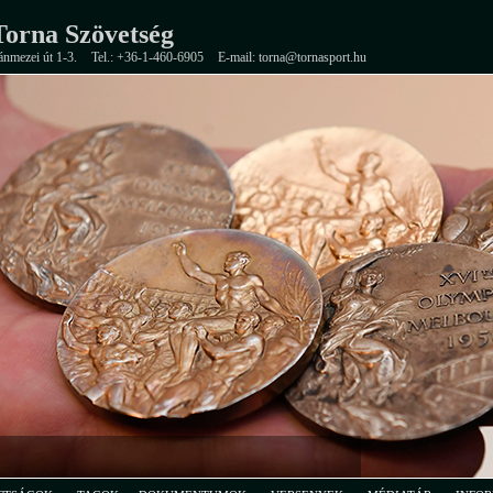
orna Szövetség
ánmezei út 1-3.
Tel.: +36-1-460-6905
E-mail: torna@tornasport.hu