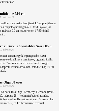
ot kívánunk!
ndület az M4-en
7. március 29.
endület márciusi epizódjának középpontjában a
fiak csapatbajnokságának 1. fordulója áll, az
s március 30-án, csütörtökön 17:35 órától
rnán.
rna: Berki a Swietelsky Szer OB-n
7. március 29.
avaszi szezon egyik legrangosabb hazai
senye előtt állnak a tornászok, ugyanis április
én és 2-án rendezik a Swietelsky Országos
budapesti Tornacsarnokban, mindkét nap 10.30
iadal.
ss Olga 88 éves
7. március 28.
 88 éves Tass Olga, Lemhényi Dezsőné (Pécs,
9. március 28. –) olimpiai bajnok tornász,
ő. Négy olimpián vett részt, ahol összesen hat
árom ezüst, és két bronzérmet szerzett.