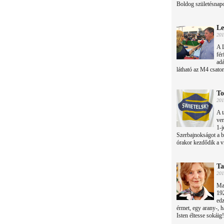
Boldog születésnap
Le
201
A L
fér
adá
látható az M4 csato
To
201
A t
ver
1-j
Szerbajnokságot a 
órakor kezdődik a v
Ta
201
Ma
192
edz
érmet, egy arany-, h
Isten éltesse sokáig!