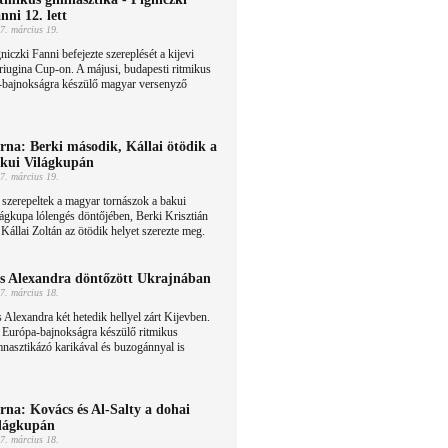
nni 12. lett
7. március 19.
niczki Fanni befejezte szereplését a kijevi
iugina Cup-on. A májusi, budapesti ritmikus
-bajnokságra készülő magyar versenyző
rna: Berki második, Kállai ötödik a
kui Világkupán
7. március 19.
 szerepeltek a magyar tornászok a bakui
ágkupa lólengés döntőjében, Berki Krisztián
 Kállai Zoltán az ötödik helyet szerezte meg.
s Alexandra döntőzött Ukrajnában
7. március 18.
 Alexandra két hetedik hellyel zárt Kijevben.
 Európa-bajnokságra készülő ritmikus
nasztikázó karikával és buzogánnyal is
rna: Kovács és Al-Salty a dohai
lágkupán
7. március 18.