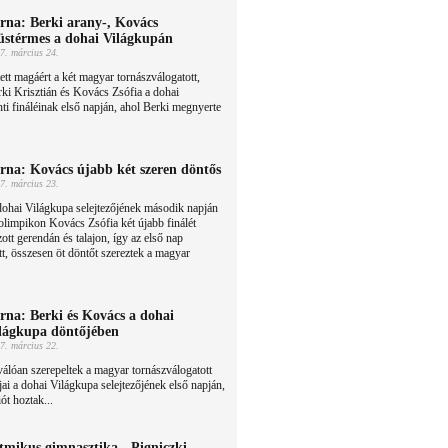
rna: Berki arany-, Kovács
üstérmes a dohai Világkupán
7. március 24.
ett magáért a két magyar tornászválogatott,
ki Krisztián és Kovács Zsófia a dohai
ti fináléinak első napján, ahol Berki megnyerte
rna: Kovács újabb két szeren döntős
7. március 23.
ohai Világkupa selejtezőjének második napján
olimpikon Kovács Zsófia két újabb finálét
ott gerendán és talajon, így az első nap
t, összesen öt döntőt szereztek a magyar
rna: Berki és Kovács a dohai
lágkupa döntőjében
7. március 22.
álóan szerepeltek a magyar tornászválogatott
jai a dohai Világkupa selejtezőjének első napján,
ót hoztak...
tmikus gimnasztika - Pigniczki