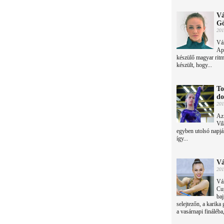
Vá
Gö
201
Vár
Ap
készülő magyar ritm
készült, hogy...
To
do
201
Az
Vil
egyben utolsó napján
így...
Vá
201
Vár
Cup
baj
selejtezőn, a karika
a vasárnapi fináléba