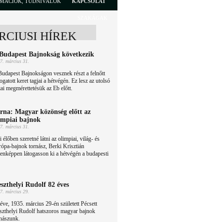
RMÁCIÓK, TUDNIVALÓK
KAPCSOLAT
SZAKÁGAK
RCIUSI HÍREK
Budapest Bajnokság következik
7. március 31.
udapest Bajnokságon vesznek részt a felnőtt
ogatott keret tagjai a hétvégén. Ez lesz az utolsó
ai megmérettetésük az Eb előtt.
rna: Magyar közönség előtt az
impiai bajnok
7. március 31.
 élőben szeretné látni az olimpiai, világ- és
ópa-bajnok tornász, Berki Krisztián
denképpen látogasson ki a hétvégén a budapesti
szthelyi Rudolf 82 éves
7. március 29.
éve, 1935. március 29-én született Pécsett
szthelyi Rudolf hatszoros magyar bajnok
nászunk.