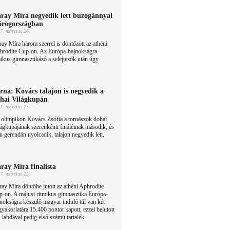
ray Míra negyedik lett buzogánnyal
rögországban
7. március 26.
ay Míra három szerrel is döntőzött az athéni
hrodite Cup-on. Az Európa-bajnokságra
ikus gimnasztikázó a selejtezők után úgy
rna: Kovács talajon is negyedik a
hai Világkupán
7. március 25.
 olimpikon Kovács Zsófia a tornászok dohai
ágkupájának szerenkénti fináléinak második, és
 gerendán nyolcadik, talajon negyedik lett,
ray Míra finalista
7. március 25.
ay Míra döntőbe jutott az athéni Aphrodite
-on. A májusi ritmikus gimnasztika Európa-
nokságra készülő magyar induló túl van két
 gyakorlatára 15.400 pontot kapott, ezzel bejutott
, labdával pedig első számú tartalék.