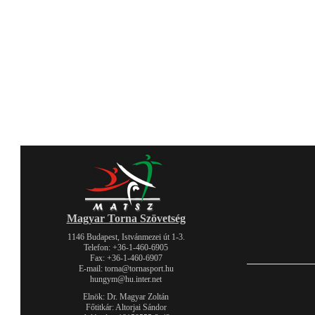
Magyar Torna Szövetség
1146 Budapest, Istvánmezei út 1-3.
Telefon: +36-1-460-6905
Fax: +36-1-460-6907
E-mail: torna@tornasport.hu
hungym@hu.inter.net
Elnök: Dr. Magyar Zoltán
Főtitkár: Altorjai Sándor