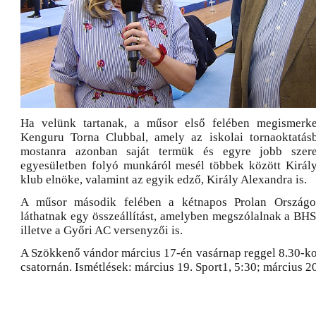
Ha velünk tartanak, a műsor első felében megismerk
Kenguru Torna Clubbal, amely az iskolai tornaoktatásb
mostanra azonban saját termük és egyre jobb szer
egyesületben folyó munkáról mesél többek között Király
klub elnöke, valamint az egyik edző, Király Alexandra is.
A műsor második felében a kétnapos Prolan Országos
láthatnak egy összeállítást, amelyben megszólalnak a BH
illetve a Győri AC versenyzői is.
A Szökkenő vándor március 17-én vasárnap reggel 8.30-ko
csatornán. Ismétlések: március 19. Sport1, 5:30; március 2