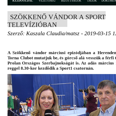
KEZDŐOLDAL
VEZETŐSÉG
BIZOTTSÁGOK
TAGOK
DOKUME
SZÖKKENŐ VÁNDOR A SPORT
TELEVÍZIÓBAN
Szerző: Kaszala Claudia/matsz - 2019-03-15 1
A Szökkenő vándor márciusi epizódjában a Herend
Torna Clubot mutatjuk be, és górcső alá vesszük a férfi
Prolan Országos Szerbajnokságát is. Az adás március 
reggel 8.30-kor kezdődik a Sport1 csatornán.