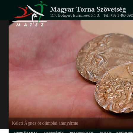
Magyar Torna Szövetség
1146 Budapest, Istvánmezei út 1-3.
Tel.: +36-1-460-690
Keleti Ágnes öt olimpiai aranyérme