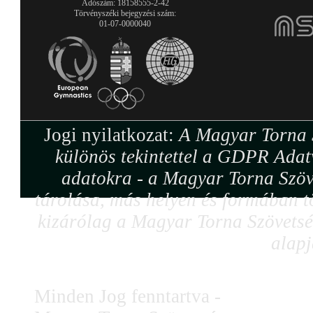
Adószám: 18158555-2-42
Törvényszéki bejegyzési szám:
01-07-0000040
Jogi nyilatkozat:
A Magyar Torna S
különös tekintettel a GDPR Adat
adatokra - a Magyar Torna Szöv
tárolása, más helyen és formában tö
kizárólag a Magyar Torna Szövetség
alapj
Minden Jog fenntartva -