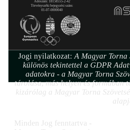
Adószám: 18158555-2-42
Törvényszéki bejegyzési szám:
01-07-0000040
Jogi nyilatkozat:
A Magyar Torna S
különös tekintettel a GDPR Adat
adatokra - a Magyar Torna Szöv
tárolása, más helyen és formában tö
kizárólag a Magyar Torna Szövetség
alapj
Minden Jog fenntartva -