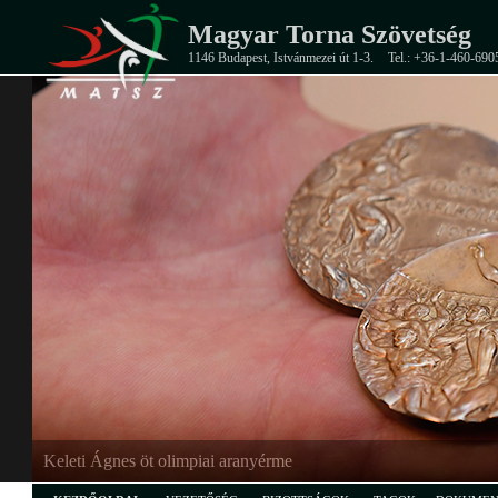
Magyar Torna Szövetség
1146 Budapest, Istvánmezei út 1-3.
Tel.: +36-1-460-690
Keleti Ágnes öt olimpiai aranyérme