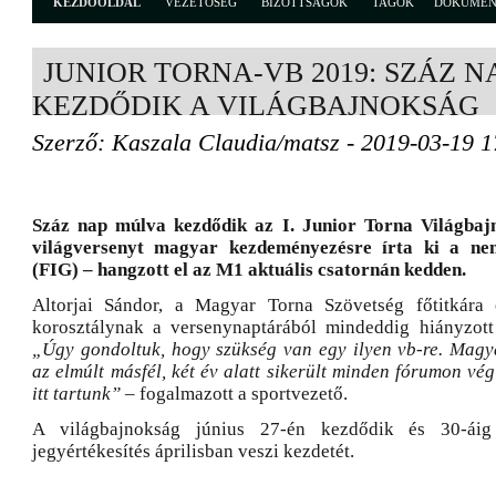
KEZDŐOLDAL
VEZETŐSÉG
BIZOTTSÁGOK
TAGOK
DOKUME
JUNIOR TORNA-VB 2019: SZÁZ 
KEZDŐDIK A VILÁGBAJNOKSÁG
Szerző: Kaszala Claudia/matsz - 2019-03-19 1
Száz nap múlva kezdődik az I. Junior Torna Világba
világversenyt magyar kezdeményezésre írta ki a nem
(FIG) – hangzott el az M1 aktuális csatornán kedden.
Altorjai Sándor, a Magyar Torna Szövetség főtitkára 
korosztálynak a versenynaptárából mindeddig hiányzott
„Úgy gondoltuk, hogy szükség van egy ilyen vb-re. Mag
az elmúlt másfél, két év alatt sikerült minden fórumon vég
itt tartunk”
– fogalmazott a sportvezető.
A világbajnokság június 27-én kezdődik és 30-áig 
jegyértékesítés áprilisban veszi kezdetét.