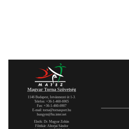
Magyar Torna Szövetség
1146 Budapest, Istvánmezei út 1-3.
Telefon: +36-1-460-6905
Fax: +36-1-460-6907
E-mail: torna@tornasport.hu
hungym@hu.inter.net
Elnök: Dr. Magyar Zoltán
Főtitkár: Altorjai Sándor