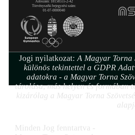
Adószám: 18158555-2-42
Törvényszéki bejegyzési szám:
01-07-0000040
Jogi nyilatkozat:
A Magyar Torna S
különös tekintettel a GDPR Adat
adatokra - a Magyar Torna Szöv
tárolása, más helyen és formában tö
kizárólag a Magyar Torna Szövetség
alapj
Minden Jog fenntartva -