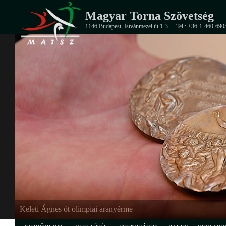
Magyar Torna Szövetség
1146 Budapest, Istvánmezei út 1-3.
Tel.: +36-1-460-690
Keleti Ágnes öt olimpiai aranyérme