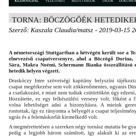
KEZDŐOLDAL
VEZETŐSÉG
BIZOTTSÁGOK
TAGOK
DOKUME
TORNA: BÖCZÖGŐÉK HETEDIKE
Szerző: Kaszala Claudia/matsz - 2019-03-15 2
A németországi Stuttgartban a hétvégén került sor a T
elnevezésű csapatversenyre, ahol a Böczögő Dorina,
Sára, Makra Noémi, Schermann Bianka összeállítású e
hetedik helyen végzett.
Draskóczy Imre szövetségi kapitány helyszíni tájékozt
csapat megérkezése sem volt zökkenőmentes, ugyanis Düs
a csatlakozást, e miatt nem tudtak csütörtökön úgy edzeni
Hozzátette, ez egy felkészülési verseny volt, főként a f
volna lehetőséget adni a bizonyításra. A mieink gere
rontottak, így ez rányomta a bélyegét a csapat teljesítmény
ugrás és a felemáskorlát kiemelkedő volt.
A megmérettetésen a szereken négy tornász mutatta be gya
pedig a legjobb három számított, így alakult ki az er