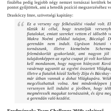
fináléba pedig legjobb négy nemzet tornászai kerültek b
pontot gyűjtöttek, ami a hetedik pozíció megszerzéséhez v
Draskóczy Imre, szövetségi kapitány:
Ez a verseny egy felkészülési viadal volt. E
tűztük ki célul, hogy teszteljük verseny
fiatalokat, emiatt szereket vettem el idősebb v
Makra Noémi például talajon, Böczögő D
gerendán nem indult. Ugráson biztató 
tornászunk, illetve kiemelném Scherm
felemáskorlát gyakorlatát, ami nagyon jól 
tulajdonképpen az egész csapat jó volt korláton.
kell mondanom, hogy nagyon hiányzott Kovác
vasárnap ugyanitt az egyéni összetett Világku
illetve a fiatalok közül Székely Zója és Bácskay
már útban vannak a dohai Világkupára. Velük
megcélozhattuk volna. Ami mindenképpen f
versenyen kell indulni a jövőben, hogy téth
megméressék magukat tornászaink, és újra meg
a gerendán való kezdést.
Eredmények; Team Challenge 2019; selejtező