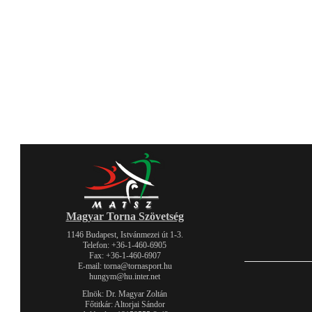
Magyar Torna Szövetség
1146 Budapest, Istvánmezei út 1-3.
Telefon: +36-1-460-6905
Fax: +36-1-460-6907
E-mail: torna@tornasport.hu
hungym@hu.inter.net
Elnök: Dr. Magyar Zoltán
Főtitkár: Altorjai Sándor