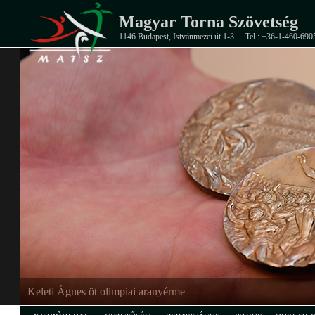
Magyar Torna Szövetség
1146 Budapest, Istvánmezei út 1-3.
Tel.: +36-1-460-690
Keleti Ágnes öt olimpiai aranyérme