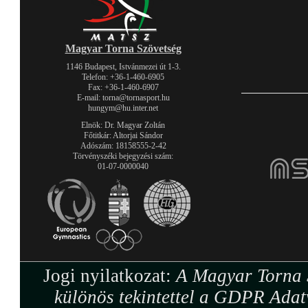
Magyar Torna Szövetség
1146 Budapest, Istvánmezei út 1-3.
Telefon: +36-1-460-6905
Fax: +36-1-460-6907
E-mail: torna@tornasport.hu
hungym@hu.inter.net
Elnök: Dr. Magyar Zoltán
Főtitkár: Altorjai Sándor
Adószám: 18158555-2-42
Törvényszéki bejegyzési szám:
01-07-0000040
Jogi nyilatkozat:
A Magyar Torna S
különös tekintettel a GDPR Adat