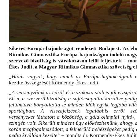
Sikeres Európa-bajnokságot rendezett Budapest. Az elm
Ritmikus Gimnasztika Európa-bajnokságon induló magy
szervező bizottság is várakozáson felül teljesített – m
Ékes Judit, a Magyar Ritmikus Gimnasztika szövetség e
„Hálás vagyok, hogy ennek az Európa-bajnokságnak ré
kezdte összegzését Körmendy-Ékes Judit.
„A versenyzőink az edzők és a szakmai stáb is jól vizsgázo
Eb-n, a szervező bizottság a sajtócsapattal karöltve ped
felülmúlva bonyolította le minden idők egyik legjobb vil
sportágban. A visszajelzések legalábbis erről szó
versenyeket láthatott a közönség, a gála olimpiai nyitó-
szintjén volt. Sikerült mindent úgy előkészítenünk, ahogy a
során megfogalmazódott, a felmerülő nehézségeket pedig a
pedig kiválóan kezelte”
– mondta dr. Körmendy-Ékes Judit