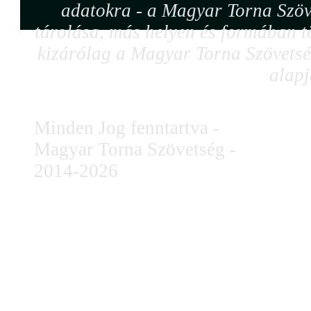
adatokra - a Magyar Torna Szöv
tárolása, más helyen és formában tö
kizárólag a Magyar Torna Szövetség
alapj
Minden Jog fenntartva -
Magyar Torna Szövetség -
2014-2026