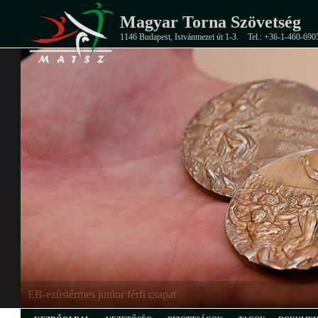
Magyar Torna Szövetség
1146 Budapest, Istvánmezei út 1-3.
Tel.: +36-1-460-690
EB-ezüstérmes junior férfi csapat