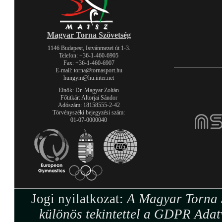
Magyar Torna Szövetség
1146 Budapest, Istvánmezei út 1-3.
Telefon: +36-1-460-6905
Fax: +36-1-460-6907
E-mail: torna@tornasport.hu
hungym@hu.inter.net
Elnök: Dr. Magyar Zoltán
Főtitkár: Altorjai Sándor
Adószám: 18158555-2-42
Törvényszéki bejegyzési szám:
01-07-0000040
Jogi nyilatkozat:
A Magyar Torna S
különös tekintettel a GDPR Adat