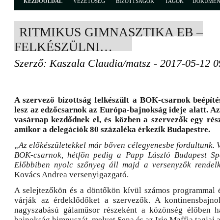
KEZDŐOLDAL
VEZETŐSÉG
BIZOTTSÁGOK
TAGOK
DOKUME
RITMIKUS GIMNASZTIKA EB –
FELKÉSZÜLNI…
Szerző: Kaszala Claudia/matsz - 2017-05-12 0
A szervező bizottság felkészült a BOK-csarnok beépíté
lesz az edzőcsarnok az Európa-bajnokság ideje alatt. A
vasárnap kezdődnek el, és közben a szervezők egy rész
amikor a delegációk 80 százaléka érkezik Budapestre.
„Az előkészületekkel már bőven célegyenesbe fordultunk. 
BOK-csarnok, hétfőn pedig a Papp László Budapest Spo
Előbbiben nyolc szőnyeg áll majd a versenyzők rendelk
Kovács Andrea versenyigazgató.
A selejtezőkön és a döntőkön kívül számos programmal 
várják az érdeklődőket a szervezők. A kontinensbajno
nagyszabású gálaműsor részeként a közönség élőben ha
bajnokság himnuszát, melyet Sena és az Irie Maffia tagjai 