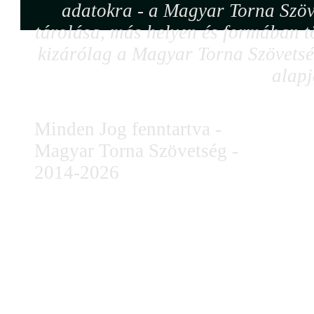
adatokra - a Magyar Torna Szöv
tárolása, más helyen és formában tö
kizárólag a Magyar Torna Szövetség
alapj
Minden Jog fenntartva -
Magyar Torna Szövetség -
2014-2026