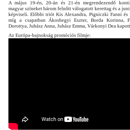
A május 19-én, 20-án és 21-én megrendezendő konti
magyar színeket három felnőtt válogatott kerettag és a juni
képviseli. Előbbi triót Kis Alexandra, Pigniczki Fanni és
míg a csapatban Ákoshegyi Eszter, Borda Korinna, F
Dorottya, Juhász Anna, Juhász Emma, Várkonyi Dea kapott
Az Európa-bajnokság promóciós filmje: