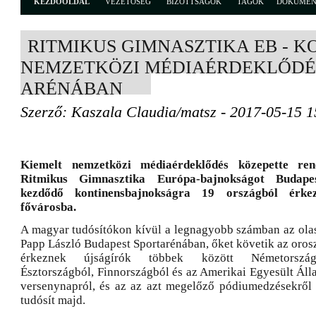
KEZDŐOLDAL
VEZETŐSÉG
BIZOTTSÁGOK
TAGOK
DOKUME
RITMIKUS GIMNASZTIKA EB - 
NEMZETKÖZI MÉDIAÉRDEKLŐDÉS
ARÉNÁBAN
Szerző: Kaszala Claudia/matsz - 2017-05-15 1
Kiemelt nemzetközi médiaérdeklődés közepette re
Ritmikus Gimnasztika Európa-bajnokságot Budape
kezdődő kontinensbajnokságra 19 országból érke
fővárosba.
A magyar tudósítókon kívül a legnagyobb számban az olas
Papp László Budapest Sportarénában, őket követik az orosz
érkeznek újságírók többek között Németországb
Észtországból, Finnországból és az Amerikai Egyesült Áll
versenynapról, és az az azt megelőző pódiumedzésekről 
tudósít majd.