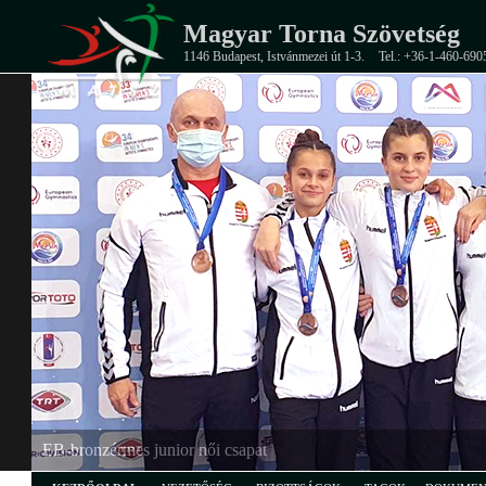
Magyar Torna Szövetség
1146 Budapest, Istvánmezei út 1-3.
Tel.: +36-1-460-690
EB-bronzérmes junior női csapat