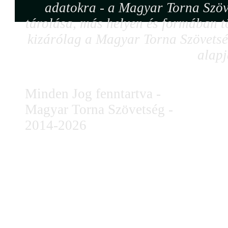
adatokra - a Magyar Torna Szöv
tárolása, más helyen és formában tö
kizárólag a Magyar Torna Szövetség
alapj
Minden Jog fenntartva -
Magyar Torna Szövetség -
2014-2026