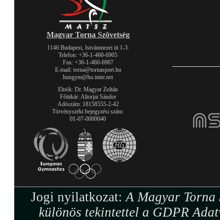
Magyar Torna Szövetség
1146 Budapest, Istvánmezei út 1-3.
Telefon: +36-1-460-6905
Fax: +36-1-460-6907
E-mail: torna@tornasport.hu
hungym@hu.inter.net
Elnök: Dr. Magyar Zoltán
Főtitkár: Altorjai Sándor
Adószám: 18158555-2-42
Törvényszéki bejegyzési szám:
01-07-0000040
Jogi nyilatkozat:
A Magyar Torna S
különös tekintettel a GDPR Adat