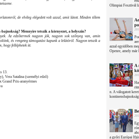
érk
tetszene.
Olimpiai Fesztivál l
atomról, de elvileg elégedett volt azzal, amit látott. Minden tőlem
Ae
po
201
a-bajnokság? Mennyire tetszik a környezet, a helyszín?
nyek. Az edzőtermek nagyon jók, nagyon sok szőnyeg van, amin
Por
lóink, és rengeteg támogatást kapunk a lelátóról. Nagyon tetszik a
aer
 hogy felléphetek itt.
azzal egyidőben me
Openre, amely már ke
A 
kö
us 13.
201
y), Vera Satalina (személyi edző)
8x Grand Prix-aranyérmes
Ha
va
rit
n. A válogatott keret
kontinensbajnokságr
Be
201
Egy
róm
aho
a győri Európai Ifjú