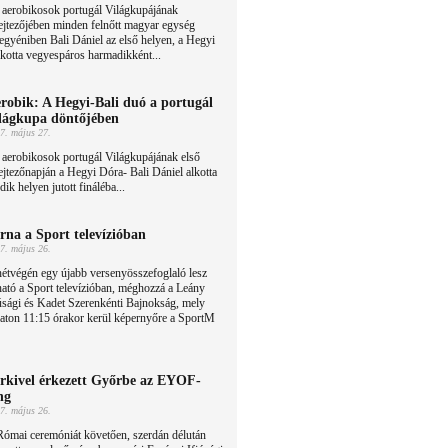
 aerobikosok portugál Világkupájának
ejtezőjében minden felnőtt magyar egység
i egyéniben Bali Dániel az első helyen, a Hegyi
lkotta vegyespáros harmadikként...
robik: A Hegyi-Bali duó a portugál
lágkupa döntőjében
7. május 27.
aerobikosok portugál Világkupájának első
ejtezőnapján a Hegyi Dóra- Bali Dániel alkotta
k helyen jutott fináléba...
rna a Sport televízióban
7. május 26.
étvégén egy újabb versenyösszefoglaló lesz
ható a Sport televízióban, méghozzá a Leány
úsági és Kadet Szerenkénti Bajnokság, mely
aton 11:15 órakor kerül képernyőre a SportM
rkivel érkezett Győrbe az EYOF-
ng
7. május 26.
Római ceremóniát követően, szerdán délután