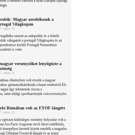
ezett a rendező városba a nyári Európai Ifjúsági
ángja.
robik: Magyar aerobikosok a
rtugál Világkupán
7. május 26.
tugáliába utazott az utánpótlás és a felnőtt
obik válogatott a portugál Világkupára és az
grendezésre kerülő Portugál Nemzetközi
zdetét is vette.
magyar versenyzőket lenyűgözte a
zönség
7. május 25.
talmas élményben volt részük a magyar
mikus gimnasztikázóknak a hazai rendezésű Eb-
 tagjai úgy tekintenek vissza a
a, mint eddigi sportkarrierjük csúcsversenyére.
rki Rómában volt az EYOF-lángért
7. május 23.
 egészen különleges esemény helyszíne volt a
ai Ara Pacis Augustae nevű ókori emlékhely,
l ünnepélyes keretek között emelték a magasba
sági Olimpiai Fesztivál lángját és az arany