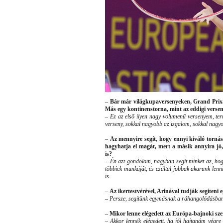
–
Bár már világkupaversenyeken, Grand Prix-
Más egy kontinenstorna, mint az eddigi versen
–
Ez az első ilyen nagy volumenű versenyem, te
verseny, sokkal nagyobb az izgalom, sokkal nagyobb
–
Az mennyire segít, hogy ennyi kiváló torn
hagyhatja el magát, mert a másik annyira jó
is?
–
Én azt gondolom, nagyban segít minket az, hogy
többiek munkáját, és ezáltal jobbak akarunk lenn
is.
–
Az ikertestvérével, Arinával tudják segíteni
–
Persze, segítünk egymásnak a ráhangolódásban
–
Mikor lenne elégedett az Európa-bajnoki sze
–
Akkor lennék elégedett, ha jól hajtanám végr