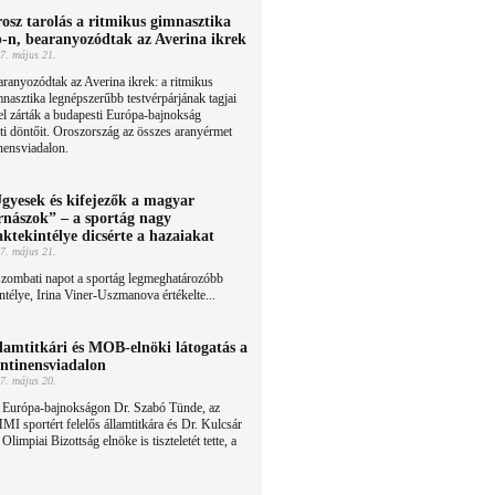
osz tarolás a ritmikus gimnasztika
-n, bearanyozódtak az Averina ikrek
7. május 21.
ranyozódtak az Averina ikrek: a ritmikus
nasztika legnépszerűbb testvérpárjának tagjai
l zárták a budapesti Európa-bajnokság
ti döntőit. Oroszország az összes aranyérmet
nensviadalon.
gyesek és kifejezők a magyar
rnászok” – a sportág nagy
aktekintélye dicsérte a hazaiakat
7. május 21.
szombati napot a sportág legmeghatározóbb
ntélye, Irina Viner-Uszmanova értékelte...
lamtitkári és MOB-elnöki látogatás a
ntinensviadalon
7. május 20.
 Európa-bajnokságon Dr. Szabó Tünde, az
I sportért felelős államtitkára és Dr. Kulcsár
limpiai Bizottság elnöke is tiszteletét tette, a