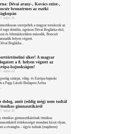
rna: Dévai arany-, Kovács ezüst-,
ncsér bronzérmes az eszéki
lágkupán
7. május 20.
tasztikusan szerepeltek a magyar tornászok az
ső napi döntőin, ugráson Dévai Boglárka első,
son és felemáskorláton második, Boncsér
harmadik helyen végzett.
évai Boglárka...
orttörténelmi siker! A magyar
logatott a 8. helyen végzett az
rópa-bajnokságon!
7. május 20.
portág sztárjai, világ- és Európa-bajnoki
ett a Papp László Budapest Aréna
.
z dolog, amit (eddig még) nem tudtál
ritmikus gimnasztikáról
7. május 20.
 ritmikus gimnasztikázónak ritmikus
nasztikáról érdekességet mondani kicsit olyan,
ni a sivatagba – úgyis tudnak (majdnem)
.