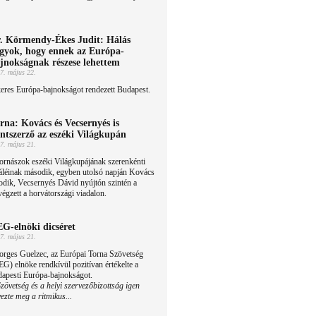
. Körmendy-Ékes Judit: Hálás
gyok, hogy ennek az Európa-
jnokságnak részese lehettem
7. május 22.
eres Európa-bajnokságot rendezett Budapest.
rna: Kovács és Vecsernyés is
ntszerző az eszéki Világkupán
7. május 21.
ornászok eszéki Világkupájának szerenkénti
áléinak második, egyben utolsó napján Kovács
odik, Vecsernyés Dávid nyújtón szintén a
égzett a horvátországi viadalon.
G-elnöki dicséret
7. május 21.
orges Guelzec, az Európai Torna Szövetség
G) elnöke rendkívül pozitívan értékelte a
dapesti Európa-bajnokságot.
vetség és a helyi szervezőbizottság igen
ezte meg a ritmikus...