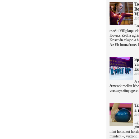
To
Bo
Vi
201
Fan
eszéki Világkupa el
Kovács Zsófia ugrá
Krisztián talajon a 
Az Eb-bronzérmes D
Sp
vá
Eu
201
A s
érmesek mellett lép
versenyszőnyegére..
Tí
a 
201
Egy
gim
mint homokot horda
mindent –, viszont..