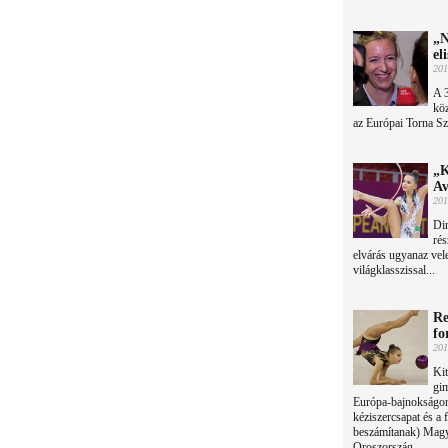
„N
el
201
A 
köz
az Európai Torna S
„K
Av
201
Din
rés
elvárás ugyanaz vel
világklasszissal...
Re
fo
201
Kit
gim
Európa-bajnokságon:
kéziszercsapat és a 
beszámítanak) Magya
Oroszország.