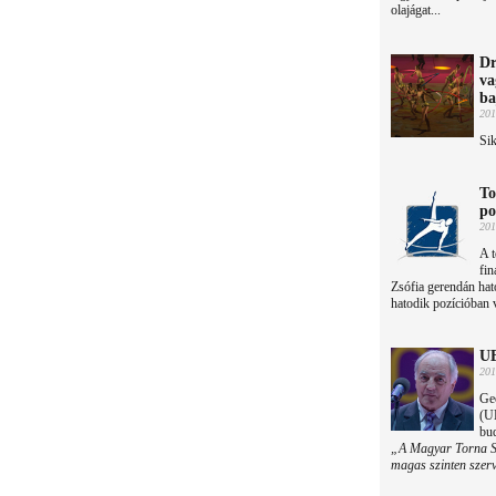
olajágat...
Dr
va
ba
201
Sik
To
po
201
A t
fin
Zsófia gerendán hat
hatodik pozícióban v
UE
201
Ge
(UE
bu
„A Magyar Torna Szö
magas szinten szerv