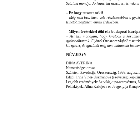
Satalina mondja. Jó lenne, ha nekem is, és neki is 
–
Ez hogy tetszett neki?
–
Még nem beszéltem vele részletesebben a gyakorl
telhetőt megtettem ennek érdekében.
–
Milyen érzésekkel tölti el a budapesti Európ
–
Azt kell mondjam, hogy kiválóak a körülmé
gyakorolhatunk. Eljöttek Oroszországból a szurko
környezet, de igazából még nem tudatosult bennem,
NÉVJEGY
DINA AVERINA
Nemzetisége: orosz
Született: Zavolzsije, Oroszország, 1998. auguszt
Edzői: Irina Viner-Uszmanova (szövetségi kapitán
Legjobb eredmények: 8x világkupa-aranyérmes, 
Példaképek: Alina Kabajeva és Jevgenyija Kanaje