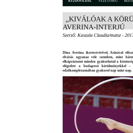
KEZDŐOLDAL
VEZETŐSÉG
BIZO
„KIVÁLÓAK A KÖRÜ
AVERINA-INTERJÚ
Szerző: Kaszala Claudia/matsz - 201
Dina Averina ikertestvérével, Arinával elő
elvárás ugyanaz vele szemben, mint bármel
elkápráztatni minden gyakorlattal a közönsé
elégedett a budapesti körülményekkel –
edzőkomplexumában gyakorol nap mint nap.