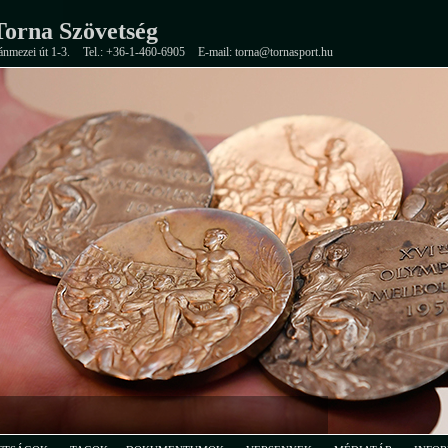
orna Szövetség
ánmezei út 1-3.
Tel.: +36-1-460-6905
E-mail: torna@tornasport.hu