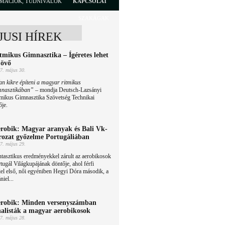
RMÁCIÓK, TUDNIVALÓK
KAPCSOLAT
SZAKÁGAK
JUSI HÍREK
tmikus Gimnasztika – Ígéretes lehet
jövő
7. május 30.
n kikre építeni a magyar ritmikus
mnasztikában”
– mondja Deutsch-Lazsányi
tmikus Gimnasztika Szövetség Technikai
ője.
robik: Magyar aranyak és Bali Vk-
rozat győzelme Portugáliában
7. május 29.
tasztikus eredményekkel zárult az aerobikosok
tugál Világkupájának döntője, ahol férfi
el első, női egyéniben Hegyi Dóra második, a
iel...
robik: Minden versenyszámban
nalisták a magyar aerobikosok
7. május 28.