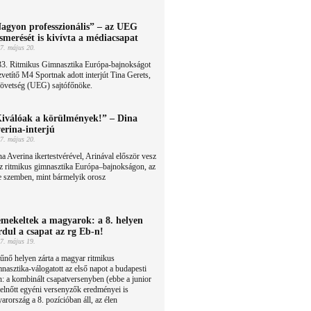
agyon professzionális” – az UEG
ismerését is kivívta a médiacsapat
7. május 20.
33. Ritmikus Gimnasztika Európa-bajnokságot
vetítő M4 Sportnak adott interjút Tina Gerets,
zövetség (UEG) sajtófőnöke.
iválóak a körülmények!” – Dina
erina-interjú
7. május 20.
a Averina ikertestvérével, Arinával először vesz
z ritmikus gimnasztika Európa–bajnokságon, az
e szemben, mint bármelyik orosz
mekeltek a magyarok: a 8. helyen
rdul a csapat az rg Eb-n!
7. május 19.
űnő helyen zárta a magyar ritmikus
nasztika-válogatott az első napot a budapesti
 a kombinált csapatversenyben (ebbe a junior
felnőtt egyéni versenyzők eredményei is
rország a 8. pozícióban áll, az élen