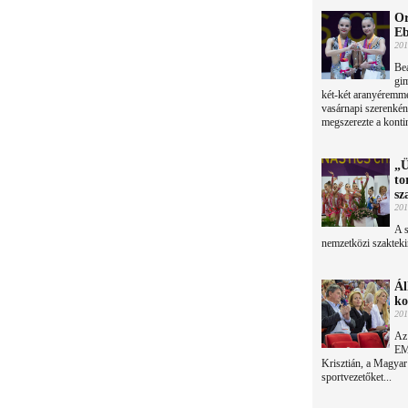
Or
Eb
201
Bea
gim
két-két aranyéremme
vasárnapi szerenkén
megszerezte a konti
„Ü
to
sz
201
A 
nemzetközi szakteki
Ál
ko
201
Az
EMM
Krisztián, a Magyar O
sportvezetőket...