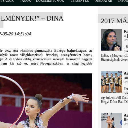
TTSÁGOK
TAGOK
DOKUMENTUMOK
VERSENYEK
MÉDIATÁR
INFO
LMÉNYEK!” – DINA
2017 MÁ
Ri
7-05-20 14:51:04
a 
201
„Va
ször vesz rész ritmikus gimnasztika Európa–bajnokságon, az
gi
yik orosz világklasszissal: érmeket, aranyérmeket hozni,
Erika, a Magyar Ri
get. A 2017-ben eddig szenzációsan szereplő tornásznő nagyon
Bizottságának vezet
 nem kis szó ez, mert Novogorszkban, a világ legjobb
Ae
so
201
Fan
por
egyéniben Bali Dáni
Hegyi Dóra-Bali Dán
Ae
fi
201