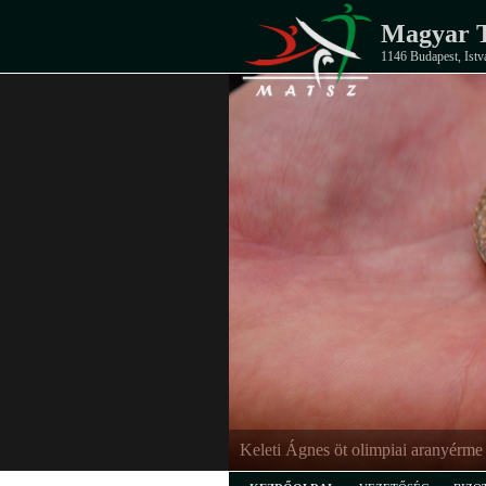
Magyar T
1146 Budapest, Istv
EB-ezüstérmes junior férfi csapat