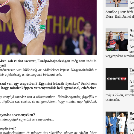
Az
sel
döntőbe jutott: férf
Dóra- Bali Dániel a
Ae
Vi
201
Az 
sel
vegyespáros a másodi
ken sok rutint szerzett, Európa-bajnokságon még nem indult.
yei?
rmészetesen van különbség az eddigiekhez képest. Nagyszabásúbb a
To
 a felelősség is, de meg kell birkózni vele.
201
A h
ásszal van egy csapatban? Egymást húzzák ilyenkor? Senki sem
lát
, hogy mindenképpen versenyezniük kell egymással, edzéseken
Ifj
május 27-én, szomb
 ennyi jó tornász van a válogatottban. Nézzük egymást, figyeljük a
csatornán.
i. Fejlődni szeretnénk, és azt gondolom, hogy minden nap fejlődünk
Be
 egymást a versenyeken?
lá
, támogatjuk egymást verseny közben.
201
replésével?
A 
e a gyakorlataimat, és minden úgy sikerülne, ahogy az edzőm, Vera