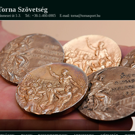
orna Szövetség
ánmezei út 1-3.
Tel.: +36-1-460-6905
E-mail: torna@tornasport.hu