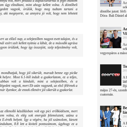
yű volt, mert például a duplacsavarnál is fejjel indítom
Az
m úgy elindítani, mint ahogy kellett volna. A döntőbeli
sel
légedett vagyok, örülök, hogy meg tudtam tartani a
döntőbe jutott: férf
ány, aki megnyerte, az annyira jó volt, hogy nem lehetett
Dóra- Bali Dániel a
Ae
Vi
201
rt az előző nap, a selejtezőben nagyot esett talajon, és a
ál ezért szét kellett nyitnia a lábát, de a második ugrása
Az 
yon örülünk, hogy így összejött, szép teljesítmény volt,
sel
vegyespáros a másodi
To
201
e mondhatjuk, hogy jól sikerült, maradt benne egy picike
 helyre. Most 6.1-ből indult a gyakorlatom, ez a teljes,
A h
abban volt a kiinduló, mint a selejtezőben, és a
lát
égedett vagyok, mert Eb után vagyunk, az első félévnek a
Ifj
ár ilyenkor, de ennek ellenére jól sikerült a gyakorlat.
május 27-én, szomb
csatornán.
Be
az ellenolló kézállásban volt egy pici erőlködésem, mert
lá
tem volna, és elég sok energiát felemésztett, utána a
201
 E-érték helyett. Így a végére, ha jól számolom, kiesett
A 
indultam, 8.8 lett a kiviteli pontszámom, úgyhogy ez a