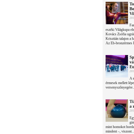
To
Bo
Vi
201
Fan
eszéki Világkupa el
Kovács Zsófia ugrá
Krisztián talajon a 
Az Eb-bronzérmes D
Sp
vá
Eu
201
A s
érmesek mellett lép
versenyszőnyegére..
Tí
a 
201
Egy
gim
mint homokot horda
mindent –, viszont..