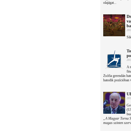
olajágat...
Dr
va
ba
201
Sik
To
po
201
A t
fin
Zsófia gerendán hat
hatodik pozícióban v
UE
201
Ge
(UE
bu
„A Magyar Torna Szö
magas szinten szerv