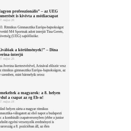
agyon professzionális” – az UEG
ismerését is kivívta a médiacsapat
7. május 20.
33. Ritmikus Gimnasztika Európa-bajnokságot
vetítő M4 Sportnak adott interjút Tina Gerets,
zövetség (UEG) sajtófőnöke.
iválóak a körülmények!” – Dina
erina-interjú
7. május 20.
a Averina ikertestvérével, Arinával először vesz
z ritmikus gimnasztika Európa–bajnokságon, az
e szemben, mint bármelyik orosz
mekeltek a magyarok: a 8. helyen
rdul a csapat az rg Eb-n!
7. május 19.
űnő helyen zárta a magyar ritmikus
nasztika-válogatott az első napot a budapesti
 a kombinált csapatversenyben (ebbe a junior
felnőtt egyéni versenyzők eredményei is
rország a 8. pozícióban áll, az élen