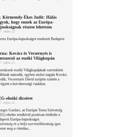
. Körmendy-Ékes Judit: Hálás
gyok, hogy ennek az Európa-
jnokságnak részese lehettem
7. május 22.
eres Európa-bajnokságot rendezett Budapest.
rna: Kovács és Vecsernyés is
ntszerző az eszéki Világkupán
7. május 21.
ornászok eszéki Világkupájának szerenkénti
áléinak második, egyben utolsó napján Kovács
odik, Vecsernyés Dávid nyújtón szintén a
égzett a horvátországi viadalon.
G-elnöki dicséret
7. május 21.
orges Guelzec, az Európai Torna Szövetség
G) elnöke rendkívül pozitívan értékelte a
dapesti Európa-bajnokságot.
vetség és a helyi szervezőbizottság igen
ezte meg a ritmikus...