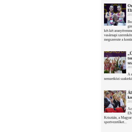
Or
Eb
201
Bea
gim
két-két aranyéremme
vasárnapi szerenkén
megszerezte a konti
„Ü
to
sz
201
A 
nemzetközi szakteki
Ál
ko
201
Az
EMM
Krisztián, a Magyar O
sportvezetőket...