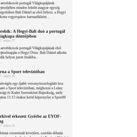
 aerobikosok portugál Világkupájának
ejtezőjében minden felnőtt magyar egység
i egyéniben Bali Dániel az első helyen, a Hegyi
lkotta vegyespáros harmadikként...
robik: A Hegyi-Bali duó a portugál
lágkupa döntőjében
7. május 27.
aerobikosok portugál Világkupájának első
ejtezőnapján a Hegyi Dóra- Bali Dániel alkotta
k helyen jutott fináléba...
rna a Sport televízióban
7. május 26.
étvégén egy újabb versenyösszefoglaló lesz
ható a Sport televízióban, méghozzá a Leány
úsági és Kadet Szerenkénti Bajnokság, mely
aton 11:15 órakor kerül képernyőre a SportM
rkivel érkezett Győrbe az EYOF-
ng
7. május 26.
Római ceremóniát követően, szerdán délután