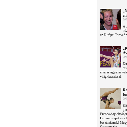
„N
el
201
A 
köz
az Európai Torna S
„K
Av
201
Din
rés
elvárás ugyanaz vel
világklasszissal...
Re
fo
201
Kit
gim
Európa-bajnokságon:
kéziszercsapat és a 
beszámítanak) Magya
Oroszország.