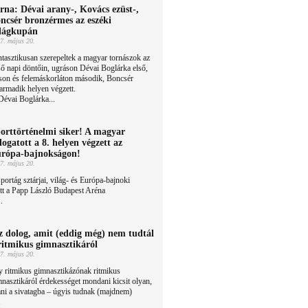
rna: Dévai arany-, Kovács ezüst-,
ncsér bronzérmes az eszéki
lágkupán
7. május 20.
tasztikusan szerepeltek a magyar tornászok az
ső napi döntőin, ugráson Dévai Boglárka első,
son és felemáskorláton második, Boncsér
harmadik helyen végzett.
évai Boglárka...
orttörténelmi siker! A magyar
logatott a 8. helyen végzett az
rópa-bajnokságon!
7. május 20.
portág sztárjai, világ- és Európa-bajnoki
ett a Papp László Budapest Aréna
.
z dolog, amit (eddig még) nem tudtál
ritmikus gimnasztikáról
7. május 20.
 ritmikus gimnasztikázónak ritmikus
nasztikáról érdekességet mondani kicsit olyan,
ni a sivatagba – úgyis tudnak (majdnem)
.