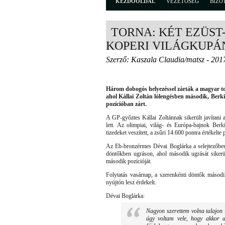
KEZDŐOLDAL
VEZETŐSÉG
BIZO
TORNA: KÉT EZÜST
KOPERI VILÁGKUPÁ
Szerző: Kaszala Claudia/matsz - 201
Három dobogós helyezéssel zárták a magyar to
ahol Kállai Zoltán lólengésben második, Berk
pozícióban zárt.
A GP-győztes Kállai Zoltánnak sikerült javítani 
lett. Az olimpiai, világ- és Európa-bajnok Berki
tizedeket veszített, a zsűri 14.600 pontra értékelt
Az Eb-bronzérmes Dévai Boglárka a selejtezőben 
döntőkben ugráson, ahol második ugrását sikerült
második pozícióját.
Folytatás vasárnap, a szerenkénti döntők másod
nyújtón lesz érdekelt.
Dévai Boglárka:
Nagyon szerettem volna talajon i
úgy voltam vele, hogy akkor a