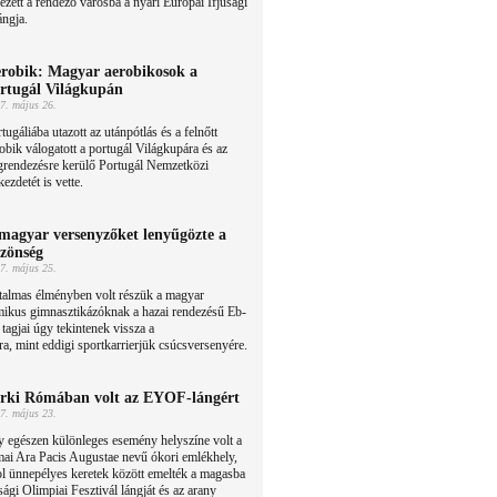
ezett a rendező városba a nyári Európai Ifjúsági
ángja.
robik: Magyar aerobikosok a
rtugál Világkupán
7. május 26.
tugáliába utazott az utánpótlás és a felnőtt
obik válogatott a portugál Világkupára és az
grendezésre kerülő Portugál Nemzetközi
zdetét is vette.
magyar versenyzőket lenyűgözte a
zönség
7. május 25.
talmas élményben volt részük a magyar
mikus gimnasztikázóknak a hazai rendezésű Eb-
 tagjai úgy tekintenek vissza a
a, mint eddigi sportkarrierjük csúcsversenyére.
rki Rómában volt az EYOF-lángért
7. május 23.
 egészen különleges esemény helyszíne volt a
ai Ara Pacis Augustae nevű ókori emlékhely,
l ünnepélyes keretek között emelték a magasba
sági Olimpiai Fesztivál lángját és az arany