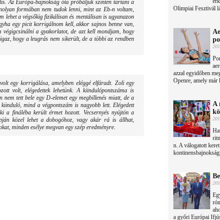
érk
s. Az Európa-bajnokság óta próbáljuk szinten tartani a
Olimpiai Fesztivál l
anolyan formában nem tudok lenni, mint az Eb-n voltam,
em lehet a végsőkig fizikálisan és mentálisan is ugyanazon
ogyha egy picit korrigálnom kell, akkor sajnos benne van,
 végigcsinálni a gyakorlatot, de azt kell mondjam, hogy
Ae
 igaz, hogy a leugrás nem sikerült, de a többi az rendben
po
201
Por
aer
azzal egyidőben me
Openre, amely már ke
volt egy korrigálása, amelyben eléggé elfáradt. Zoli egy
ozott volt, elégedettek lehetünk. A kiindulópontszáma is
n nem tett bele egy D-elemet egy megbillenés miatt, de a
A 
 kiinduló, mind a végpontszám is nagyobb lett. Elégedett
kö
i a fináléba került érmet hozott. Vecsernyés nyújtón a
201
pján közel lehet a dobogóhoz, vagy akár rá is állhat,
tokat, minden esélye megvan egy szép eredményre.
Ha
rit
n. A válogatott keret
kontinensbajnokságr
Be
201
Egy
róm
aho
a győri Európai Ifjú