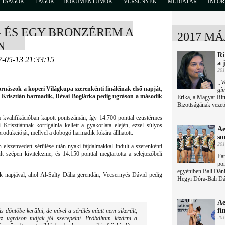
TTSÁGOK
TAGOK
DOKUMENTUMOK
VERSENYEK
MÉDIATÁR
INFO
- ÉS EGY BRONZÉREM A
2017 MÁ
N
Ri
7-05-13 21:33:15
a 
201
„Va
rnászok a koperi Világkupa szerenkénti fináléinak első napját,
gi
i Krisztián harmadik, Dévai Boglárka pedig ugráson a második
Erika, a Magyar Ri
Bizottságának vezet
a kvalifikációban kapott pontszámán, így 14.700 ponttal ezüstérmes
 Krisztiánnak korrigálnia kellett a gyakorlata elején, ezzel súlyos
Ae
e produkcióját, mellyel a dobogó harmadik fokára állhatott.
so
201
elszenvedett sérülése után nyaki fájdalmakkal indult a szerenkénti
 szépen kiviteleznie, és 14.150 ponttal megtartotta a selejtezőbeli
Fan
por
egyéniben Bali Dáni
ik napjával, ahol Al-Salty Dália gerendán, Vecsernyés Dávid pedig
Hegyi Dóra-Bali Dán
Ae
fi
s döntőbe kerülni, de mivel a sérülés miatt nem sikerült,
z ugráson tudjak jól szerepelni. Próbáltam kizárni a
201