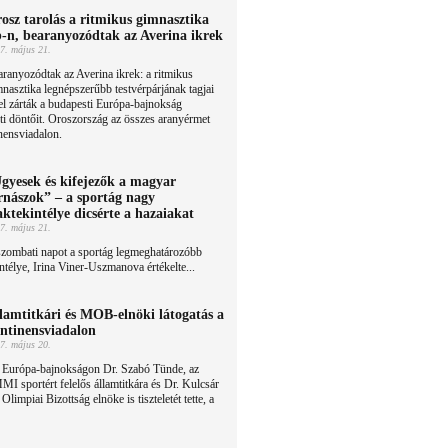
osz tarolás a ritmikus gimnasztika
-n, bearanyozódtak az Averina ikrek
7. május 21.
ranyozódtak az Averina ikrek: a ritmikus
nasztika legnépszerűbb testvérpárjának tagjai
l zárták a budapesti Európa-bajnokság
ti döntőit. Oroszország az összes aranyérmet
nensviadalon.
gyesek és kifejezők a magyar
rnászok” – a sportág nagy
aktekintélye dicsérte a hazaiakat
7. május 21.
szombati napot a sportág legmeghatározóbb
ntélye, Irina Viner-Uszmanova értékelte...
lamtitkári és MOB-elnöki látogatás a
ntinensviadalon
7. május 20.
 Európa-bajnokságon Dr. Szabó Tünde, az
I sportért felelős államtitkára és Dr. Kulcsár
limpiai Bizottság elnöke is tiszteletét tette, a