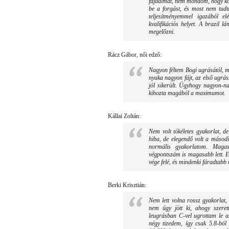
fájdalmat, nem mondom, hogy könn
be a forgást, és most nem tudta
teljesítményemmel igazából e
kvalifikációs helyet. A brazil l
megelőzni.
Rácz Gábor, női edző:
Nagyon féltem Bogi ugrásától, me
nyaka nagyon fájt, az első ugrásn
jól sikerült. Úgyhogy nagyon-nag
kihozta magából a maximumot.
Kállai Zoltán:
Nem volt tökéletes gyakorlat, d
hiba, de elegendő volt a második
normális gyakorlatom. Magas
végpontszám is magasabb lett. El
vége felé, és mindenki fáradtabb m
Berki Krisztián:
Nem lett volna rossz gyakorlat, 
nem úgy jött ki, ahogy szeret
leugrásban C-vel ugrottam le az
négy tizedem, így csak 5.8-ból 