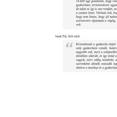
14.600 úgy gondolom, hogy reáli
gyakorlatot, természetesen ugy
de talán ez így is van rendjén, n
a szinten lenni. Várható volt, h
hogy nem biztos, hogy jól tudom
szerencsére eljutottam a végéig,
volt.
Janik Pál, férfi edző:
Krisztiánnak a gyakorlat elején 
szép gyakorlatot csinált, határ
nagyobb volt, mert a selejtezőbe
döntőben sikerült, és így mind a
vagyok, mert eddig mindenki, ak
szerenkénti döntők második na
elnézve a mezőnyt és a gyakorla