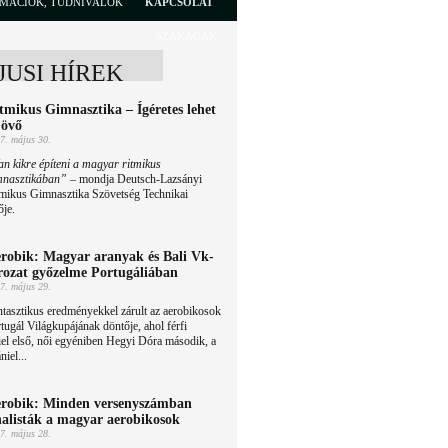
RMÁCIÓK, TUDNIVALÓK
KAPCSOLAT
SZAKÁGAK
JUSI HÍREK
tmikus Gimnasztika – Ígéretes lehet
jövő
7. május 30.
n kikre építeni a magyar ritmikus
mnasztikában”
– mondja Deutsch-Lazsányi
tmikus Gimnasztika Szövetség Technikai
ője.
robik: Magyar aranyak és Bali Vk-
rozat győzelme Portugáliában
7. május 29.
tasztikus eredményekkel zárult az aerobikosok
tugál Világkupájának döntője, ahol férfi
el első, női egyéniben Hegyi Dóra második, a
iel...
robik: Minden versenyszámban
nalisták a magyar aerobikosok
7. május 28.