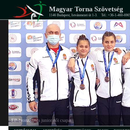
Magyar Torna Szövetség
1146 Budapest, Istvánmezei út 1-3.
Tel.: +36-1-460-690
EB-bronzérmes junior női csapat