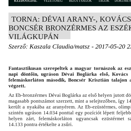
KEZDŐOLDAL
VEZETŐSÉG
BIZOTTSÁGOK
TAGOK
DOKUME
TORNA: DÉVAI ARANY-, KOVÁCS 
BONCSÉR BRONZÉRMES AZ ESZÉ
VILÁGKUPÁN
Szerző: Kaszala Claudia/matsz - 2017-05-20 2
Fantasztikusan szerepeltek a magyar tornászok az esz
napi döntőin, ugráson Dévai Boglárka első, Kovács 
felemáskorláton második, Boncsér Krisztián talajon
végzett.
Az Eb-bronzérmes Dévai Boglárka az első helyen jutott dö
magasabb pontszámot szerzett, mint a selejtezőben, így 1
került a nyakába az aranyérem. Az Eb-ezüstérmes, olim
szintén ugráson 14.034 ponttal egy pozíciót lépett feljeb
helyen zárt, felemáskorláton ugyancsak ezüstérmet sze
14.133 pontra értékelte a zsűri.