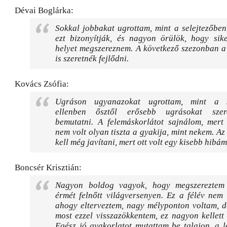
Dévai Boglárka:
Sokkal jobbakat ugrottam, mint a selejtezőben
ezt bizonyítják, és nagyon örülök, hogy sike
helyet megszereznem. A következő szezonban a
is szeretnék fejlődni.
Kovács Zsófia:
Ugráson ugyanazokat ugrottam, mint a se
ellenben ősztől erősebb ugrásokat sze
bemutatni. A felemáskorlátot sajnálom, mert
nem volt olyan tiszta a gyakija, mint nekem. A
kell még javítani, mert ott volt egy kisebb hibám
Boncsér Krisztián:
Nagyon boldog vagyok, hogy megszereztem 
érmét felnőtt világversenyen. Ez a félév nem 
ahogy elterveztem, nagy mélyponton voltam, d
most ezzel visszazökkentem, ez nagyon kellett
Egész jó gyakorlatot mutattam be talajon, a 