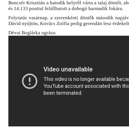
Boncsér Krisztián a hatodik helyről várta a talaj döntőt, aho
és 14.133 ponttal felállhatott a dobogó harmadik fokára.
Folytatás vasárnap, a szerenkénti döntők második napjáv
Dávid nyújtón, Kovács Zsófia pedig gerendán lesz érdekelt
Dévai Boglárka ugrása: