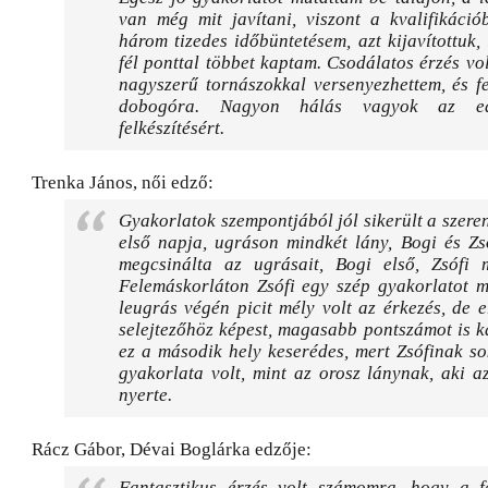
van még mit javítani, viszont a kvalifikáció
három tizedes időbüntetésem, azt kijavítottuk
fél ponttal többet kaptam. Csodálatos érzés vol
nagyszerű tornászokkal versenyezhettem, és f
dobogóra. Nagyon hálás vagyok az e
felkészítésért.
Trenka János, női edző:
Gyakorlatok szempontjából jól sikerült a szere
első napja, ugráson mindkét lány, Bogi és Zs
megcsinálta az ugrásait, Bogi első, Zsófi m
Felemáskorláton Zsófi egy szép gyakorlatot m
leugrás végén picit mély volt az érkezés, de e
selejtezőhöz képest, magasabb pontszámot is k
ez a második hely keserédes, mert Zsófinak so
gyakorlata volt, mint az orosz lánynak, aki 
nyerte.
Rácz Gábor, Dévai Boglárka edzője:
Fantasztikus érzés volt számomra, hogy a f