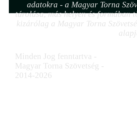
adatokra - a Magyar Torna Szöv
tárolása, más helyen és formában tö
kizárólag a Magyar Torna Szövetség
alapj
Minden Jog fenntartva -
Magyar Torna Szövetség -
2014-2026