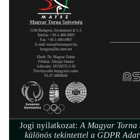
Magyar Torna Szövetség
1146 Budapest, Istvánmezei út 1-3.
Telefon: +36-1-460-6905
Fax: +36-1-460-6907
E-mail: torna@tornasport.hu
hungym@hu.inter.net
Elnök: Dr. Magyar Zoltán
Főtitkár: Altorjai Sándor
Adószám: 18158555-2-42
Törvényszéki bejegyzési szám:
01-07-0000040
Jogi nyilatkozat:
A Magyar Torna S
különös tekintettel a GDPR Adat