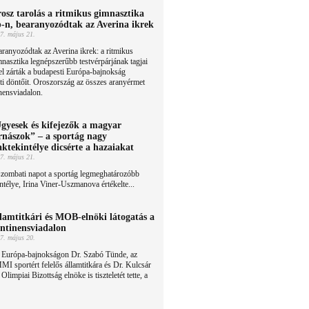
osz tarolás a ritmikus gimnasztika
-n, bearanyozódtak az Averina ikrek
7. május 21.
ranyozódtak az Averina ikrek: a ritmikus
nasztika legnépszerűbb testvérpárjának tagjai
l zárták a budapesti Európa-bajnokság
ti döntőit. Oroszország az összes aranyérmet
nensviadalon.
gyesek és kifejezők a magyar
rnászok” – a sportág nagy
aktekintélye dicsérte a hazaiakat
7. május 21.
szombati napot a sportág legmeghatározóbb
ntélye, Irina Viner-Uszmanova értékelte...
lamtitkári és MOB-elnöki látogatás a
ntinensviadalon
7. május 20.
 Európa-bajnokságon Dr. Szabó Tünde, az
I sportért felelős államtitkára és Dr. Kulcsár
limpiai Bizottság elnöke is tiszteletét tette, a