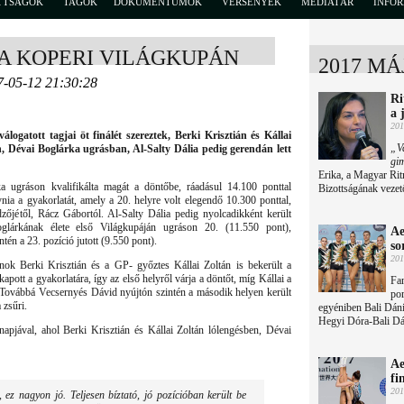
TTSÁGOK
TAGOK
DOKUMENTUMOK
VERSENYEK
MÉDIATÁR
INFO
 A KOPERI VILÁGKUPÁN
2017 MÁ
7-05-12 21:30:28
Ri
a 
201
ogatott tagjai öt finálét szereztek, Berki Krisztián és Kállai
„Va
, Dévai Boglárka ugrásban, Al-Salty Dália pedig gerendán lett
gi
Erika, a Magyar Ri
 ugráson kvalifikálta magát a döntőbe, ráadásul 14.100 ponttal
Bizottságának vezet
gynia a gyakorlatát, amely a 20. helyre volt elegendő 10.300 ponttal,
dzőjétől, Rácz Gábortól. Al-Salty Dália pedig nyolcadikként került
glárkának élete első Világkupáján ugráson 20. (11.550 pont),
Ae
tén a 23. pozíció jutott (9.550 pont).
so
201
jnok Berki Krisztián és a GP- győztes Kállai Zoltán is bekerült a
pott a gyakorlatára, így az első helyről várja a döntőt, míg Kállai a
Fan
. Továbbá Vecsernyés Dávid nyújtón szintén a második helyen került
por
 zsűri.
egyéniben Bali Dáni
Hegyi Dóra-Bali Dán
napjával, ahol Berki Krisztián és Kállai Zoltán lólengésben, Dévai
Ae
fi
201
 ez nagyon jó. Teljesen bíztató, jó pozícióban került be