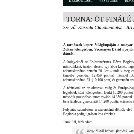
KEZDŐOLDAL
VEZETŐSÉG
BIZO
TORNA: ÖT FINÁLÉ
Szerző: Kaszala Claudia/matsz - 201
A tornászok koperi Világkupáján a magyar vál
Zoltán lólengésben, Vecsernyés Dávid nyújtón
döntős.
A hölgyeknél az Eb-bronzérmes Dévai Boglárka
másodikként, talajon elesett, így abba kellett ha
felemáskorláton szintén 20. lett – tudtuk meg e
fináléba gerendán 12.450 ponttal. Tömböl Bo
felemáskorláton 23. (10.100 pont) és gerendán szin
A férfiaknál az az olimpiai, világ és Európa-ba
legjobbak közé lólengésben. Berki 15.200 pontot ka
második pozícióban jutott tovább 14.350 ponttal
be a fináléba, gyakorlatát 14.200 ponttal értékelte a
Folytatás szombaton, a szerenkénti döntők első 
Boglárka pedig ugráson lesz érdekelt.
Janik Pál, férfi edző:
Négy fiúból három finálénk van,