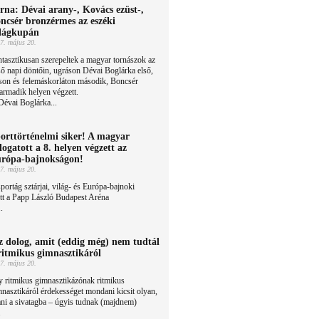
rna: Dévai arany-, Kovács ezüst-,
ncsér bronzérmes az eszéki
lágkupán
7. május 20.
tasztikusan szerepeltek a magyar tornászok az
ső napi döntőin, ugráson Dévai Boglárka első,
son és felemáskorláton második, Boncsér
harmadik helyen végzett.
évai Boglárka...
orttörténelmi siker! A magyar
logatott a 8. helyen végzett az
rópa-bajnokságon!
7. május 20.
portág sztárjai, világ- és Európa-bajnoki
ett a Papp László Budapest Aréna
.
z dolog, amit (eddig még) nem tudtál
ritmikus gimnasztikáról
7. május 20.
 ritmikus gimnasztikázónak ritmikus
nasztikáról érdekességet mondani kicsit olyan,
ni a sivatagba – úgyis tudnak (majdnem)
.