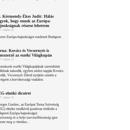
. Körmendy-Ékes Judit: Hálás
gyok, hogy ennek az Európa-
jnokságnak részese lehettem
7. május 22.
eres Európa-bajnokságot rendezett Budapest.
rna: Kovács és Vecsernyés is
ntszerző az eszéki Világkupán
7. május 21.
ornászok eszéki Világkupájának szerenkénti
áléinak második, egyben utolsó napján Kovács
odik, Vecsernyés Dávid nyújtón szintén a
égzett a horvátországi viadalon.
G-elnöki dicséret
7. május 21.
orges Guelzec, az Európai Torna Szövetség
G) elnöke rendkívül pozitívan értékelte a
dapesti Európa-bajnokságot.
vetség és a helyi szervezőbizottság igen
ezte meg a ritmikus...