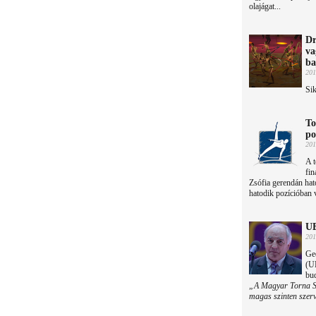
olajágat...
Dr
va
ba
201
Sik
To
po
201
A t
fin
Zsófia gerendán hat
hatodik pozícióban v
UE
201
Ge
(UE
bu
„A Magyar Torna Szö
magas szinten szerv