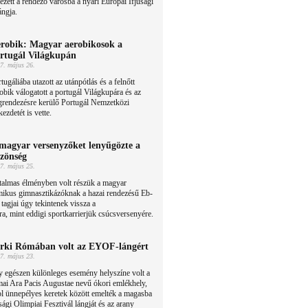
ezett a rendező városba a nyári Európai Ifjúsági
ángja.
robik: Magyar aerobikosok a
rtugál Világkupán
7. május 26.
tugáliába utazott az utánpótlás és a felnőtt
obik válogatott a portugál Világkupára és az
grendezésre kerülő Portugál Nemzetközi
zdetét is vette.
magyar versenyzőket lenyűgözte a
zönség
7. május 25.
talmas élményben volt részük a magyar
mikus gimnasztikázóknak a hazai rendezésű Eb-
 tagjai úgy tekintenek vissza a
a, mint eddigi sportkarrierjük csúcsversenyére.
rki Rómában volt az EYOF-lángért
7. május 23.
 egészen különleges esemény helyszíne volt a
ai Ara Pacis Augustae nevű ókori emlékhely,
l ünnepélyes keretek között emelték a magasba
sági Olimpiai Fesztivál lángját és az arany