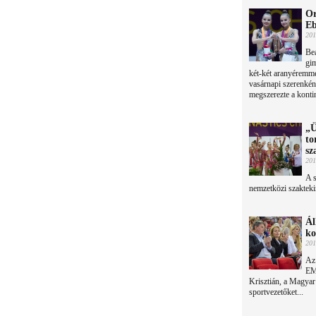
Or
Eb
201
Bea
gim
két-két aranyéremme
vasárnapi szerenkén
megszerezte a konti
„Ü
to
sz
201
A 
nemzetközi szakteki
Ál
ko
201
Az
EMM
Krisztián, a Magyar O
sportvezetőket...