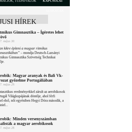
RMÁCIÓK, TUDNIVALÓK
KAPCSOLAT
SZAKÁGAK
JUSI HÍREK
tmikus Gimnasztika – Ígéretes lehet
jövő
7. május 30.
n kikre építeni a magyar ritmikus
mnasztikában”
– mondja Deutsch-Lazsányi
tmikus Gimnasztika Szövetség Technikai
ője.
robik: Magyar aranyak és Bali Vk-
rozat győzelme Portugáliában
7. május 29.
tasztikus eredményekkel zárult az aerobikosok
tugál Világkupájának döntője, ahol férfi
el első, női egyéniben Hegyi Dóra második, a
iel...
robik: Minden versenyszámban
nalisták a magyar aerobikosok
7. május 28.