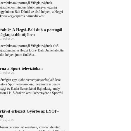
 aerobikosok portugál Világkupájának
ejtezőjében minden felnőtt magyar egység
i egyéniben Bali Dániel az első helyen, a Hegyi
lkotta vegyespáros harmadikként...
robik: A Hegyi-Bali duó a portugál
lágkupa döntőjében
7. május 27.
aerobikosok portugál Világkupájának első
ejtezőnapján a Hegyi Dóra- Bali Dániel alkotta
k helyen jutott fináléba...
rna a Sport televízióban
7. május 26.
étvégén egy újabb versenyösszefoglaló lesz
ható a Sport televízióban, méghozzá a Leány
úsági és Kadet Szerenkénti Bajnokság, mely
aton 11:15 órakor kerül képernyőre a SportM
rkivel érkezett Győrbe az EYOF-
ng
7. május 26.
Római ceremóniát követően, szerdán délután