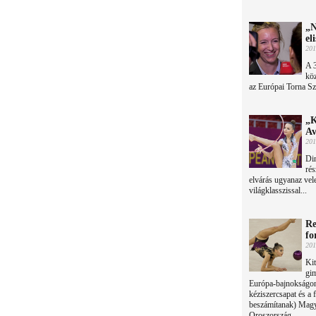
„N
el
201
A 
köz
az Európai Torna S
„K
Av
201
Din
rés
elvárás ugyanaz vel
világklasszissal...
Re
fo
201
Kit
gim
Európa-bajnokságon:
kéziszercsapat és a 
beszámítanak) Magya
Oroszország.