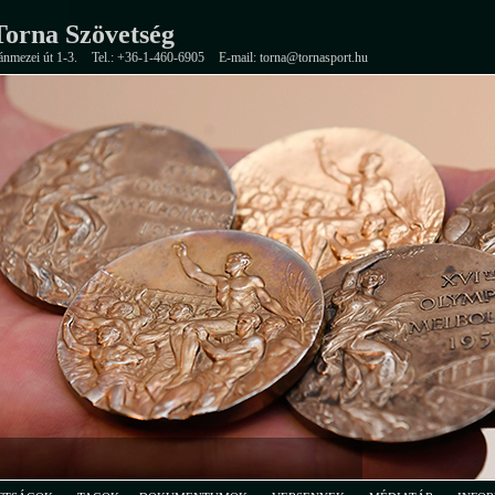
orna Szövetség
ánmezei út 1-3.
Tel.: +36-1-460-6905
E-mail: torna@tornasport.hu