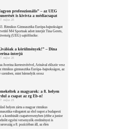
agyon professzionális” – az UEG
ismerését is kivívta a médiacsapat
7. május 20.
33. Ritmikus Gimnasztika Európa-bajnokságot
vetítő M4 Sportnak adott interjút Tina Gerets,
zövetség (UEG) sajtófőnöke.
iválóak a körülmények!” – Dina
erina-interjú
7. május 20.
a Averina ikertestvérével, Arinával először vesz
z ritmikus gimnasztika Európa–bajnokságon, az
e szemben, mint bármelyik orosz
mekeltek a magyarok: a 8. helyen
rdul a csapat az rg Eb-n!
7. május 19.
űnő helyen zárta a magyar ritmikus
nasztika-válogatott az első napot a budapesti
 a kombinált csapatversenyben (ebbe a junior
felnőtt egyéni versenyzők eredményei is
rország a 8. pozícióban áll, az élen