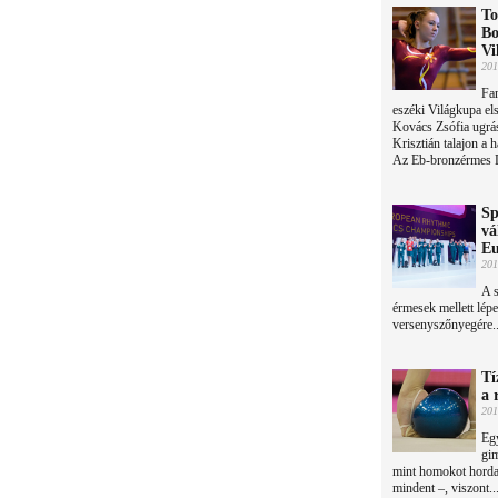
To
Bo
Vi
201
Fan
eszéki Világkupa el
Kovács Zsófia ugrá
Krisztián talajon a 
Az Eb-bronzérmes D
Sp
vá
Eu
201
A s
érmesek mellett lép
versenyszőnyegére..
Tí
a 
201
Egy
gim
mint homokot horda
mindent –, viszont..