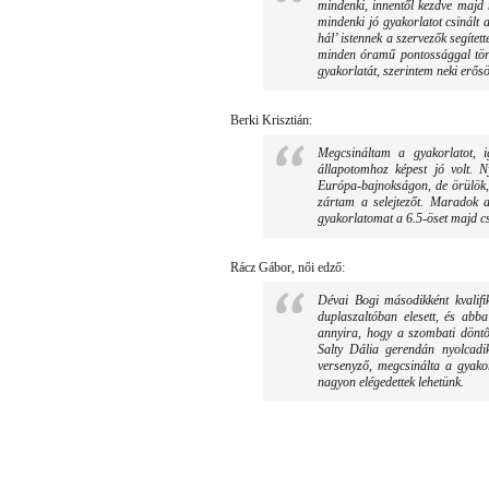
mindenki, innentől kezdve majd 
mindenki jó gyakorlatot csinált 
hál’ istennek a szervezők segíte
minden óramű pontossággal történ
gyakorlatát, szerintem neki erős
Berki Krisztián:
Megcsináltam a gyakorlatot,
állapotomhoz képest jó volt.
Európa-bajnokságon, de örülök,
zártam a selejtezőt. Maradok 
gyakorlatomat a 6.5-öset majd cs
Rácz Gábor, női edző:
Dévai Bogi másodikként kvalifi
duplaszaltóban elesett, és abba
annyira, hogy a szombati döntő
Salty Dália gerendán nyolcadik
versenyző, megcsinálta a gyakor
nagyon elégedettek lehetünk.