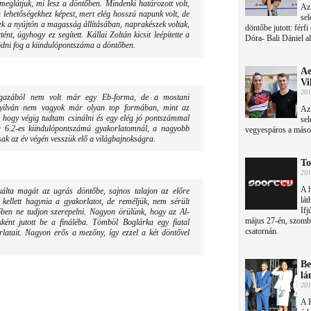
meglátjuk, mi lesz a döntőben. Mindenki határozott volt,
Az
a lehetőségekhez képest, mert elég hosszú napunk volt, de
sel
ttek a nyújtón a magasság állításában, naprakészek voltak,
döntőbe jutott: férf
t, úgyhogy ez segített. Kállai Zoltán kicsit leépítette a
Dóra- Bali Dániel a
ödni fog a kiindulópontszáma a döntőben.
Ae
Vi
201
 igazából nem volt már egy Eb-forma, de a mostani
 Nyilván nem vagyok már olyan top formában, mint az
Az 
 hogy végig tudtam csinálni és egy elég jó pontszámmal
sel
a 6.2-es kiindulópontszámú gyakorlatomnál, a nagyobb
vegyespáros a másodi
ak az év végén vesszük elő a világbajnokságra.
To
201
A h
kálta magát az ugrás döntőbe, sajnos talajon az előre
lát
 kellett hagynia a gyakorlatot, de reméljük, nem sérült
Ifj
ben ne tudjon szerepelni. Nagyon örülünk, hogy az Al-
május 27-én, szomb
ként jutott be a fináléba. Tömböl Boglárka egy fiatal
csatornán.
latait. Nagyon erős a mezőny, így ezzel a két döntővel
Be
lá
201
A 