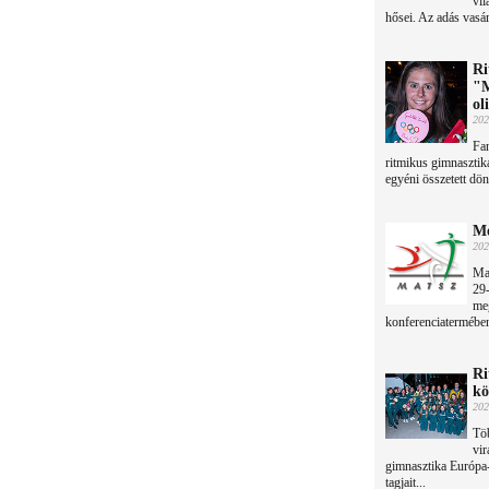
vil
hősei. Az adás vasá
Ri
"M
ol
202
Fan
ritmikus gimnasztik
egyéni összetett dön
Me
202
Ma
29-
me
konferenciatermébe
Ri
kö
202
Töb
vir
gimnasztika Európa
tagjait...