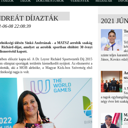
TTSÁGOK
TAGOK
DOKUMENTUMOK
VERSENYEK
MÉDIATÁR
INFO
NDREÁT DÍJAZTÁK
2021 JÚ
1-06-08 22:08:39
To
202
Tel
i elnökségi ülésén Sinkó Andreának - a MATSZ aerobik szakág
két
r Richárd-díjat, amelyet az aerobik sportban eltöltött 30 évnyi
aki
lismeréséül kapott.
szinte teljes karant
ténetében először kapta nő. A Dr. Leyrer Richárd Sportvezetői Díj 2015
János, Kovács edzőj
nem olimpiai sportágak területén kiemelkedőt nyújtott. Az elismerést a
apították, aki a MOB alelnöke, a Magyar Kick-box Szövetség első
ökségi tagja is volt.
Ae
sz
202
A 
Sza
a tagok egyhangúlag
négy évre lett szaká
MA
Zo
202