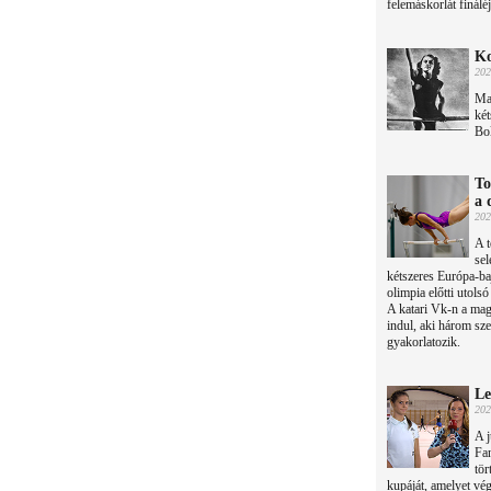
felemáskorlát fináléj
Ko
202
Ma 
két
Bol
To
a 
202
A t
sel
kétszeres Európa-ba
olimpia előtti utols
A katari Vk-n a mag
indul, aki három sze
gyakorlatozik.
Le
202
A j
Fan
tör
kupáját, amelyet vé