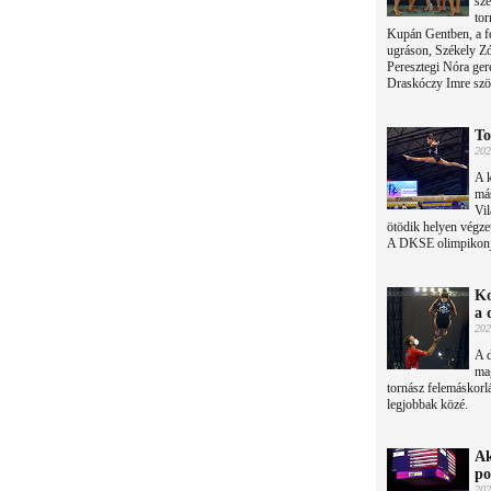
sze
tor
Kupán Gentben, a f
ugráson, Székely Zó
Peresztegi Nóra ger
Draskóczy Imre szöv
To
202
A 
más
Vil
ötödik helyen végzet
A DKSE olimpikonja 
Ko
a 
202
A d
ma
tornász felemáskorlá
legjobbak közé.
Ak
po
202