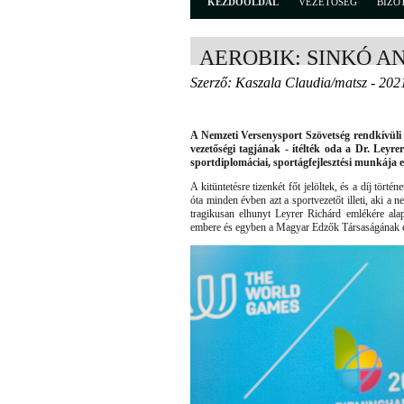
KEZDŐOLDAL
VEZETŐSÉG
BIZO
AEROBIK: SINKÓ A
Szerző: Kaszala Claudia/matsz - 202
A Nemzeti Versenysport Szövetség rendkívül
vezetőségi tagjának - ítélték oda a Dr. Leyre
sportdiplomáciai, sportágfejlesztési munkája e
A kitüntetésre tizenkét főt jelöltek, és a díj tör
óta minden évben azt a sportvezetőt illeti, aki a 
tragikusan elhunyt Leyrer Richárd emlékére al
embere és egyben a Magyar Edzők Társaságának eln