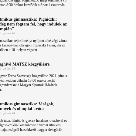
ágbajnoksággal foglalkozik, megszólalnak a vb
rnap 8:30 órakor kezdődik a Sport1 csatornán.
tmikus gimnasztika: Pigniczki:
ég nem fogtam fel, hogy indulok az
impián"
1. június 16.
tasztikus teljesítményt nyújtott a hétvégi várnai
a Európa-bajnokságon Pigniczki Fanni, aki az
tőben a 10. helyen végzett.
ghívó MATSZ közgyűlésre
1. június 14.
gyar Torna Szövetség közgyűlése 2021. június
én, kedden délután 13:00 órakor kerül
grendezésre a Magyar Sportok Házának
n.
tmikus gimnasztika: Virágok,
nnyek és olimpiai kvóta
1. június 14.
b tucat felnőtt és gyerek hatalmas ovációval és
ágcsokrokkal köszöntötte a várnai ritmikus
-bajnokságról hazaérkező magyar delegáció