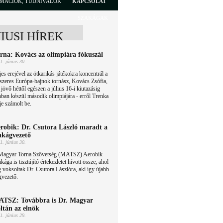
RMÁCIÓK, TUDNIVALÓK
KAPCSOLAT
SZAKÁGAK
NIUSI HÍREK
rna: Kovács az olimpiára fókuszál
1. június 30.
jes erejével az ötkarikás játékokra koncentrál a
szeres Európa-bajnok tornász, Kovács Zsófia,
 jövő héttől egészen a július 16-i kiutazásig
énban készül második olimpiájára - erről Trenka
e számolt be.
robik: Dr. Csutora László maradt a
akágvezető
1. június 30.
Magyar Torna Szövetség (MATSZ) Aerobik
kága is tisztújító értekezletet hívott össze, ahol
 voksoltak Dr. Csutora Lászlóra, aki így újabb
gvezető.
TSZ: Továbbra is Dr. Magyar
ltán az elnök
1. június 29.