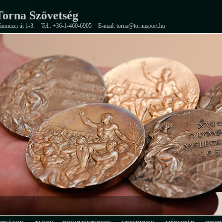
orna Szövetség
ánmezei út 1-3.
Tel.: +36-1-460-6905
E-mail: torna@tornasport.hu