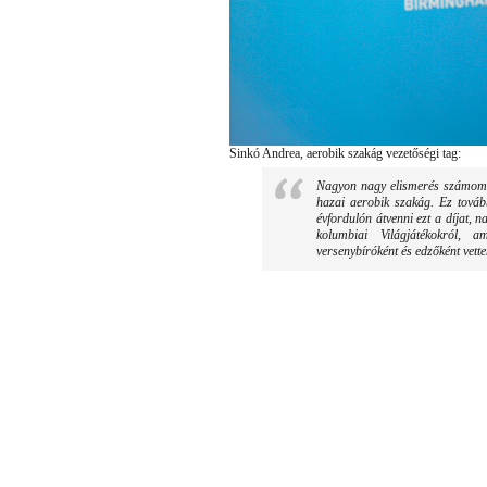
Sinkó Andrea, aerobik szakág vezetőségi tag:
Nagyon nagy elismerés számomra
hazai aerobik szakág. Ez tovább
évfordulón átvenni ezt a díjat, 
kolumbiai Világjátékokról, 
versenybíróként és edzőként vette