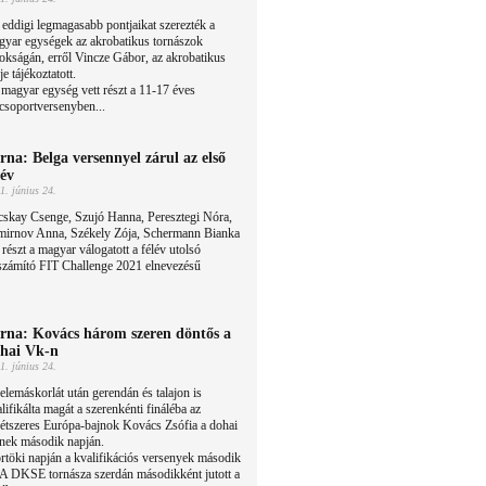
eddigi legmagasabb pontjaikat szerezték a
gyar egységek az akrobatikus tornászok
nokságán, erről Vincze Gábor, az akrobatikus
e tájékoztatott.
magyar egység vett részt a 11-17 éves
 csoportversenyben...
rna: Belga versennyel zárul az első
lév
1. június 24.
cskay Csenge, Szujó Hanna, Peresztegi Nóra,
mirnov Anna, Székely Zója, Schermann Bianka
 részt a magyar válogatott a félév utolsó
számító FIT Challenge 2021 elnevezésű
rna: Kovács három szeren döntős a
hai Vk-n
1. június 24.
elemáskorlát után gerendán és talajon is
lifikálta magát a szerenkénti fináléba az
kétszeres Európa-bajnok Kovács Zsófia a dohai
inek második napján.
örtöki napján a kvalifikációs versenyek második
k. A DKSE tornásza szerdán másodikként jutott a