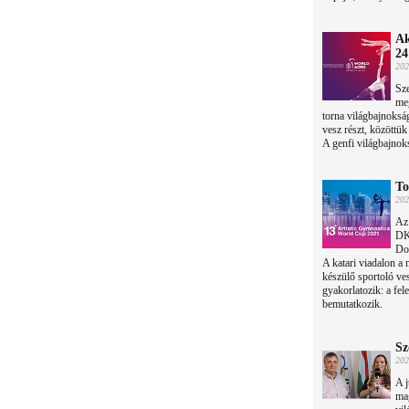
Ak
24
202
Sze
meg
torna világbajnoks
vesz részt, közöttü
A genfi világbajnoks
To
202
Az 
DK
Do
A katari viadalon a
készülő sportoló ves
gyakorlatozik: a fel
bemutatkozik.
Sz
202
A j
mag