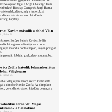
renkénti finálét gyűjtöttek be a magyar női
nászválogatott tagjai a belga Challenge Team
elnőtteknél Bácskay Csenge és Szujó Hanna
ja felemáskorláton, míg a junioroknál
endán és felemáskorláton lett döntős.
etségi kapitány...
rna: Kovács második a dohai Vk-n
1. június 26.
kétszeres Európa-bajnok Kovács Zsófia
odik lett a gerenda fináléjában a dohai
ágkupa második döntős napján, talajon pedig az
t.
gerendán hibátlan gyakorlatot mutatott be...
vács Zsófia hatodik felemáskorláton
dohai Világkupán
1. június 25.
ohai Világkupán három szeren kvalifikálta
gát a döntőbe Kovács Zsófia. Az olimpikon
ton, gerendán és talajon küzdötte be magát a
robatikus torna vb: Magas
ntszámok a fiataloknál
1. június 24.