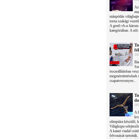
Az 
ma
utánpótlás világbaj
torna szakági vezetőj
A genfi vb-n három 
kategóriában. A női
To
fé
202
Bá
Sz
összeállításban vesz
megmérettetésének 
csapatversenyen...
To
do
202
A f
kva
olimpiára készülő, 
Világkupa selejtező
A katari viadal csüt
felvonását tartottá