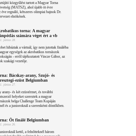
ztújító közgyűlést tartott a Magyar Torna
övetség (MATSZ), ahol újabb öt évre
z éve regnáló, kétszeres olimpiai bajnok Dr.
ervezet elnökének.
robatikus torna: A magyar
ánpótlás számára véget ért a vb
1. június 28.
bet hibáztak a vártnál, így nem jutottak fináléba
agyar egységek az akrobatikus tornászok
okságán - erről tájékoztatott Vincze Gábor, az
ok szakági vezetője.
rna: Bácskay-arany, Szujó- és
resztegi-ezüst Belgiumban
1. június 27.
 arany- és két ezüstérmet, és további
tszerző helyeket szereztek a magyar
ornászok belga Challenge Team Kupáján
nél és a junioroknál a szerenkénti döntőkben.
rna: Öt finálé Belgiumban
1. június 26.
unioroknál kettő, a felnőtteknél három