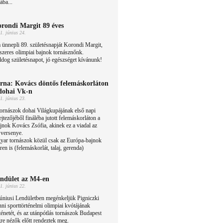
ába...
rondi Margit 89 éves
1. június 24.
ünnepli 89. születésnapját Korondi Margit,
szeres olimpiai bajnok tornásznőnk.
dog születésnapot, jó egészséget kívánunk!
rna: Kovács döntős felemáskorláton
dohai Vk-n
1. június 23.
ornászok dohai Világkupájának első napi
ejtezőjéből fináléba jutott felemáskorláton a
jnok Kovács Zsófia, akinek ez a viadal az
ó versenye.
yar tornászok közül csak az Európa-bajnok
ren is (felemáskorlát, talaj, gerenda)
ndület az M4-en
1. június 22.
úniusi Lendületben megénkeljük Pigniczki
ni sporttörténelmi olimpiai kvótájának
ténetét, és az utánpótlás tornászok Budapest
gre nézők előtt rendeztek meg.