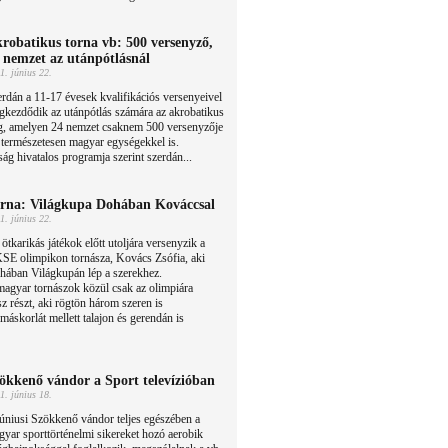
robatikus torna vb: 500 versenyző,
 nemzet az utánpótlásnál
1. június 22.
rdán a 11-17 évesek kvalifikációs versenyeivel
kezdődik az utánpótlás számára az akrobatikus
ág, amelyen 24 nemzet csaknem 500 versenyzője
k természetesen magyar egységekkel is.
ág hivatalos programja szerint szerdán...
rna: Világkupa Dohában Kováccsal
1. június 22.
ötkarikás játékok előtt utoljára versenyzik a
SE olimpikon tornásza, Kovács Zsófia, aki
hában Világkupán lép a szerekhez.
 magyar tornászok közül csak az olimpiára
z részt, aki rögtön három szeren is
emáskorlát mellett talajon és gerendán is
ökkenő vándor a Sport televízióban
1. június 18.
úniusi Szökkenő vándor teljes egészében a
yar sporttörténelmi sikereket hozó aerobik