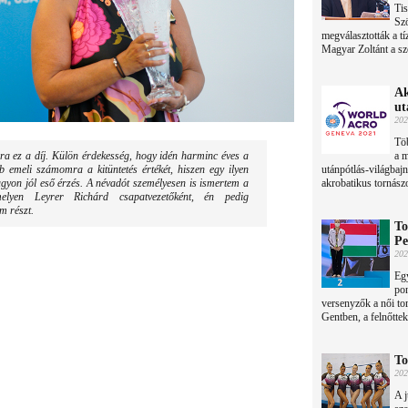
Tis
Sz
megválasztották a tí
Magyar Zoltánt a sz
Ak
ut
202
Töb
 ez a díj. Külön érdekesség, hogy idén harminc éves a
a m
 emeli számomra a kitüntetés értékét, hiszen egy ilyen
utánpótlás-világbajn
nagyon jól eső érzés. A névadót személyesen is ismertem a
akrobatikus tornász
amelyen Leyrer Richárd csapatvezetőként, én pedig
m részt.
To
Pe
202
Egy
pon
versenyzők a női t
Gentben, a felnőttek
To
202
A j