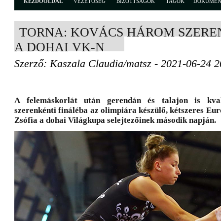
KEZDŐOLDAL
VEZETŐSÉG
BIZOTTSÁGOK
TAGOK
DOKUME
TORNA: KOVÁCS HÁROM SZERE
A DOHAI VK-N
Szerző: Kaszala Claudia/matsz - 2021-06-24 2
A felemáskorlát után gerendán és talajon is kva
szerenkénti fináléba az olimpiára készülő, kétszeres E
Zsófia a dohai Világkupa selejtezőinek második napján.