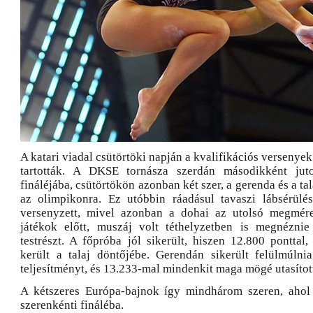
A katari viadal csütörtöki napján a kvalifikációs versenye
tartották. A DKSE tornásza szerdán másodikként juto
fináléjába, csütörtökön azonban két szer, a gerenda és a tala
az olimpikonra. Ez utóbbin ráadásul tavaszi lábsérül
versenyzett, mivel azonban a dohai az utolsó megméret
játékok előtt, muszáj volt téthelyzetben is megnéznie
testrészt. A főpróba jól sikerült, hiszen 12.800 ponttal
került a talaj döntőjébe. Gerendán sikerült felülmúlnia
teljesítményt, és 13.233-mal mindenkit maga mögé utasított
A kétszeres Európa-bajnok így mindhárom szeren, ahol e
szerenkénti fináléba.