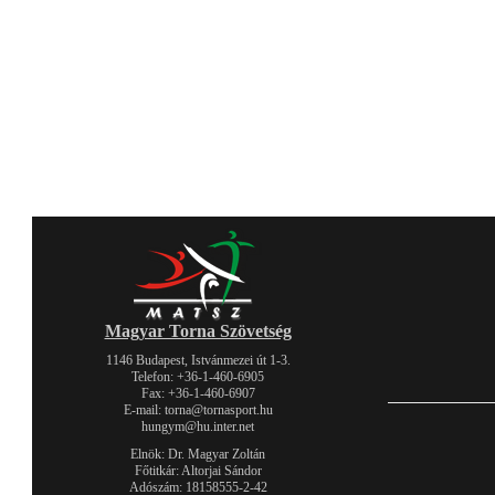
Magyar Torna Szövetség
1146 Budapest, Istvánmezei út 1-3.
Telefon: +36-1-460-6905
Fax: +36-1-460-6907
E-mail: torna@tornasport.hu
hungym@hu.inter.net
Elnök: Dr. Magyar Zoltán
Főtitkár: Altorjai Sándor
Adószám: 18158555-2-42