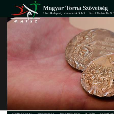
Magyar Torna Szövetség
1146 Budapest, Istvánmezei út 1-3.
Tel.: +36-1-460-690
EB-ezüstérmes junior férfi csapat