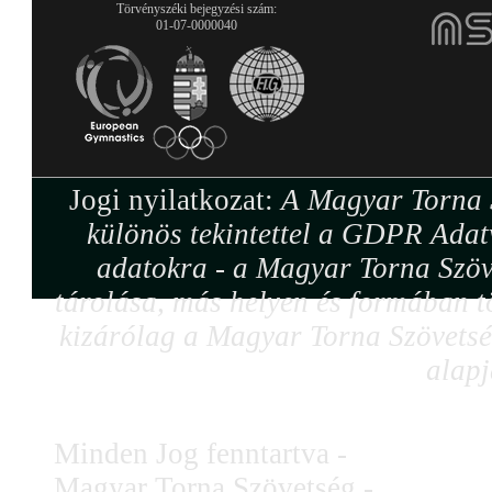
Törvényszéki bejegyzési szám:
01-07-0000040
Jogi nyilatkozat:
A Magyar Torna S
különös tekintettel a GDPR Adat
adatokra - a Magyar Torna Szöv
tárolása, más helyen és formában tö
kizárólag a Magyar Torna Szövetség
alapj
Minden Jog fenntartva -
Magyar Torna Szövetség -